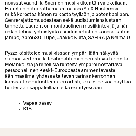
noussut vauhdilla Suomen musiikkikentän valokeilaan.
Hänet on noteerattu muun muassa YleX Nosteessa,
mikä korostaa hänen raikasta tyyliään ja potentiaaliaan.
Genrerajattomuudestaan sekä uudistumishalustaan
tunnettu Laurent on monipuolinen musiikintekijä ja hän
onkin tehnyt yhteistyötä useiden artistien kanssa, kuten
jambo, Aaro630, Tupe, Jaakko Kulta, SAFIRA ja Nelma U.
Pyzze käsittelee musiikissaan ympärillään näkyvää
elämää kertomalla tositapahtumiin perustuvia tarinoita.
Melankolisia ja rehellisiä tunteita ympäröi nostattava
persoonallinen Keski-Euroopasta ammentavasta
äänimaailma, yhdessä taitavan tarinankerronnan
kanssa. Lopputuotteena on artisti, joka ei pelkää näyttää
tunteitaan kappaleillaan eikä esiintyessään.
Vapaa pääsy
K18