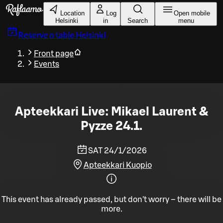
Skip to main content
Location
Log
Open mobile
Helsinki
in
Search
menu
Reserve a table
Helsinki
Front page
Events
Apteekkari Live: Mikael Laurent &
Pyzze 24.1.
SAT 24/1/2026
Apteekkari Kuopio
This event has already passed, but don't worry – there will be
more.