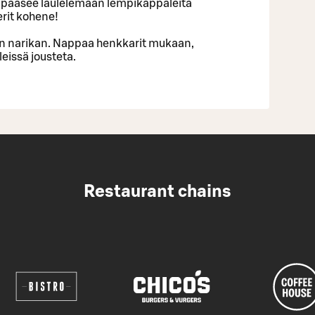
la pääsee laulelemaan lempikappaleita
erit kohene!
n narikan. Nappaa henkkarit mukaan,
leissä jousteta.
Restaurant chains