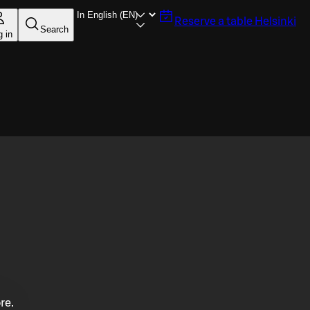
Reserve a table
Helsinki
Search
g in
re.