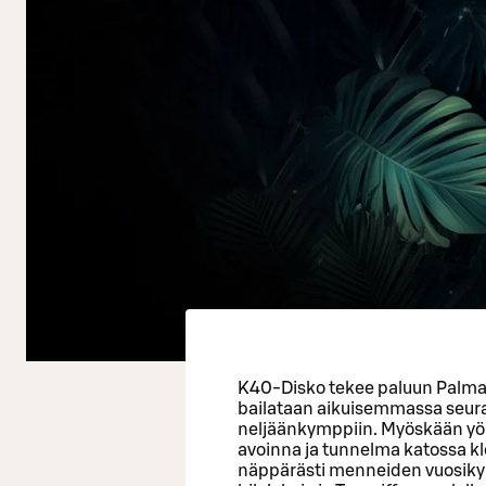
K40-Disko tekee paluun Palmas
bailataan aikuisemmassa seura
neljäänkymppiin. Myöskään yömyö
avoinna ja tunnelma katossa klo
näppärästi menneiden vuosik