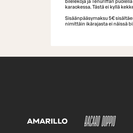
bilelekoja ja Tenuriffan puolel
karaokessa. Tästä ei kyllä kekk
Sisäänpääsymaksu 5€ sisältäe
nimittäin ikärajasta ei näissä bi