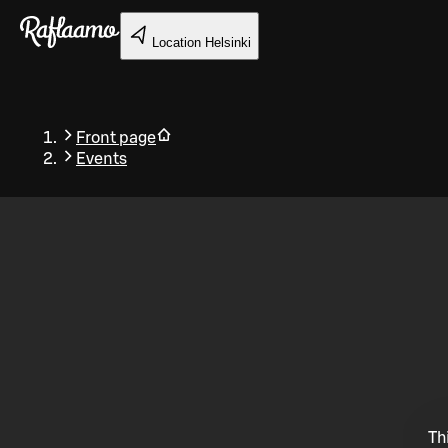
Skip to main content
Location
Helsinki
Front page
Events
Back
Th