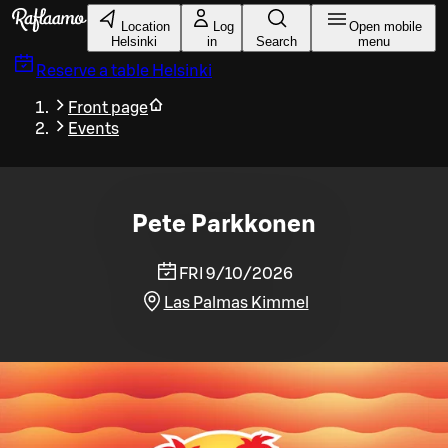
Skip to main content
Location
Log
Open mobile
Helsinki
in
Search
menu
Reserve a table
Helsinki
Front page
Events
Pete Parkkonen
FRI 9/10/2026
Las Palmas Kimmel