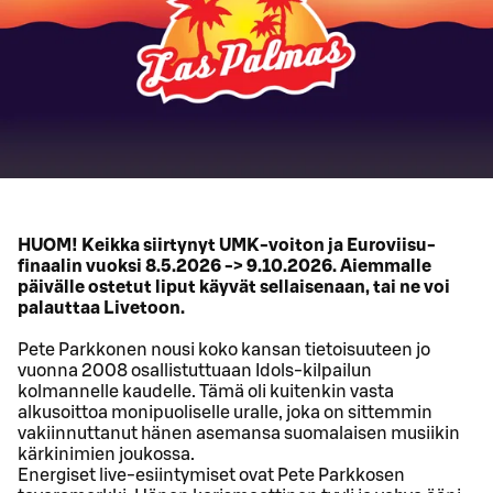
HUOM! Keikka siirtynyt UMK-voiton ja Euroviisu-
finaalin vuoksi 8.5.2026 -> 9.10.2026. Aiemmalle
päivälle ostetut liput käyvät sellaisenaan, tai ne voi
palauttaa Livetoon.
Pete Parkkonen nousi koko kansan tietoisuuteen jo
vuonna 2008 osallistuttuaan Idols-kilpailun
kolmannelle kaudelle. Tämä oli kuitenkin vasta
alkusoittoa monipuoliselle uralle, joka on sittemmin
vakiinnuttanut hänen asemansa suomalaisen musiikin
kärkinimien joukossa.
Energiset live-esiintymiset ovat Pete Parkkosen