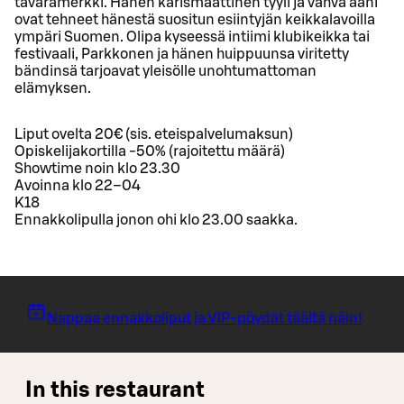
tavaramerkki. Hänen karismaattinen tyyli ja vahva ääni
ovat tehneet hänestä suositun esiintyjän keikkalavoilla
ympäri Suomen. Olipa kyseessä intiimi klubikeikka tai
festivaali, Parkkonen ja hänen huippuunsa viritetty
bändinsä tarjoavat yleisölle unohtumattoman
elämyksen.
Liput ovelta 20€ (sis. eteispalvelumaksun)
Opiskelijakortilla -50% (rajoitettu määrä)
Showtime noin klo 23.30
Avoinna klo 22–04
K18
Ennakkolipulla jonon ohi klo 23.00 saakka.
Nappaa ennakkoliput ja VIP-pöydät täältä näin!
In this restaurant