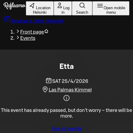
Skip to main content
Location
Log
Open mobile
Helsinki
in
Search
menu
Reserve a table
Helsinki
Front page
Events
Etta
SAT 25/4/2026
Las Palmas Kimmel
This event has already passed, but don't worry – there will be
more.
See all events