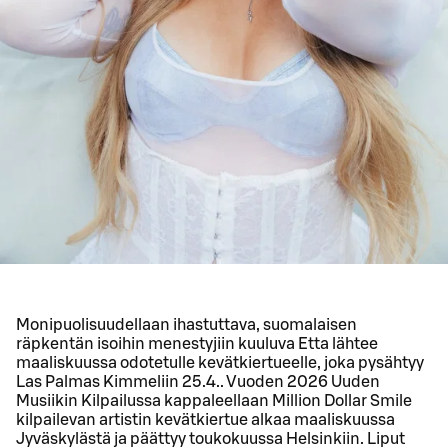
Monipuolisuudellaan ihastuttava, suomalaisen
räpkentän isoihin menestyjiin kuuluva Etta lähtee
maaliskuussa odotetulle kevätkiertueelle, joka pysähtyy
Las Palmas Kimmeliin 25.4.. Vuoden 2026 Uuden
Musiikin Kilpailussa kappaleellaan Million Dollar Smile
kilpailevan artistin kevätkiertue alkaa maaliskuussa
Jyväskylästä ja päättyy toukokuussa Helsinkiin. Liput