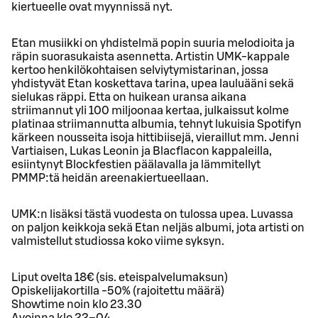
kiertueelle ovat myynnissä nyt.
Etan musiikki on yhdistelmä popin suuria melodioita ja
räpin suorasukaista asennetta. Artistin UMK-kappale
kertoo henkilökohtaisen selviytymistarinan, jossa
yhdistyvät Etan koskettava tarina, upea lauluääni sekä
sielukas räppi. Etta on huikean uransa aikana
striimannut yli 100 miljoonaa kertaa, julkaissut kolme
platinaa striimannutta albumia, tehnyt lukuisia Spotifyn
kärkeen nousseita isoja hittibiisejä, vieraillut mm. Jenni
Vartiaisen, Lukas Leonin ja Blacflacon kappaleilla,
esiintynyt Blockfestien päälavalla ja lämmitellyt
PMMP:tä heidän areenakiertueellaan.
UMK:n lisäksi tästä vuodesta on tulossa upea. Luvassa
on paljon keikkoja sekä Etan neljäs albumi, jota artisti on
valmistellut studiossa koko viime syksyn.
Liput ovelta 18€ (sis. eteispalvelumaksun)
Opiskelijakortilla -50% (rajoitettu määrä)
Showtime noin klo 23.30
Avoinna klo 22–04