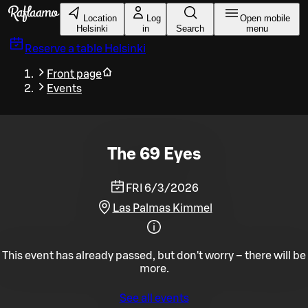
Skip to main content
Location
Log
Open mobile
Helsinki
in
Search
menu
Reserve a table
Helsinki
Front page
Events
The 69 Eyes
FRI 6/3/2026
Las Palmas Kimmel
This event has already passed, but don't worry – there will be
more.
See all events