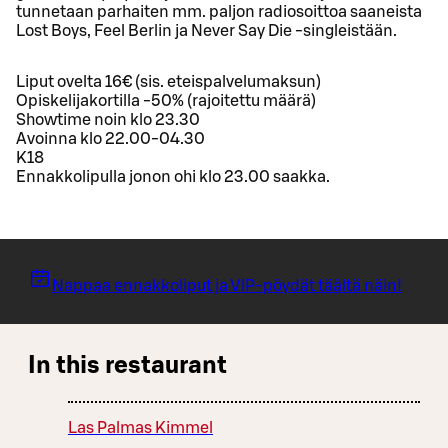
tunnetaan parhaiten mm. paljon radiosoittoa saaneista
Lost Boys, Feel Berlin ja Never Say Die -singleistään.
Liput ovelta 16€ (sis. eteispalvelumaksun)
Opiskelijakortilla -50% (rajoitettu määrä)
Showtime noin klo 23.30
Avoinna klo 22.00-04.30
K18
Ennakkolipulla jonon ohi klo 23.00 saakka.
Nappaa ennakkoliput ja VIP-pöydät täältä näin!
In this restaurant
Las Palmas Kimmel