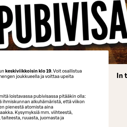
uun
keskiviikkoisin klo 19
. Voit osallistua
In 
hengen joukkueella ja voittaa upeita
 mitä loistavassa pubivisassa pitääkin olla:
ä ihmiskunnan alkuhämäristä, että viikon
en pienestä atomista aina
aakka. Kysymyksiä mm. viihteestä,
, taiteesta, ruuasta, juomasta ja