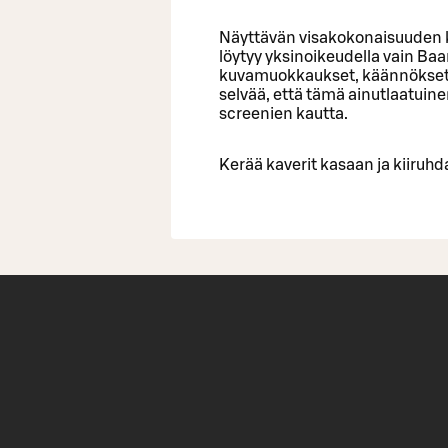
Näyttävän visakokonaisuuden kr
löytyy yksinoikeudella vain Ba
kuvamuokkaukset, käännökset, 
selvää, että tämä ainutlaatuine
screenien kautta.
Kerää kaverit kasaan ja kiiruhd