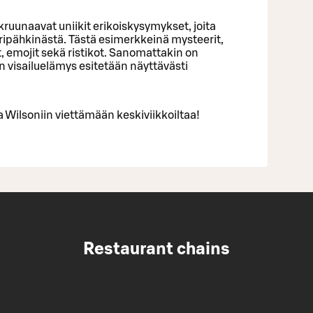
uunaavat uniikit erikoiskysymykset, joita
aripähkinästä. Tästä esimerkkeinä mysteerit,
emojit sekä ristikot. Sanomattakin on
n visailuelämys esitetään näyttävästi
a Wilsoniin viettämään keskiviikkoiltaa!
Restaurant chains