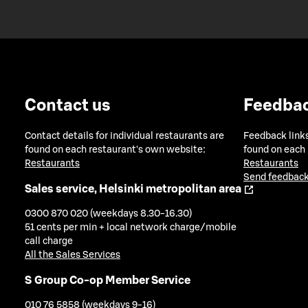
Contact us
Feedba
Contact details for individual restaurants are
Feedback links
found on each restaurant's own website:
found on each
Restaurants
Restaurants
Send feedback
Sales service, Helsinki metropolitan area
0300 870 020 (weekdays 8.30-16.30)
51 cents per min + local network charge/mobile
call charge
All the Sales Services
S Group Co-op Member Service
010 76 5858 (weekdays 9-16)