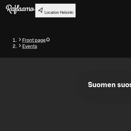
Skip to main content
Location
Helsinki
Front page
Events
Back
Suomen suosi