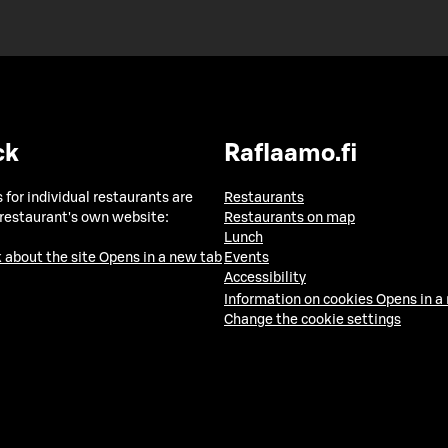
ck
Raflaamo.fi
 for individual restaurants are
Restaurants
 restaurant's own website:
Restaurants on map
Lunch
 about the site
Opens in a new tab
Events
Accessibility
Information on cookies
Opens in a
Change the cookie settings