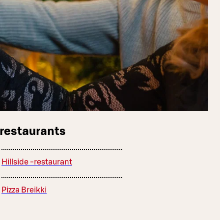
 restaurants
Hillside -restaurant
Pizza Breikki