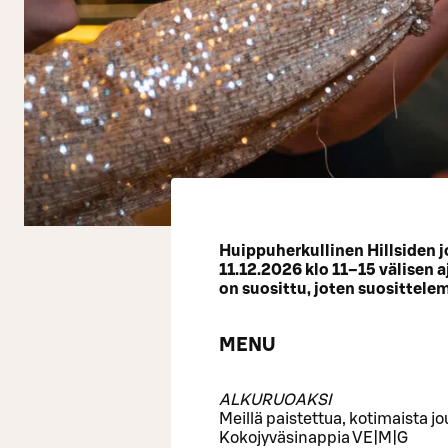
Huippuherkullinen Hillsiden j
11.12.2026 klo 11–15 välisen 
on suosittu, joten suosittel
MENU
ALKURUOAKSI
Meillä paistettua, kotimaista j
Kokojyväsinappia VE|M|G