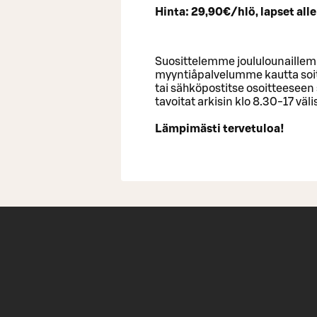
Hinta: 29,90€/hlö, lapset all
Suosittelemme joululounaillem
myyntiåpalvelumme kautta so
tai sähköpostitse osoitteesee
tavoitat arkisin klo 8.30-17 väl
Lämpimästi tervetuloa!