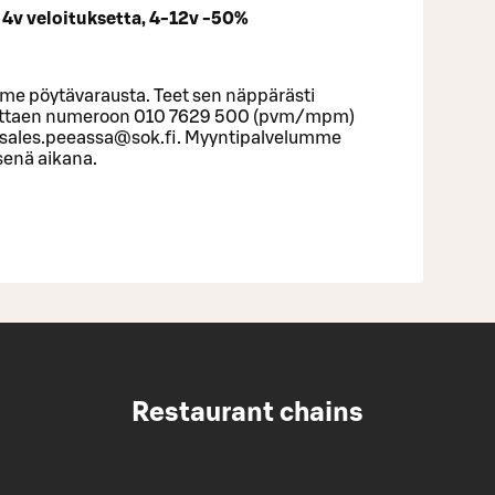
e 4v veloituksetta, 4-12v -50%
me pöytävarausta. Teet sen näppärästi
ittaen numeroon 010 7629 500 (pvm/mpm)
n sales.peeassa@sok.fi. Myyntipalvelumme
isenä aikana.
Restaurant chains