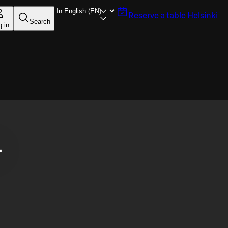
Reserve a table
Helsinki
Search
g in
.