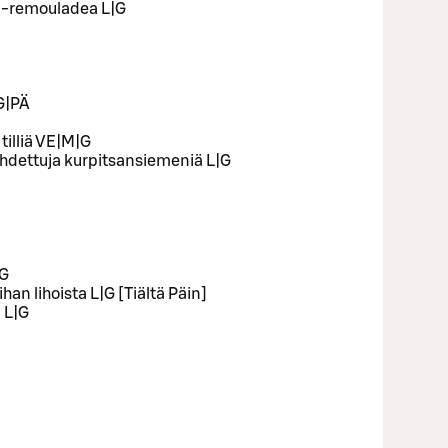
li-remouladea L|G
|G|PÄ
 tilliä VE|M|G
aahdettuja kurpitsansiemeniä L|G
|G
han lihoista L|G [Tiältä Päin]
a L|G