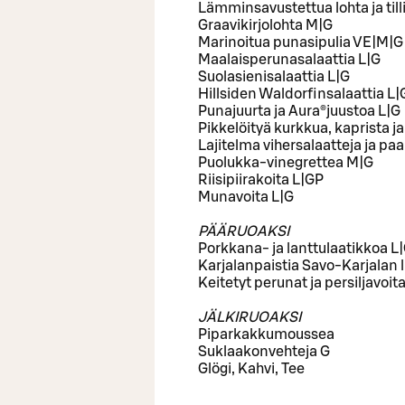
Lämminsavustettua lohta ja til
Graavikirjolohta M|G
Marinoitua punasipulia VE|M|G
Maalaisperunasalaattia L|G
Suolasienisalaattia L|G
Hillsiden Waldorfinsalaattia L
Punajuurta ja Aura®juustoa L|G
Pikkelöityä kurkkua, kaprista ja
Lajitelma vihersalaatteja ja p
Puolukka-vinegrettea M|G
Riisipiirakoita L|GP
Munavoita L|G
PÄÄRUOAKSI
Porkkana- ja lanttulaatikkoa L
Karjalanpaistia Savo-Karjalan li
Keitetyt perunat ja persiljavoit
JÄLKIRUOAKSI
Piparkakkumoussea
Suklaakonvehteja G
Glögi, Kahvi, Tee