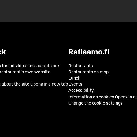
ck
Raflaamo.fi
 for individual restaurants are
Restaurants
 restaurant's own website:
Restaurants on map
Lunch
 about the site
Opens in a new tab
Events
Accessibility
Information on cookies
Opens in a
Change the cookie settings