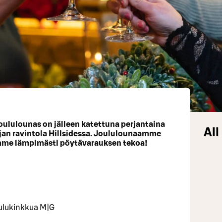
oululounas on jälleen katettuna perjantaina
All
ajan ravintola Hillsidessa. Joululounaamme
emme lämpimästi pöytävarauksen tekoa!
oulukinkkua M|G