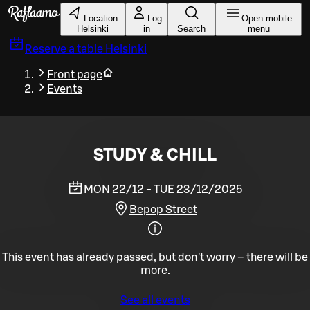
Skip to main content
Location
Log
Open mobile
Helsinki
in
Search
menu
Reserve a table
Helsinki
Front page
Events
STUDY & CHILL
MON 22/12 - TUE 23/12/2025
Bepop Street
This event has already passed, but don't worry – there will be
more.
See all events