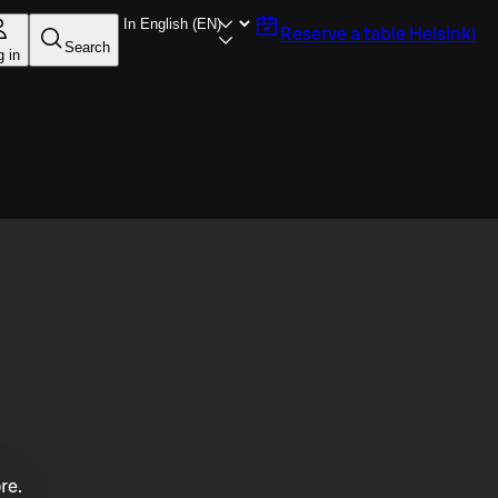
Reserve a table
Helsinki
Search
g in
re.