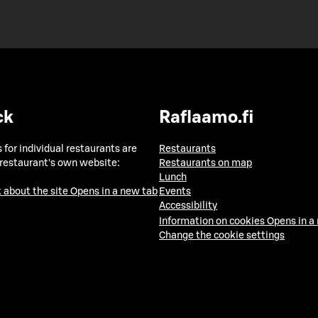
ck
Raflaamo.fi
 for individual restaurants are
Restaurants
 restaurant's own website:
Restaurants on map
Lunch
 about the site
Opens in a new tab
Events
Accessibility
Information on cookies
Opens in a
Change the cookie settings