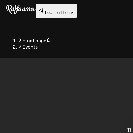
Skip to main content
Location
Helsinki
Front page
Events
Back
Th