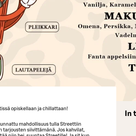
tissä opiskellaan ja chillattaan!
In 
suunnattu mahdollisuus tulla Streettiin
arjousten siivittämänä. Jos kahvilat,
ää niin hei, suuntaa Streetille! Ja sit kun