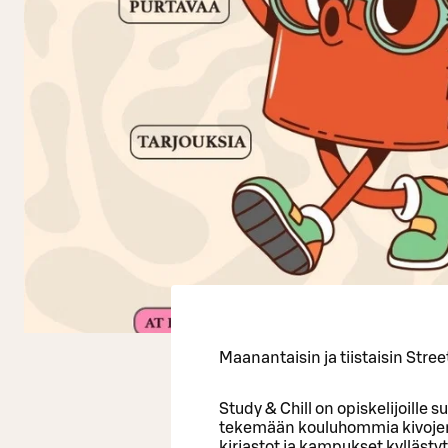
Maanantaisin ja tiistaisin Stree
Study & Chill on opiskelijoille 
tekemään kouluhommia kivojen t
kirjastot ja kampukset kyllästytt