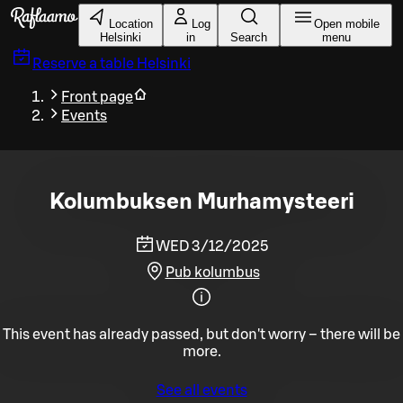
Skip to main content
Location
Log
Open mobile
Helsinki
in
Search
menu
Reserve a table
Helsinki
Front page
Events
Kolumbuksen Murhamysteeri
WED 3/12/2025
Pub kolumbus
This event has already passed, but don't worry – there will be
more.
See all events