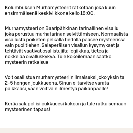
Kolumbuksen Murhamysteerit ratkotaan joka kuun
ensimmäisenä keskiviikkona kello 18:00.
Murhamysteeri on Baaripähkinän tarinallinen visailu,
joka perustuu murhatarinan selvittämiseen. Normaalista
visailusta poiketen pelkällä tiedolla pääsee mysteerissä
vain puolitiehen. Salaperäisen visailun kysymykset ja
tehtävät vaativat osallistujilta logiikkaa, tietoa ja
nokkelaa oivalluskykyä. Tule kokeilemaan saatko
mysteerin ratkaisua
Voit osallistua murhamysteeriin ilmaiseksi joko yksin tai
2-5 hengen joukkueena. Sinun ei tarvitse varata
paikkaasi, vaan voit vain ilmestyä paikanpäälle!
Kerää salapoliisijoukkueesi kokoon ja tule ratkaisemaan
mysteerinen tapaus!