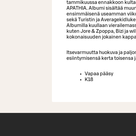
tammikuussa ennakkoon kultaa
APATHIA. Albumi sisältää muun
ensimmäisenä useamman viikon
sekä Turistin ja Averagekidluke
Albumilla kuullaan vierailemas
kuten Jore & Zpoppa, Bizi ja wi
kokonaisuuden jokainen kappale 
Itsevarmuutta huokuva ja paljon 
esiintymisensä kerta toisensa 
Vapaa pääsy
K18