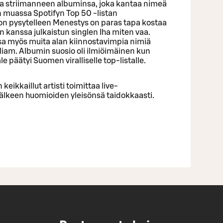
 striimanneen albuminsa, joka kantaa nimeä
 muassa Spotifyn Top 50 -listan
 pysytelleen Menestys on paras tapa kostaa
n kanssa julkaistun singlen Iha miten vaa.
sa myös muita alan kiinnostavimpia nimiä
lliam. Albumin suosio oli ilmiöimäinen kun
päätyi Suomen viralliselle top-listalle.
keikkaillut artisti toimittaa live-
jälkeen huomioiden yleisönsä taidokkaasti.