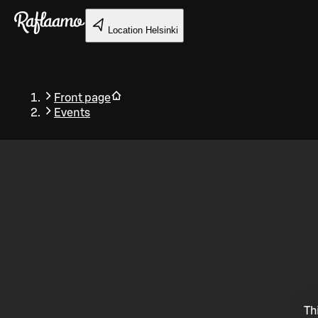
Skip to main content
Location
Helsinki
Front page
Events
Back
Th