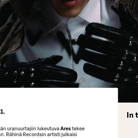
1.
In 
n uranuurtajiin lukeutuva
Ares
tekee
än. Rähinä Recordsin artisti julkaisi