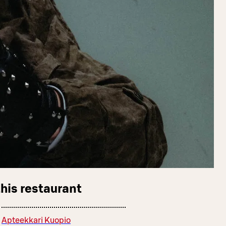
this restaurant
Apteekkari Kuopio