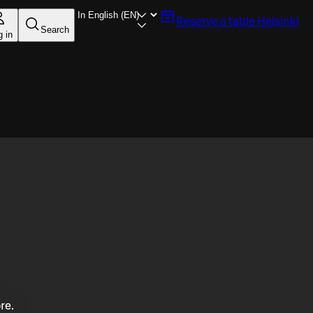
Reserve a table
Helsinki
Search
g in
re.