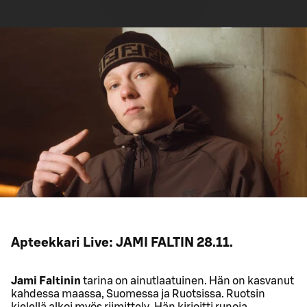
Apteekkari Live: JAMI FALTIN 28.11.
Jami Faltinin
tarina on ainutlaatuinen. Hän on kasvanut
kahdessa maassa, Suomessa ja Ruotsissa. Ruotsin
kielellä alkoi myös riimittely. Hän kirjoitti runoja