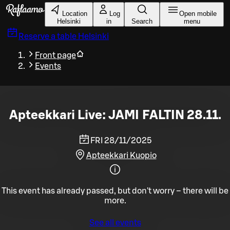
Skip to main content
Location
Log
Open mobile
Helsinki
in
Search
menu
Reserve a table
Helsinki
Front page
Events
Apteekkari Live: JAMI FALTIN 28.11.
FRI 28/11/2025
Apteekkari Kuopio
This event has already passed, but don't worry – there will be
more.
See all events