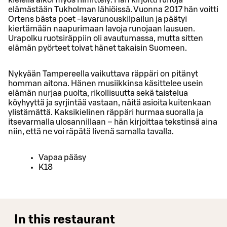
elämästään Tukholman lähiöissä. Vuonna 2017 hän voitti
Ortens bästa poet -lavarunouskilpailun ja päätyi
kiertämään naapurimaan lavoja runojaan lausuen.
Urapolku ruotsiräppiin oli avautumassa, mutta sitten
elämän pyörteet toivat hänet takaisin Suomeen.
Nykyään Tampereella vaikuttava räppäri on pitänyt
homman aitona. Hänen musiikkinsa käsittelee usein
elämän nurjaa puolta, rikollisuutta sekä taistelua
köyhyyttä ja syrjintää vastaan, näitä asioita kuitenkaan
ylistämättä. Kaksikielinen räppäri hurmaa suoralla ja
itsevarmalla ulosannillaan – hän kirjoittaa tekstinsä aina
niin, että ne voi räpätä livenä samalla tavalla.
Vapaa pääsy
K18
In this restaurant