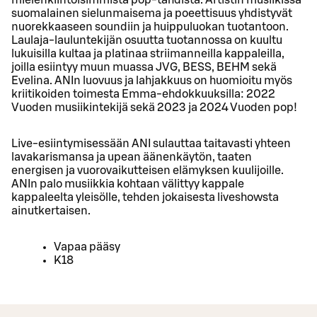
suomalainen sielunmaisema ja poeettisuus yhdistyvät
nuorekkaaseen soundiin ja huippuluokan tuotantoon.
Laulaja-lauluntekijän osuutta tuotannossa on kuultu
lukuisilla kultaa ja platinaa striimanneilla kappaleilla,
joilla esiintyy muun muassa JVG, BESS, BEHM sekä
Evelina. ANIn luovuus ja lahjakkuus on huomioitu myös
kriitikoiden toimesta Emma-ehdokkuuksilla: 2022
Vuoden musiikintekijä sekä 2023 ja 2024 Vuoden pop!
Live-esiintymisessään ANI sulauttaa taitavasti yhteen
lavakarismansa ja upean äänenkäytön, taaten
energisen ja vuorovaikutteisen elämyksen kuulijoille.
ANIn palo musiikkia kohtaan välittyy kappale
kappaleelta yleisölle, tehden jokaisesta liveshowsta
ainutkertaisen.
Vapaa pääsy
K18