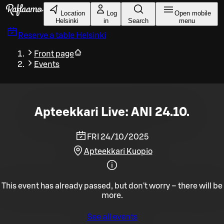
Skip to main content
Location
Log
Open mobile
Helsinki
in
Search
menu
Reserve a table
Helsinki
Front page
Events
Apteekkari Live: ANI 24.10.
FRI 24/10/2025
Apteekkari Kuopio
This event has already passed, but don't worry – there will be
more.
See all events