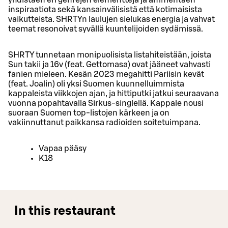
inspiraatiota sekä kansainvälisistä että kotimaisista
vaikutteista. SHRTYn laulujen sielukas energia ja vahvat
teemat resonoivat syvällä kuuntelijoiden sydämissä.
SHRTY tunnetaan monipuolisista listahiteistään, joista
Sun takii ja 16v (feat. Gettomasa) ovat jääneet vahvasti
fanien mieleen. Kesän 2023 megahitti Pariisin kevät
(feat. Joalin) oli yksi Suomen kuunnelluimmista
kappaleista viikkojen ajan, ja hittiputki jatkui seuraavana
vuonna popahtavalla Sirkus-singlellä. Kappale nousi
suoraan Suomen top-listojen kärkeen ja on
vakiinnuttanut paikkansa radioiden soitetuimpana.
Vapaa pääsy
K18
In this restaurant