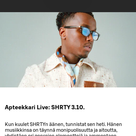
Apteekkari Live: SHRTY 3.10.
Kun kuulet SHRTYn äänen, tunnistat sen heti. Hänen
musiikkinsa on täynnä monipuolisuutta ja aitoutta,
yhdistäen eri genrejen elementtejä ja ammentaen