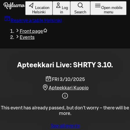
Skip to main content
Location
Log
Open mobile
Helsinki
in
Search
menu
Reserve a table
Helsinki
Front page
Events
Apteekkari Live: SHRTY 3.10.
FRI 3/10/2025
Apteekkari Kuopio
This event has already passed, but don't worry – there will be
more.
See all events