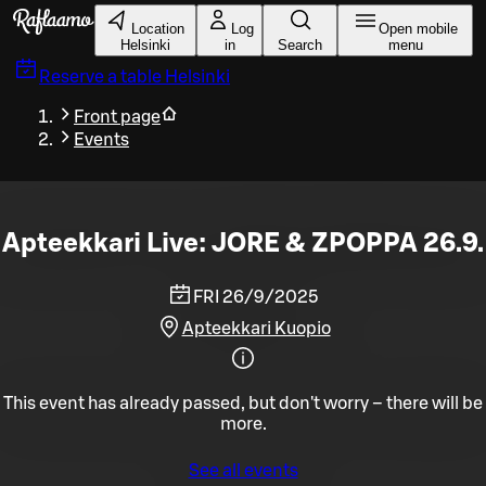
Skip to main content
Location
Log
Open mobile
Helsinki
in
Search
menu
Reserve a table
Helsinki
Front page
Events
Apteekkari Live: JORE & ZPOPPA 26.9.
FRI 26/9/2025
Apteekkari Kuopio
This event has already passed, but don't worry – there will be
more.
See all events