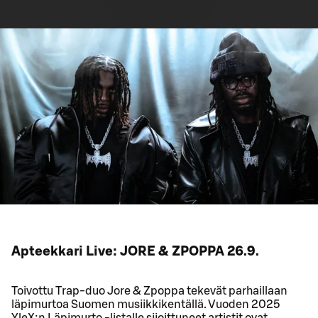
Apteekkari Live: JORE & ZPOPPA 26.9.
Toivottu Trap-duo Jore & Zpoppa tekevät parhaillaan
läpimurtoa Suomen musiikkikentällä. Vuoden 2025
YleX:n Läpimurto -listalle sijoittuneet artistit ovat