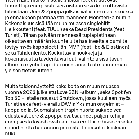
tunnettuja energisistä keikoistaan sekä koukuttavista
hiteistään. Jore & Zpoppa julkaisivat viime maaliskuussa
jo ennakkoon platinaa striimanneen Monsteri-albumin.
Kokonaisuus sisältää muun muassa singlehitit
Heikkouteni (feat. TUULI) sekä Dead Presidents (feat.
Turisti). Tähän päivään mennessä tuplaplatinaan
oikeuttavan määrän kuunteluita haalineelta albumilta
löytyy myös kappaleet Hän, MVP (feat. ibe & Elastinen)
sekä Tähdenlento. Koukuttavia hookkeja ja
kokonaisuutta täydentäviä feat-valintoja sisältävän
albumin myötä trap-duo nousi ansaitusti suuremman
yleisön tietoisuuteen.
Muita taidonnäytteitä kaksikolta on muun muassa
vuonna 2023 julkaistu Love SZN -albumi, sekä Spotifyn
Top 50 -listalle noussut Shutdown, jossa kuullaan myös
Turisti sekä feat-vierailu DAVIn Yks mun ongelmist –
kappaleella. Suomalaisen trapin nuorta sukupolvea
edustavat Jore & Zpoppa ovat saaneet paljon kehuja
energisestä lavashowstaan, joka erottuu edukseen sekä
soundin että tuotannon puolesta. Lepakot ei koskaan
nuku.