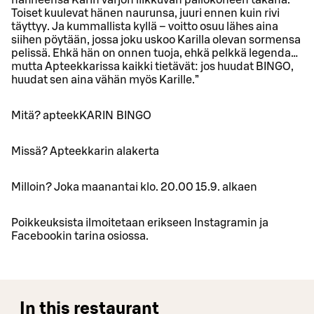
nähneensä Karin varjon liikkuvan pallokoneen takana.
Toiset kuulevat hänen naurunsa, juuri ennen kuin rivi
täyttyy. Ja kummallista kyllä – voitto osuu lähes aina
siihen pöytään, jossa joku uskoo Karilla olevan sormensa
pelissä. Ehkä hän on onnen tuoja, ehkä pelkkä legenda…
mutta Apteekkarissa kaikki tietävät: jos huudat BINGO,
huudat sen aina vähän myös Karille.”
Mitä? apteekKARIN BINGO
Missä? Apteekkarin alakerta
Milloin? Joka maanantai klo. 20.00 15.9. alkaen
Poikkeuksista ilmoitetaan erikseen Instagramin ja
Facebookin tarina osiossa.
In this restaurant