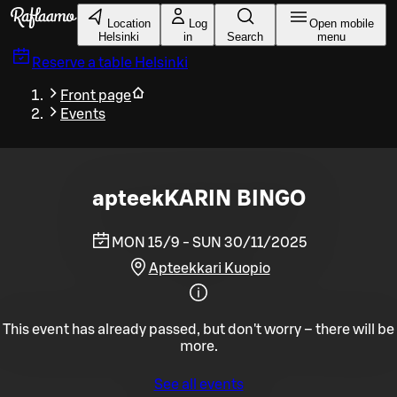
Skip to main content
Location
Log
Open mobile
Helsinki
in
Search
menu
Reserve a table
Helsinki
Front page
Events
apteekKARIN BINGO
MON 15/9 - SUN 30/11/2025
Apteekkari Kuopio
This event has already passed, but don't worry – there will be
more.
See all events