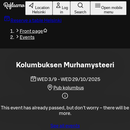
Skip to main content
Location
Log
Open mobile
Helsinki
in
Search
menu
Reserve a table
Helsinki
Front page
Events
Kolumbuksen Murhamysteeri
WED 3/9 - WED 29/10/2025
Pub kolumbus
This event has already passed, but don't worry – there will be
more.
See all events