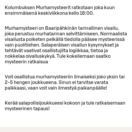
Kolumbuksen Murhamysteerit ratkotaan joka kuun
ensimmäisenä keskiviikkona kello 18:00.
Murhamysteeri on Baaripähkinän tarinallinen visailu,
joka perustuu murhatarinan selvittämiseen. Normaalista
visailusta poiketen pelkällä tiedolla pääsee mysteerissä
vain puolitiehen. Salaperäisen visailun kysymykset ja
tehtävät vaativat osallistujilta logiikkaa, tietoa ja
nokkelaa oivalluskykyä. Tule kokeilemaan saatko
mysteerin ratkaisua
Voit osallistua murhamysteeriin ilmaiseksi joko yksin tai
2-5 hengen joukkueena. Sinun ei tarvitse varata
paikkaasi, vaan voit vain ilmestyä paikanpäälle!
Kerää salapoliisijoukkueesi kokoon ja tule ratkaisemaan
mysteerinen tapaus!