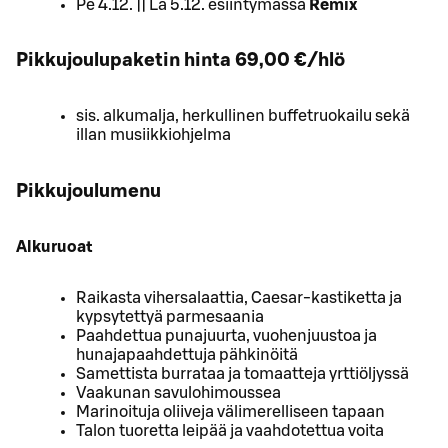
Pe 4.12. || La 5.12. esiintymässä
Remix
Pikkujoulupaketin hinta 69,00 €/hlö
sis. alkumalja, herkullinen buffetruokailu sekä
illan musiikkiohjelma
Pikkujoulumenu
Alkuruoat
Raikasta vihersalaattia, Caesar-kastiketta ja
kypsytettyä parmesaania
Paahdettua punajuurta, vuohenjuustoa ja
hunajapaahdettuja pähkinöitä
Samettista burrataa ja tomaatteja yrttiöljyssä
Vaakunan savulohimoussea
Marinoituja oliiveja välimerelliseen tapaan
Talon tuoretta leipää ja vaahdotettua voita