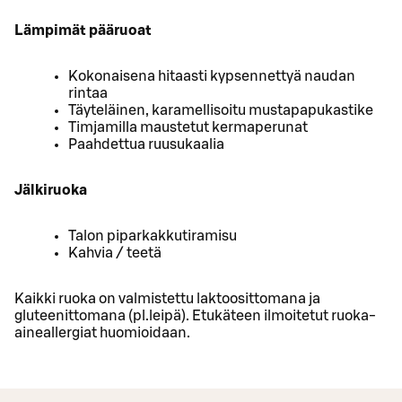
Lämpimät pääruoat
Kokonaisena hitaasti kypsennettyä naudan
rintaa
Täyteläinen, karamellisoitu mustapapukastike
Timjamilla maustetut kermaperunat
Paahdettua ruusukaalia
Jälkiruoka
Talon piparkakkutiramisu
Kahvia / teetä
Kaikki ruoka on valmistettu laktoosittomana ja
gluteenittomana (pl.leipä). Etukäteen ilmoitetut ruoka-
aineallergiat huomioidaan.