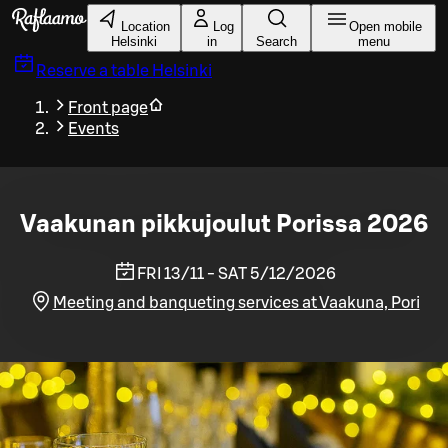
Skip to main content
Location
Log
Open mobile
Helsinki
in
Search
menu
Reserve a table
Helsinki
Front page
Events
Vaakunan pikkujoulut Porissa 2026
FRI 13/11 - SAT 5/12/2026
Meeting and banqueting services at Vaakuna, Pori