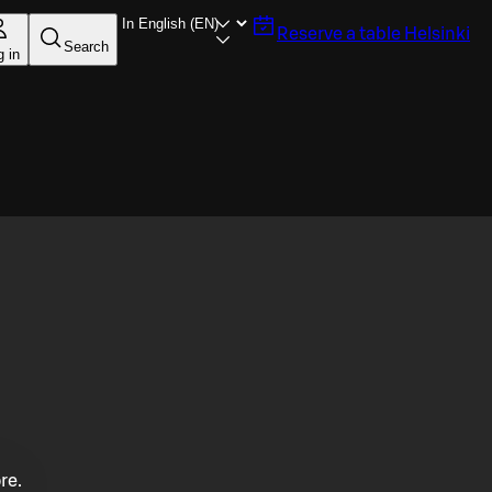
Reserve a table
Helsinki
Search
g in
re.