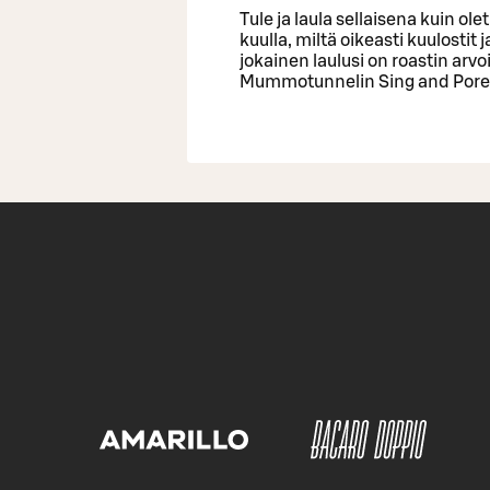
Tule ja laula sellaisena kuin ol
kuulla, miltä oikeasti kuulostit
jokainen laulusi on roastin arvo
Mummotunnelin Sing and Porees