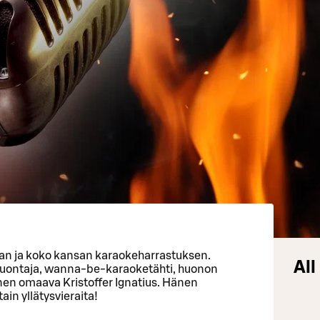
an ja koko kansan karaokeharrastuksen.
All
i juontaja, wanna-be-karaoketähti, huonon
nen omaava Kristoffer Ignatius. Hänen
in yllätysvieraita!