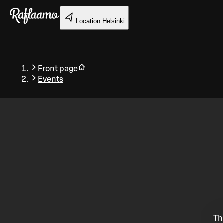
Skip to main content
Location
Helsinki
Front page
Events
Back
Th