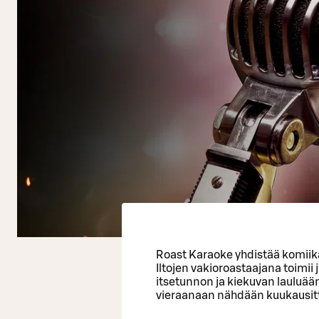
Roast Karaoke yhdistää komiik
Iltojen vakioroastaajana toimi
itsetunnon ja kiekuvan lauluää
vieraanaan nähdään kuukausitta