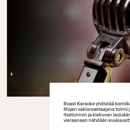
Roast Karaoke yhdistää komiik
Iltojen vakioroastaajana toimi
itsetunnon ja kiekuvan lauluää
vieraanaan nähdään kuukausitta