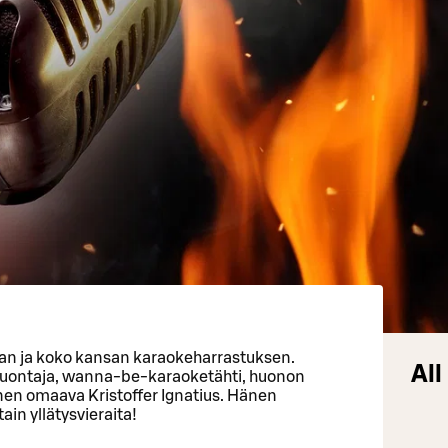
an ja koko kansan karaokeharrastuksen.
All
i juontaja, wanna-be-karaoketähti, huonon
nen omaava Kristoffer Ignatius. Hänen
in yllätysvieraita!