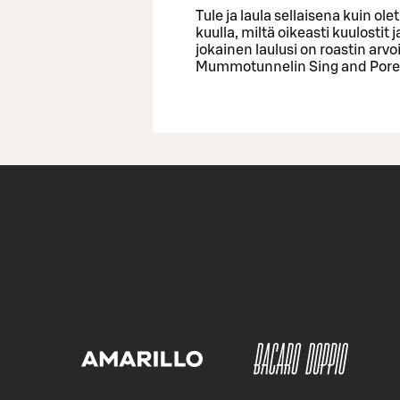
Tule ja laula sellaisena kuin ol
kuulla, miltä oikeasti kuulostit
jokainen laulusi on roastin arvo
Mummotunnelin Sing and Porees