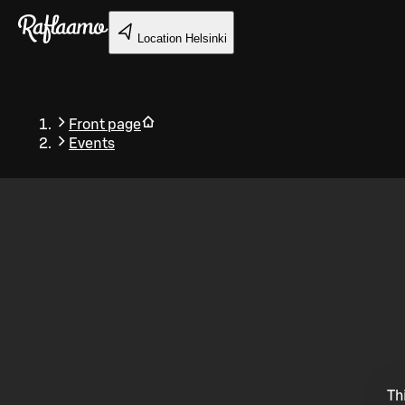
Skip to main content
Location
Helsinki
Front page
Events
Back
Th