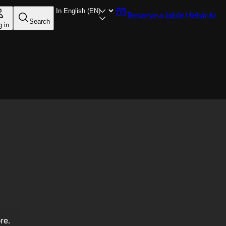
Reserve a table
Helsinki
Search
g in
re.