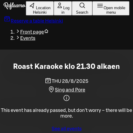
Skip to main content
Location
Log
Open mobile
Helsinki
in
Search
menu
Reserve a table
Helsinki
Front page
Events
Roast Karaoke klo 21.30 alkaen
THU 28/8/2025
Sing and Pore
This event has already passed, but don't worry – there will be
more.
See all events