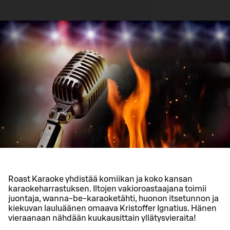
Roast Karaoke yhdistää komiikan ja koko kansan
karaokeharrastuksen. Iltojen vakioroastaajana toimii
juontaja, wanna-be-karaoketähti, huonon itsetunnon ja
kiekuvan lauluäänen omaava Kristoffer Ignatius. Hänen
vieraanaan nähdään kuukausittain yllätysvieraita!