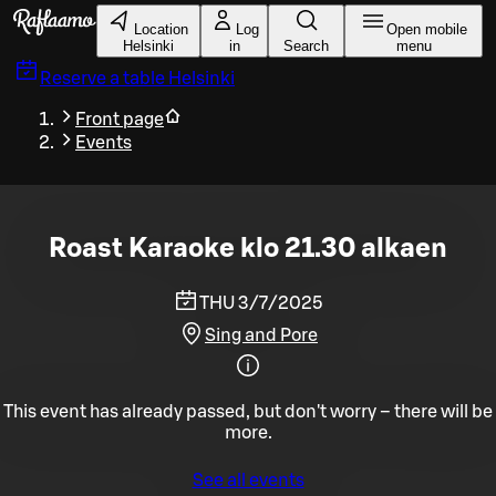
Skip to main content
Location
Log
Open mobile
Helsinki
in
Search
menu
Reserve a table
Helsinki
Front page
Events
Roast Karaoke klo 21.30 alkaen
THU 3/7/2025
Sing and Pore
This event has already passed, but don't worry – there will be
more.
See all events