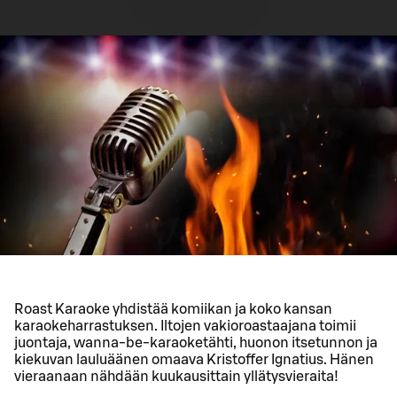
Roast Karaoke yhdistää komiikan ja koko kansan
karaokeharrastuksen. Iltojen vakioroastaajana toimii
juontaja, wanna-be-karaoketähti, huonon itsetunnon ja
kiekuvan lauluäänen omaava Kristoffer Ignatius. Hänen
vieraanaan nähdään kuukausittain yllätysvieraita!