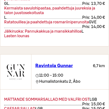
G
L
Pris:
13,70 €
Kermaista savulohipastaa, paahdettuja juureksia ja
talon juustosekoitusta
L
Pris:
14,00 €
Ratatouillea ja paahdettuja rosmariiniperunoita
G
VE
Pris:
14,00 €
Jälkiruoka: Pannukakkua ja mansikkahilloa
L
Lasten lounas
Ravintola Gunnar
6,7 km
11:00 - 15:00
Humalistonkatu 2,
Åbo
MÄTTANDE SOMMARSALLAD MED VALFRI OST
L
GB
Pris:
15,00 €
CAESAR SALLAD
L
GB
Pris:
15,00 €