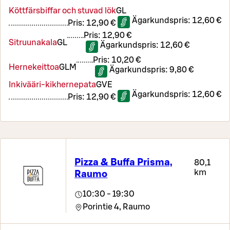
Köttfärsbiffar och stuvad lök
G
L
Ägarkundspris:
12,60 €
Pris:
12,90 €
Pris:
12,90 €
Sitruunakala
G
L
Ägarkundspris:
12,60 €
Pris:
10,20 €
Hernekeittoa
G
L
M
Ägarkundspris:
9,80 €
Inkivääri-kikhernepata
G
VE
Ägarkundspris:
12,60 €
Pris:
12,90 €
Pizza & Buffa Prisma,
80,1
km
Raumo
10:30 - 19:30
Porintie 4,
Raumo