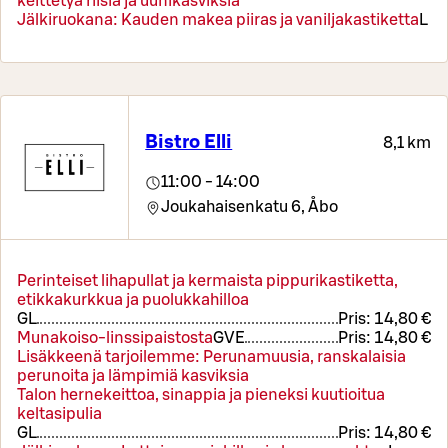
keittetyä riisiä ja uunikasviksia
Jälkiruokana: Kauden makea piiras ja vaniljakastiketta
L
Bistro Elli
8,1 km
11:00 - 14:00
Joukahaisenkatu 6,
Åbo
Perinteiset lihapullat ja kermaista pippurikastiketta,
etikkakurkkua ja puolukkahilloa
G
L
Pris:
14,80 €
Munakoiso-linssipaistosta
G
VE
Pris:
14,80 €
Lisäkkeenä tarjoilemme: Perunamuusia, ranskalaisia
perunoita ja lämpimiä kasviksia
Talon hernekeittoa, sinappia ja pieneksi kuutioitua
keltasipulia
G
L
Pris:
14,80 €