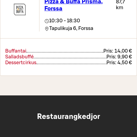
Pizza & Buffa Prisma,
87,7
km
Forssa
10:30 - 18:30
Tapulikuja 6,
Forssa
Buffantai
Pris:
14,00 €
Salladsbuffé
Pris:
9,90 €
Dessertcirkus
Pris:
4,50 €
Restaurangkedjor