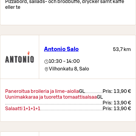
Pizzabord, sallads- och brödbuffé, drycker samt kaffe
eller te
Antonio Salo
53,7 km
10:30 - 14:00
Vilhonkatu 8,
Salo
Paneroitua broileria ja lime-aiolia
G
L
Pris:
13,90 €
Uunimakkaraa ja tuoretta tomaattisalsaa
G
L
Pris:
13,90 €
Salaatti 1+1+1+1
Pris:
13,90 €