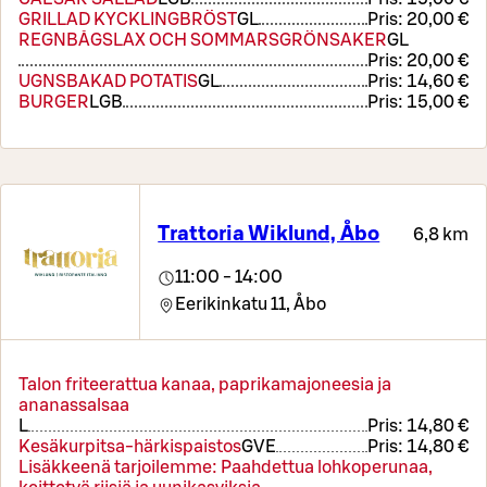
GRILLAD KYCKLINGBRÖST
G
L
Pris:
20,00 €
REGNBÅGSLAX OCH SOMMARSGRÖNSAKER
G
L
Pris:
20,00 €
UGNSBAKAD POTATIS
G
L
Pris:
14,60 €
BURGER
L
GB
Pris:
15,00 €
Trattoria Wiklund, Åbo
6,8 km
11:00 - 14:00
Eerikinkatu 11,
Åbo
Talon friteerattua kanaa, paprikamajoneesia ja
ananassalsaa
L
Pris:
14,80 €
Kesäkurpitsa-härkispaistos
G
VE
Pris:
14,80 €
Lisäkkeenä tarjoilemme: Paahdettua lohkoperunaa,