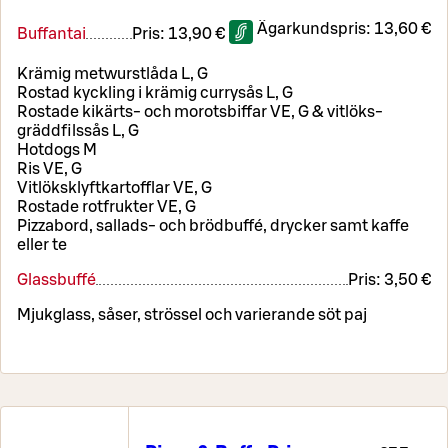
Ägarkundspris:
13,60 €
Buffantai
Pris:
13,90 €
Krämig metwurstlåda L, G
Rostad kyckling i krämig currysås L, G
Rostade kikärts- och morotsbiffar VE, G & vitlöks-
gräddfilssås L, G
Hotdogs M
Ris VE, G
Vitlöksklyftkartofflar VE, G
Rostade rotfrukter VE, G
Pizzabord, sallads- och brödbuffé, drycker samt kaffe
eller te
Glassbuffé
Pris:
3,50 €
Mjukglass, såser, strössel och varierande söt paj