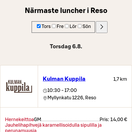
Närmaste luncher i Reso
Tors
Fre
Lör
Sön
Torsdag 6.8.
Kulman Kuppila
1,7 km
10:30 - 17:00
Myllynkatu 1226,
Reso
Hernekeittoa
G
M
Pris:
14,00 €
Jauhelihapihvejä karamellisoidulla sipulilla ja
perunamuusia