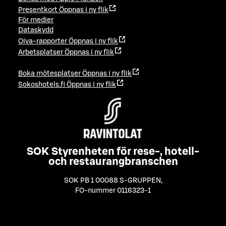
Presentkort
Öppnas i ny flik
För medier
Dataskydd
Oiva-rapporter
Öppnas i ny flik
Arbetsplatser
Öppnas i ny flik
Boka mötesplatser
Öppnas i ny flik
Sokoshotels.fi
Öppnas i ny flik
SOK Styrenheten för rese-, hotell-
och restaurangbranschen
SOK PB 1 00088 S-GRUPPEN
,
FO-nummer 0116323-1