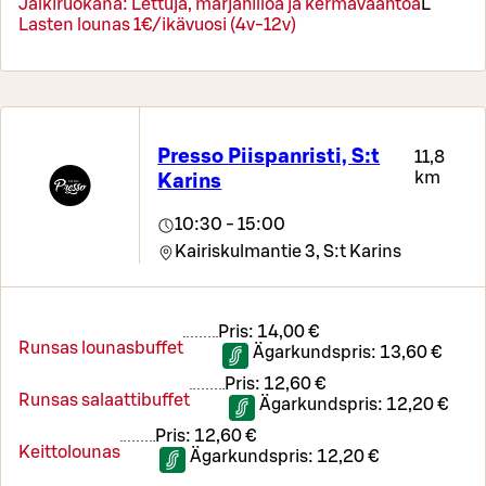
Jälkiruokana: Lettuja, marjahilloa ja kermavaahtoa
L
Lasten lounas 1€/ikävuosi (4v-12v)
Presso Piispanristi, S:t
11,8
km
Karins
10:30 - 15:00
Kairiskulmantie 3,
S:t Karins
Pris:
14,00 €
Runsas lounasbuffet
Ägarkundspris:
13,60 €
Pris:
12,60 €
Runsas salaattibuffet
Ägarkundspris:
12,20 €
Pris:
12,60 €
Keittolounas
Ägarkundspris:
12,20 €