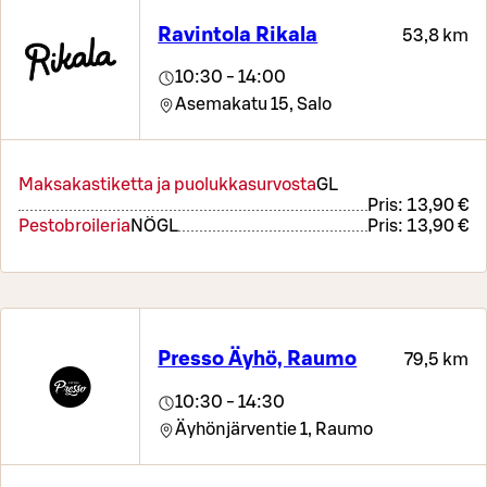
Ravintola Rikala
53,8 km
10:30 - 14:00
Asemakatu 15,
Salo
Maksakastiketta ja puolukkasurvosta
G
L
Pris:
13,90 €
Pestobroileria
NÖ
G
L
Pris:
13,90 €
Presso Äyhö, Raumo
79,5 km
10:30 - 14:30
Äyhönjärventie 1,
Raumo