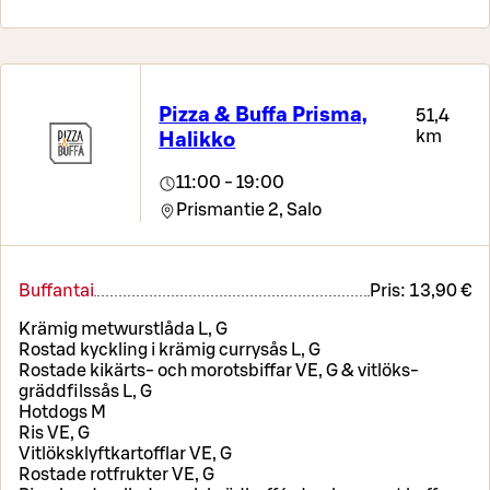
Pizza & Buffa Prisma,
51,4
km
Halikko
11:00 - 19:00
Prismantie 2,
Salo
Buffantai
Pris:
13,90 €
Krämig metwurstlåda L, G
Rostad kyckling i krämig currysås L, G
Rostade kikärts- och morotsbiffar VE, G & vitlöks-
gräddfilssås L, G
Hotdogs M
Ris VE, G
Vitlöksklyftkartofflar VE, G
Rostade rotfrukter VE, G