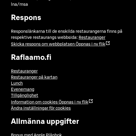
lna/msa
Respons
Responslänkarna till de enskilda restaurangerna finns på
respektive restaurangs webbsida:
Restauranger
Skicka respons om webbplatsen
Öppnas i ny flik
Raflaamo.fi
Restauranger
Restauranger på kartan
Lunch
Evenemang
Tillgänglighet
Information om cookies
Öppnas i ny flik
Ändra inställningar för cookies
Allmänna uppgifter
Bonus med Apple Plånbok