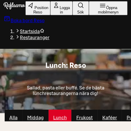
Gå till huvudinnehållet
Position
Logga
Öppna
Reso
in
Sök
mobilmenyn
Boka bord
Reso
Startsida
Restauranger
Lunch: Reso
Sallad, pasta eller buffé. Se de bästa
lunchrestaurangerna nära dig!
Alla
Middag
Lunch
Frukost
Kaféer
P