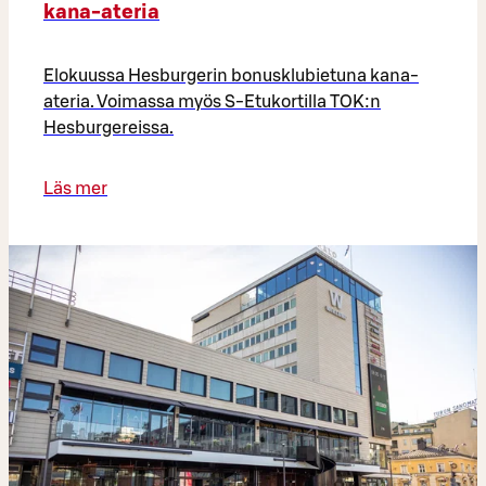
kana-ateria
Elokuussa Hesburgerin bonusklubietuna kana-
ateria. Voimassa myös S-Etukortilla TOK:n
Hesburgereissa.
Läs mer