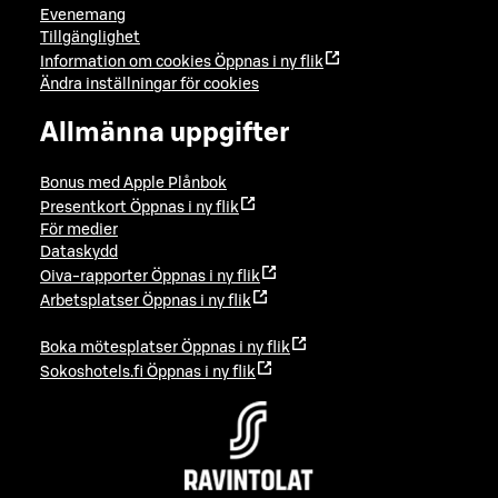
Evenemang
Tillgänglighet
Information om cookies
Öppnas i ny flik
Ändra inställningar för cookies
Allmänna uppgifter
Bonus med Apple Plånbok
Presentkort
Öppnas i ny flik
För medier
Dataskydd
Oiva-rapporter
Öppnas i ny flik
Arbetsplatser
Öppnas i ny flik
Boka mötesplatser
Öppnas i ny flik
Sokoshotels.fi
Öppnas i ny flik