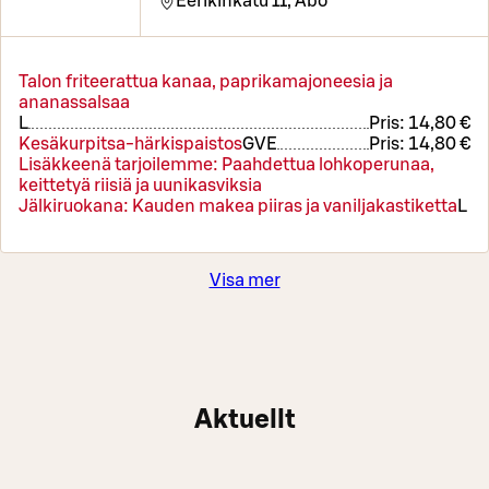
Eerikinkatu 11,
Åbo
Talon friteerattua kanaa, paprikamajoneesia ja
ananassalsaa
L
Pris:
14,80 €
Kesäkurpitsa-härkispaistos
G
VE
Pris:
14,80 €
Lisäkkeenä tarjoilemme: Paahdettua lohkoperunaa,
keittetyä riisiä ja uunikasviksia
Jälkiruokana: Kauden makea piiras ja vaniljakastiketta
L
Visa mer
Aktuellt