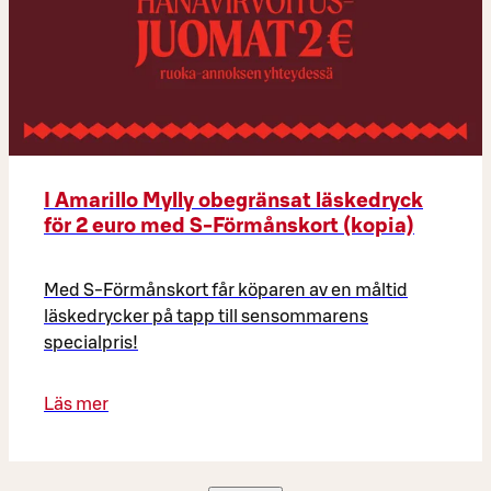
I Amarillo Mylly obegränsat läskedryck
för 2 euro med S-Förmånskort (kopia)
Med S-Förmånskort får köparen av en måltid
läskedrycker på tapp till sensommarens
specialpris!
Läs mer