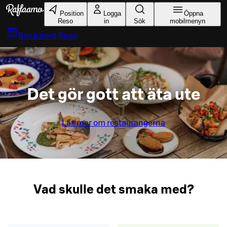
Gå till huvudinnehållet
Position
Logga
Öppna
Reso
in
Sök
mobilmenyn
Boka bord
Reso
Det gör gott att äta ute
Läs mer om restaurangerna
Vad skulle det smaka med?