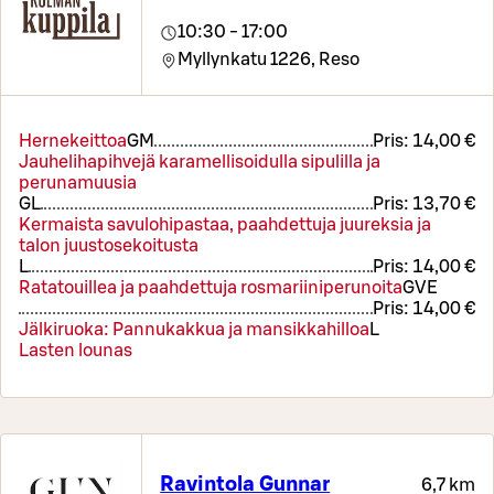
10:30 - 17:00
Myllynkatu 1226,
Reso
Hernekeittoa
G
M
Pris:
14,00 €
Jauhelihapihvejä karamellisoidulla sipulilla ja
perunamuusia
G
L
Pris:
13,70 €
Kermaista savulohipastaa, paahdettuja juureksia ja
talon juustosekoitusta
L
Pris:
14,00 €
Ratatouillea ja paahdettuja rosmariiniperunoita
G
VE
Pris:
14,00 €
Jälkiruoka: Pannukakkua ja mansikkahilloa
L
Lasten lounas
Ravintola Gunnar
6,7 km