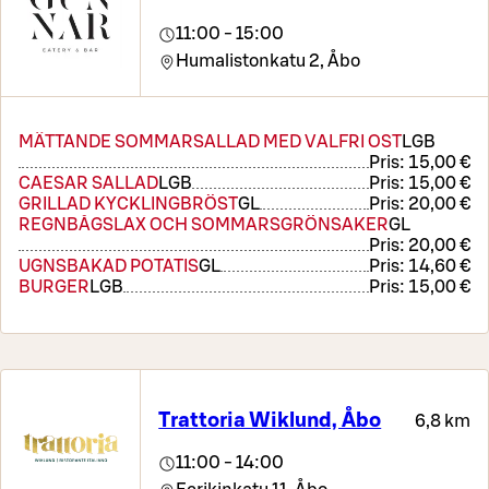
11:00 - 15:00
Humalistonkatu 2,
Åbo
MÄTTANDE SOMMARSALLAD MED VALFRI OST
L
GB
Pris:
15,00 €
CAESAR SALLAD
L
GB
Pris:
15,00 €
GRILLAD KYCKLINGBRÖST
G
L
Pris:
20,00 €
REGNBÅGSLAX OCH SOMMARSGRÖNSAKER
G
L
Pris:
20,00 €
UGNSBAKAD POTATIS
G
L
Pris:
14,60 €
BURGER
L
GB
Pris:
15,00 €
Trattoria Wiklund, Åbo
6,8 km
11:00 - 14:00