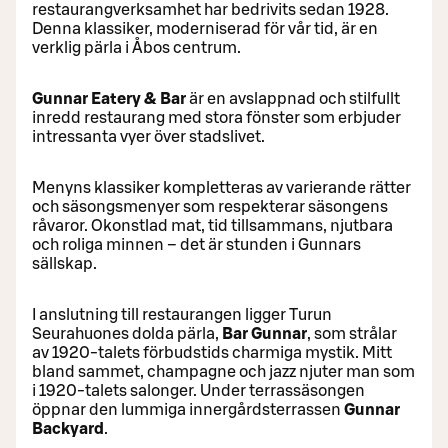
restaurangverksamhet har bedrivits sedan 1928.
Denna klassiker, moderniserad för vår tid, är en
verklig pärla i Åbos centrum.
Gunnar Eatery & Bar
är en avslappnad och stilfullt
inredd restaurang med stora fönster som erbjuder
intressanta vyer över stadslivet.
Menyns klassiker kompletteras av varierande rätter
och säsongsmenyer som respekterar säsongens
råvaror. Okonstlad mat, tid tillsammans, njutbara
och roliga minnen – det är stunden i Gunnars
sällskap.
I anslutning till restaurangen ligger Turun
Seurahuones dolda pärla,
Bar Gunnar
, som strålar
av 1920‑talets förbudstids charmiga mystik. Mitt
bland sammet, champagne och jazz njuter man som
i 1920‑talets salonger. Under terrassäsongen
öppnar den lummiga innergårdsterrassen
Gunnar
Backyard
.