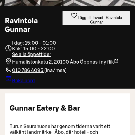
Lägg till favorit: Ravintola
Ravintola
Gunnar
Gunnar
I dag: 15:00 - 01:00
Kök: 15:00 - 22:00
Se alla öppettider
Humalistonkatu 2, 20100 Åbo
Öppnas i ny flik
010 786 4095
(
ina/msa
)
Boka bord
Gunnar Eatery & Bar
Turun Seurahuone har genom tiderna varit ett
välkänt landmärke i Åbo, där hotell- och