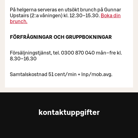
På helgerna serveras en utsökt brunch på Gunnar
Upstairs (2:a våningen) kl. 12.30–15.30.
Boka din
brunch.
FÖRFRÅGNINGAR OCH GRUPPBOKNINGAR
Försäljningstjänst, tel. 0300 870 040 mån–fre kl.
8.30–16.30
Samtalskostnad 51 cent/min + lnp/mob.avg.
kontaktuppgifter