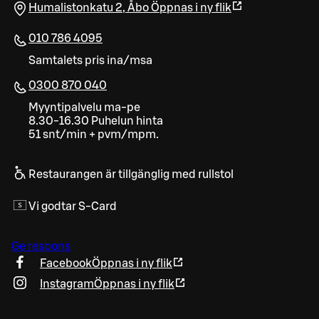
Humalistonkatu 2
,
Åbo
Öppnas i ny flik
010 786 4095
Samtalets pris ina/msa
0300 870 040
Myyntipalvelu ma-pe
8.30-16.30 Puhelun hinta
51 snt/min + pvm/mpm.
Restaurangen är tillgänglig med rullstol
Vi godtar S-Card
Ge respons
Facebook
Öppnas i ny flik
Instagram
Öppnas i ny flik