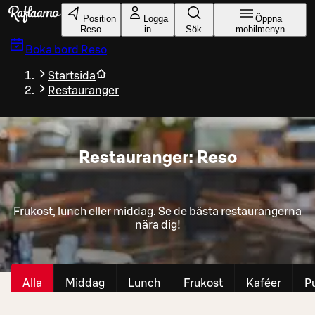
Gå till huvudinnehållet
Position
Logga
Öppna
Reso
in
Sök
mobilmenyn
Boka bord
Reso
Startsida
Restauranger
Restauranger: Reso
Frukost, lunch eller middag. Se de bästa restaurangerna
nära dig!
Alla
Middag
Lunch
Frukost
Kaféer
P