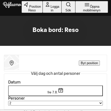
Gå till huvudinnehållet
Position
Logga
Öppna
Reso
in
Sök
mobilmenyn
Boka bord: Reso
Byt position
Välj dag och antal personer
Datum
fre 7.8.
Personer