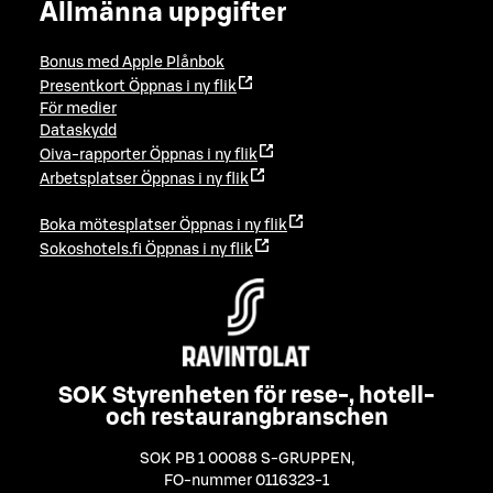
Allmänna uppgifter
Bonus med Apple Plånbok
Presentkort
Öppnas i ny flik
För medier
Dataskydd
Oiva-rapporter
Öppnas i ny flik
Arbetsplatser
Öppnas i ny flik
Boka mötesplatser
Öppnas i ny flik
Sokoshotels.fi
Öppnas i ny flik
SOK Styrenheten för rese-, hotell-
och restaurangbranschen
SOK PB 1 00088 S-GRUPPEN
,
FO-nummer 0116323-1