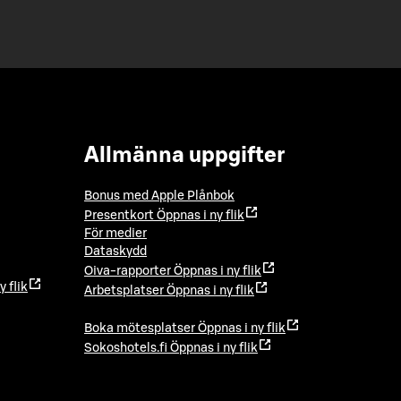
Allmänna uppgifter
Bonus med Apple Plånbok
Presentkort
Öppnas i ny flik
För medier
Dataskydd
Oiva-rapporter
Öppnas i ny flik
y flik
Arbetsplatser
Öppnas i ny flik
Boka mötesplatser
Öppnas i ny flik
Sokoshotels.fi
Öppnas i ny flik