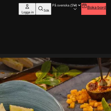
Boka bord
Sök
Logga in