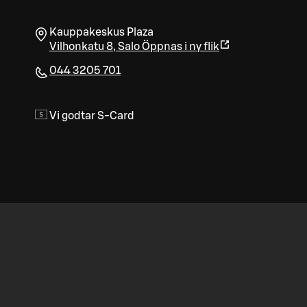
Kauppakeskus Plaza
Vilhonkatu 8
,
Salo
Öppnas i ny flik
044 3205 701
Vi godtar S-Card