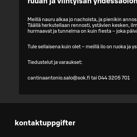
ruuan ja viihtyisän yhdessäolon
Meillä nauru alkaa jo nachoista, ja pienikin ann
Täällä herkutellaan rennosti, ystävien kesken, ilm
hurmaavat ja tunnelma on kuin fiesta – joka päiv
Tule sellaisena kuin olet – meillä ilo on ruoka ja
Tiedustelut ja varaukset:
cantinaantonio.salo@sok.fi tai 044 3205 701
kontaktuppgifter