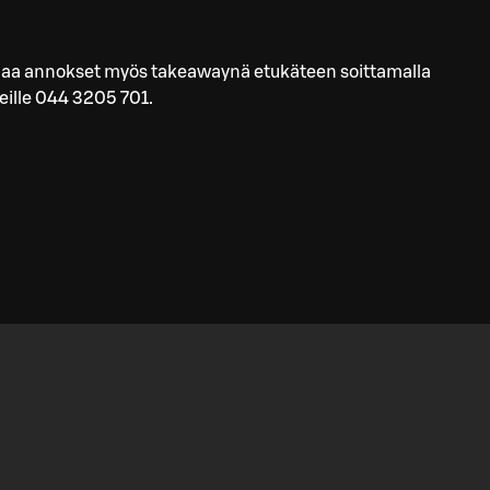
laa annokset myös takeawaynä etukäteen soittamalla
ille 044 3205 701.