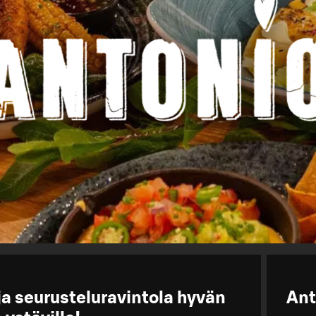
 seurusteluravintola hyvän
Ant