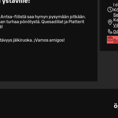
 ystäville!
I 
Kö
Se
os Antsa-fiilistä saa hymyn pysymään pitkään.
Ka
an turhaa pönötystä. Quesadillat ja Platterit
Vi
ä!
04
 ystävyys jälkiruoka. ¡Vamos amigos!
Bo
ö