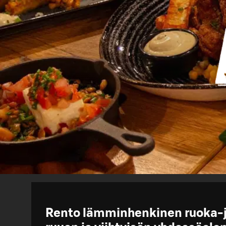
Rento lämminhenkinen ruoka-ja