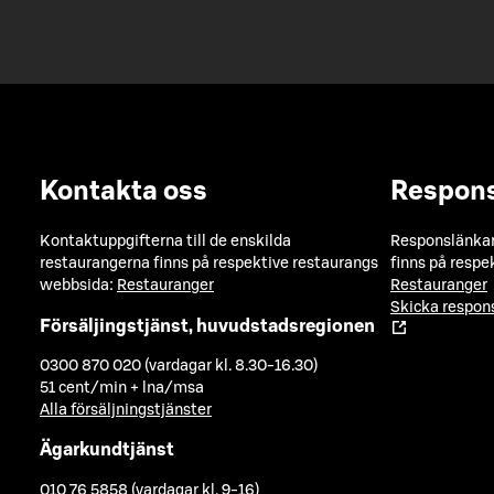
Kontakta oss
Respon
Kontaktuppgifterna till de enskilda
Responslänkarn
restaurangerna finns på respektive restaurangs
finns på respe
webbsida:
Restauranger
Restauranger
Skicka respo
Försäljingstjänst, huvudstadsregionen
0300 870 020 (vardagar kl. 8.30-16.30)
51 cent/min + lna/msa
Alla försäljningstjänster
Ägarkundtjänst
010 76 5858 (vardagar kl. 9-16)