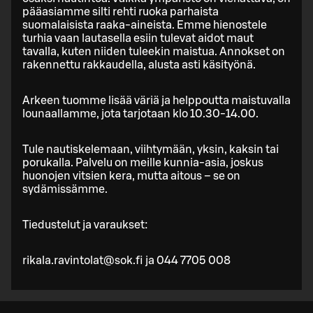
pääasiamme silti rehti ruoka parhaista
suomalaisista raaka-aineista. Emme hienostele
turhia vaan lautasella esiin tulevat aidot maut
tavalla, kuten niiden tuleekin maistua. Annokset on
rakennettu rakkaudella, alusta asti käsityönä.
Arkeen tuomme lisää väriä ja helppoutta maistuvalla
lounaallamme, jota tarjotaan klo 10.30-14.00.
Tule nautiskelemaan, viihtymään, yksin, kaksin tai
porukalla. Palvelu on meille kunnia-asia, joskus
huonojen vitsien kera, mutta aitous – se on
sydämissämme.
Tiedustelut ja varaukset:
rikala.ravintolat@sok.fi ja 044 7705 008