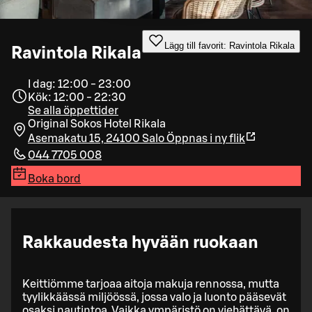
Lägg till favorit: Ravintola Rikala
Ravintola Rikala
I dag: 12:00 - 23:00
Kök: 12:00 - 22:30
Se alla öppettider
Original Sokos Hotel Rikala
Asemakatu 15, 24100 Salo
Öppnas i ny flik
044 7705 008
Boka bord
Rakkaudesta hyvään ruokaan
Keittiömme tarjoaa aitoja makuja rennossa, mutta
tyylikkäässä miljöössä, jossa valo ja luonto pääsevät
osaksi nautintoa. Vaikka ympäristö on viehättävä, on