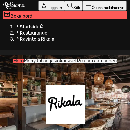
Gå till huvudinnehållet
Logga in
Sök
Öppna mobilmenyn
Boka bord
Startsida
Restauranger
Ravintola Rikala
Hem
Meny
Juhlat ja kokoukset
Rikalan aamiainen