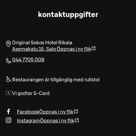
kontaktuppgifter
Original Sokos Hotel Rikala
Asemakatu 15
,
Salo
Öppnas i ny flik
044 7705 008
Restaurangen är tillgänglig med rullstol
Vi godtar S-Card
Facebook
Öppnas i ny flik
Instagram
Öppnas i ny flik