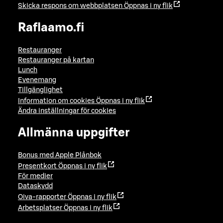
Skicka respons om webbplatsen
Öppnas i ny flik
Raflaamo.fi
Restauranger
Restauranger på kartan
Lunch
Evenemang
Tillgänglighet
Information om cookies
Öppnas i ny flik
Ändra inställningar för cookies
Allmänna uppgifter
Bonus med Apple Plånbok
Presentkort
Öppnas i ny flik
För medier
Dataskydd
Oiva-rapporter
Öppnas i ny flik
Arbetsplatser
Öppnas i ny flik