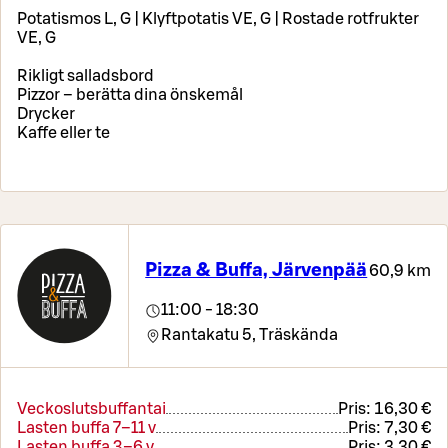
Potatismos L, G | Klyftpotatis VE, G | Rostade rotfrukter
VE, G
Rikligt salladsbord
Pizzor – berätta dina önskemål
Drycker
Kaffe eller te
Pizza & Buffa, Järvenpää
60,9 km
11:00 - 18:30
Rantakatu 5,
Träskända
Veckoslutsbuffantai
Pris:
16,30 €
Lasten buffa 7–11 v
Pris:
7,30 €
Lasten buffa 3–6 v
Pris:
3,30 €