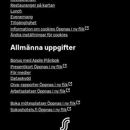
Restauranger på kartan
Lunch
Evenemang
Tillgänglighet
Information om cookies
Öppnas i ny flik
Ändra inställningar för cookies
Allmänna uppgifter
Bonus med Apple Plånbok
Presentkort
Öppnas i ny flik
För medier
Dataskydd
Oiva-rapporter
Öppnas i ny flik
Arbetsplatser
Öppnas i ny flik
Boka mötesplatser
Öppnas i ny flik
Sokoshotels.fi
Öppnas i ny flik