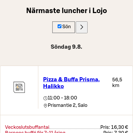
Närmaste luncher i Lojo
Sön
Söndag 9.8.
Pizza & Buffa Prisma,
56,5
km
Halikko
11:00 - 18:00
Prismantie 2,
Salo
Veckoslutsbuffantai
Pris:
16,30 €