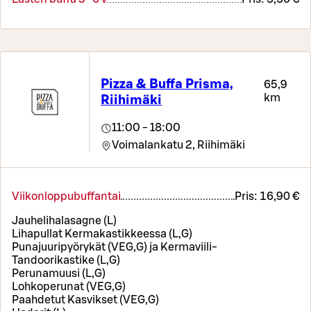
Pizza & Buffa Prisma,
65,9
km
Riihimäki
11:00 - 18:00
Voimalankatu 2,
Riihimäki
Viikonloppubuffantai
Pris:
16,90 €
Jauhelihalasagne (L)
Lihapullat Kermakastikkeessa (L,G)
Punajuuripyörykät (VEG,G) ja Kermaviili-
Tandoorikastike (L,G)
Perunamuusi (L,G)
Lohkoperunat (VEG,G)
Paahdetut Kasvikset (VEG,G)