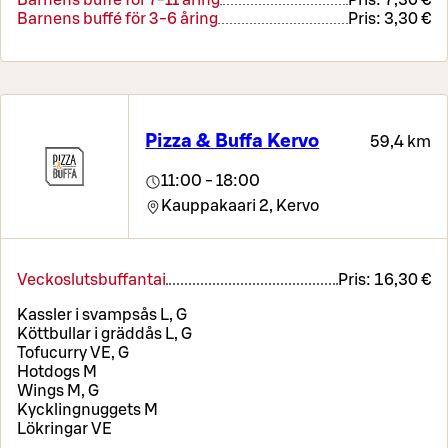
Barnens buffé för 7-11 åring
Pris:
7,30 €
Barnens buffé för 3-6 åring
Pris:
3,30 €
Pizza & Buffa Kervo
59,4 km
11:00 - 18:00
Kauppakaari 2,
Kervo
Veckoslutsbuffantai
Pris:
16,30 €
Kassler i svampsås L, G
Köttbullar i gräddås L, G
Tofucurry VE, G
Hotdogs M
Wings M, G
Kycklingnuggets M
Lökringar VE