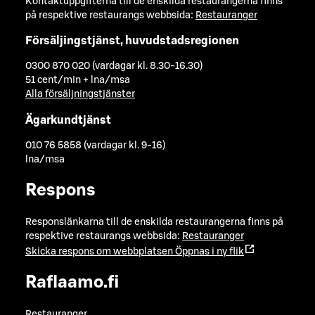
Kontaktuppgifterna till de enskilda restaurangerna finns
på respektive restaurangs webbsida:
Restauranger
Försäljingstjänst, huvudstadsregionen
0300 870 020 (vardagar kl. 8.30-16.30)
51 cent/min + lna/msa
Alla försäljningstjänster
Ägarkundtjänst
010 76 5858 (vardagar kl. 9-16)
lna/msa
Respons
Responslänkarna till de enskilda restaurangerna finns på
respektive restaurangs webbsida:
Restauranger
Skicka respons om webbplatsen
Öppnas i ny flik
Raflaamo.fi
Restauranger