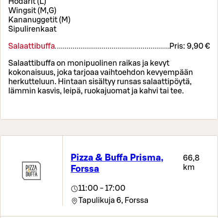
Hodarit (L)
Wingsit (M,G)
Kananuggetit (M)
Sipulirenkaat
Salaattibuffa
Pris:
9,90 €
Salaattibuffa on monipuolinen raikas ja kevyt
kokonaisuus, joka tarjoaa vaihtoehdon kevyempään
herkutteluun. Hintaan sisältyy runsas salaattipöytä,
lämmin kasvis, leipä, ruokajuomat ja kahvi tai tee.
Pizza & Buffa Prisma,
66,8
km
Forssa
11:00 - 17:00
Tapulikuja 6,
Forssa