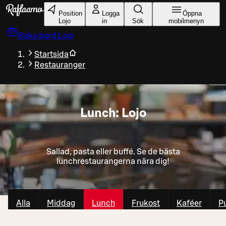
Gå till huvudinnehållet
Position
Logga
Öppna
Lojo
in
Sök
mobilmenyn
Boka bord
Lojo
Startsida
Restauranger
Lunch: Lojo
Sallad, pasta eller buffé. Se de bästa
lunchrestaurangerna nära dig!
Alla
Middag
Lunch
Frukost
Kaféer
P