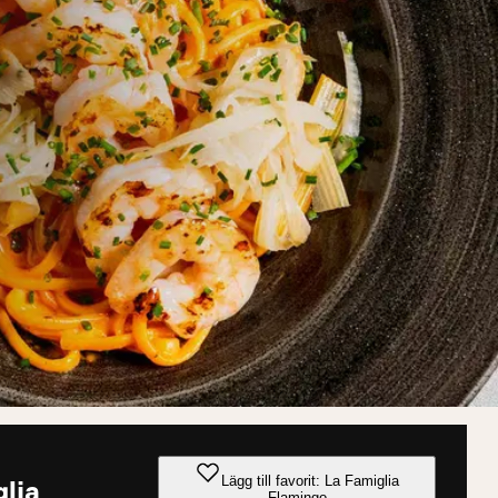
Lägg till favorit: La Famiglia
lia
Flamingo