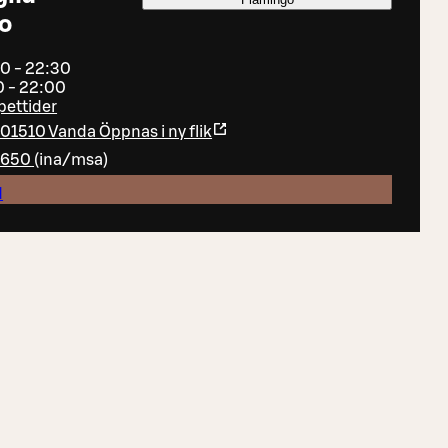
o
00 - 22:30
0 - 22:00
pettider
, 01510 Vanda
Öppnas i ny flik
4650
(
ina/msa
)
d