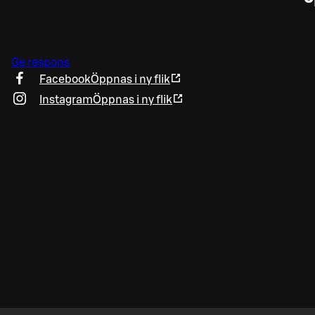
Ge respons
Facebook
Öppnas i ny flik
Instagram
Öppnas i ny flik