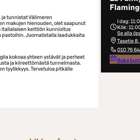
Flaming
 ja tunnistat Välimeren
I dag: 11:
iden makujen hienouden, olet saapunut
Kök: 11:0
italialaisen keittiön kunnioitus
Se alla öp
ja pastoihin. Juomalistalla laadukkaita
Tasetie 8
010 76 6
lia kokoaa yhteen ystävät ja perheet
Boka bor
usta ja kiireettömästä tunnelmasta.
n tyylikkyys. Tervetuloa pitkälle