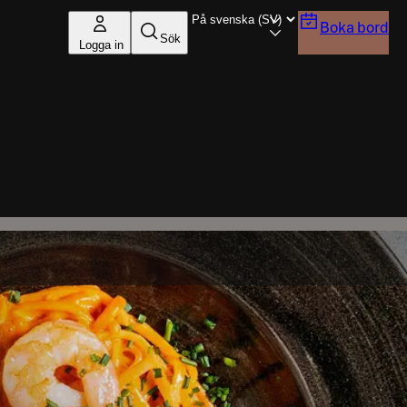
Boka bord
Sök
Logga in