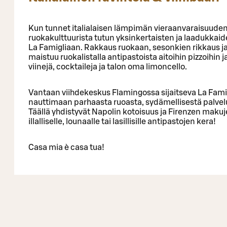
Kun tunnet italialaisen lämpimän vieraanvaraisuuden
ruokakulttuurista tutun yksinkertaisten ja laadukka
La Famigliaan. Rakkaus ruokaan, sesonkien rikkaus ja 
maistuu ruokalistalla antipastoista aitoihin pizzoihin 
viinejä, cocktaileja ja talon oma limoncello.
Vantaan viihdekeskus Flamingossa sijaitseva La Famig
nauttimaan parhaasta ruoasta, sydämellisestä palvel
Täällä yhdistyvät Napolin kotoisuus ja Firenzen makuje
illalliselle, lounaalle tai lasillisille antipastojen kera!
Casa mia è casa tua!