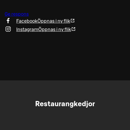
Ge respons
Facebook
Öppnas i ny flik
Instagram
Öppnas i ny flik
Restaurangkedjor