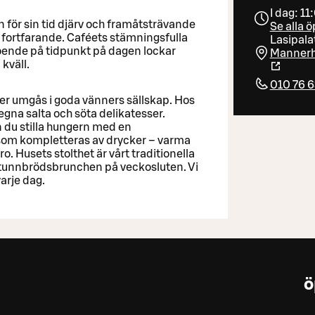
I dag: 11
 för sin tid djärv och framåtsträvande
Se alla 
et fortfarande. Caféets stämningsfulla
Lasipala
oende på tidpunkt på dagen lockar
Mannerhe
kväll.
010 76 
ler umgås i goda vänners sällskap. Hos
gna salta och söta delikatesser.
 du stilla hungern med en
som kompletteras av drycker – varma
o. Husets stolthet är vårt traditionella
i tunnbrödsbrunchen på veckosluten. Vi
arje dag.
ö