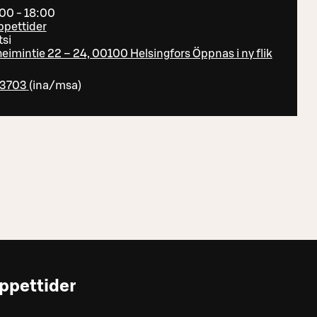
:00 - 18:00
öppettider
tsi
imintie 22 – 24, 00100 Helsingfors
Öppnas i ny flik
63703
(
ina/msa
)
ppettider