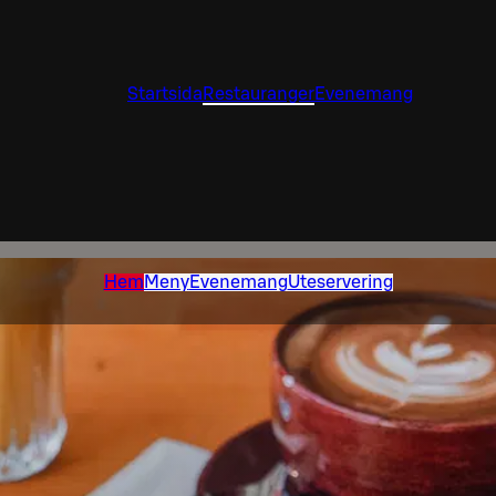
Startsida
Restauranger
Evenemang
Hem
Meny
Evenemang
Uteservering