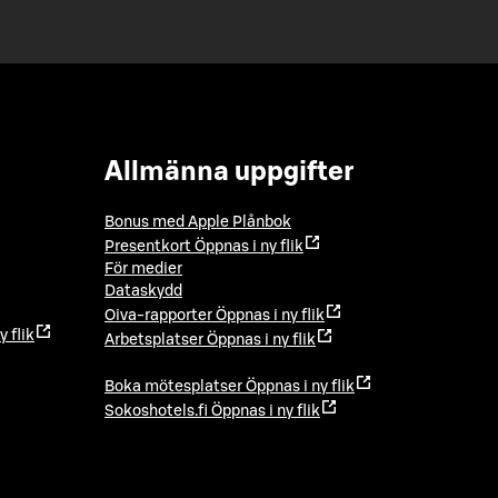
Allmänna uppgifter
Bonus med Apple Plånbok
Presentkort
Öppnas i ny flik
För medier
Dataskydd
Oiva-rapporter
Öppnas i ny flik
y flik
Arbetsplatser
Öppnas i ny flik
Boka mötesplatser
Öppnas i ny flik
Sokoshotels.fi
Öppnas i ny flik