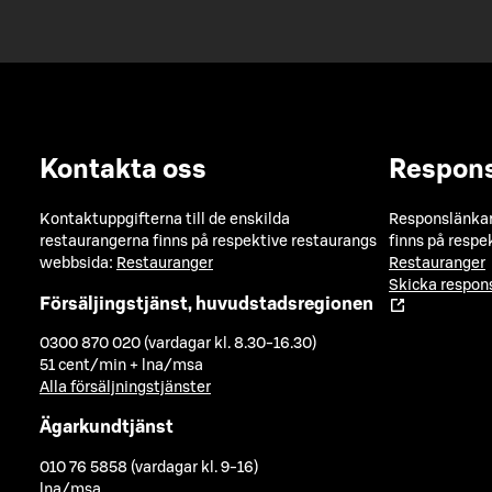
Kontakta oss
Respon
Kontaktuppgifterna till de enskilda
Responslänkarn
restaurangerna finns på respektive restaurangs
finns på respe
webbsida:
Restauranger
Restauranger
Skicka respo
Försäljingstjänst, huvudstadsregionen
0300 870 020 (vardagar kl. 8.30-16.30)
51 cent/min + lna/msa
Alla försäljningstjänster
Ägarkundtjänst
010 76 5858 (vardagar kl. 9-16)
lna/msa