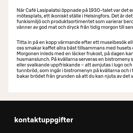
När Café Lasipalatsi öppnade på 1930-talet var det en
mötesplats, ett ikoniskt ställe i Helsingfors. Det är d
funkismiljö och produktsortimentet som varierar ber
vänner av god mat och dryck från tidig morgon till sen 
Titta in på en kopp värmande efter ett museibesök el
oss smakar kaffet allra bäst tillsammans med husets e
Morgonen inleds med en läcker frukost, på dagen kan
husmanslunch. På kvällarna serveras en bistromeny 
eller svalkande uppfriskande – att avnjutas i lugn och r
tunnbröd, som ingår i bistromenyn på kvällarna och 
bakar brödet från grunden så att du kan njuta av det v
kontaktuppgifter