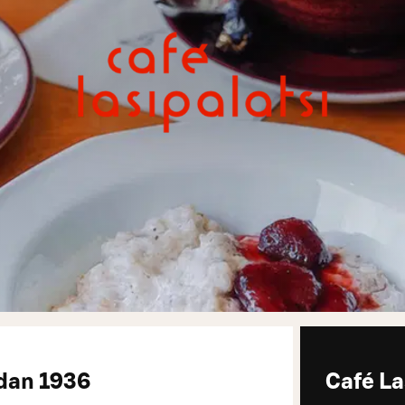
edan 1936
Café La