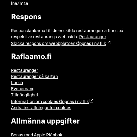
lna/msa
Respons
Responslänkarna till de enskilda restaurangerna finns på
respektive restaurangs webbsida:
Restauranger
Skicka respons om webbplatsen
Öppnas i ny flik
Raflaamo.fi
Restauranger
Restauranger på kartan
Lunch
Evenemang
Tillgänglighet
Information om cookies
Öppnas i ny flik
Ändra inställningar för cookies
Allmänna uppgifter
Bonus med Apple Plånbok