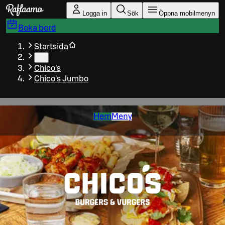
Gå till huvudinnehållet
Logga in
Sök
Öppna mobilmenyn
Boka bord
Startsida
…
Chico's
Chico's Jumbo
Hem
Meny