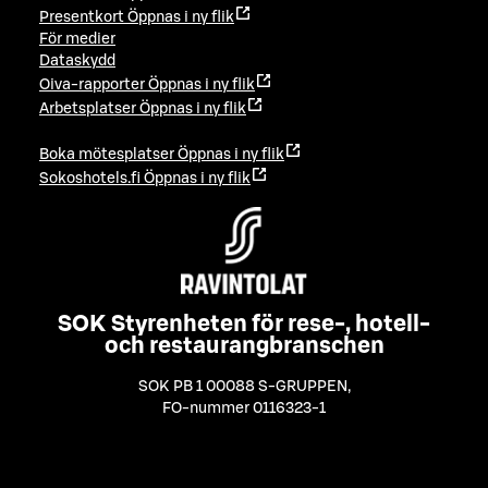
Presentkort
Öppnas i ny flik
För medier
Dataskydd
Oiva-rapporter
Öppnas i ny flik
Arbetsplatser
Öppnas i ny flik
Boka mötesplatser
Öppnas i ny flik
Sokoshotels.fi
Öppnas i ny flik
SOK Styrenheten för rese-, hotell-
och restaurangbranschen
SOK PB 1 00088 S-GRUPPEN
,
FO-nummer 0116323-1