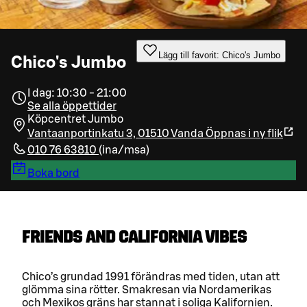
Lägg till favorit: Chico's Jumbo
Chico's Jumbo
I dag: 10:30 - 21:00
Se alla öppettider
Köpcentret Jumbo
Vantaanportinkatu 3, 01510 Vanda
Öppnas i ny flik
010 76 63810
(
ina/msa
)
Boka bord
FRIENDS AND CALIFORNIA VIBES
Chico’s grundad 1991 förändras med tiden, utan att
glömma sina rötter. Smakresan via Nordamerikas
och Mexikos gräns har stannat i soliga Kalifornien.