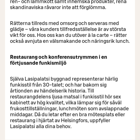
ren- och lammkött samt inhemska produkter, rena
skandinaviska råvaror inte att förglömma.
Rätterna tillreds med omsorg och serveras med
glädje – våra kunders tillfredsställelse är av största
vikt för oss. Hos oss kan du utöver à la carte – rätter
också avnjuta en välsmakande och näringsrik lunch.
Restaurang och konferensutrymmen i en
förtjusande funkismiljö
Själva Lasipalatsi byggnad representerar härlig
funkisstil från 30-talet; och har bakom sig
årtionden av händelserik historia. Till
restaurangdelens ljusa matsal i funkisstil hör sex
kabinett av hög kvalitet, vilka lämpar sig för såväl
frukosttillställningar, lunchmöten som avslappnade
middagar. Då du letar efter en bra mötesplats eller
restaurang i hjärtat av Helsingfors, uppfyller
Lasipalatsi alla dina behov.