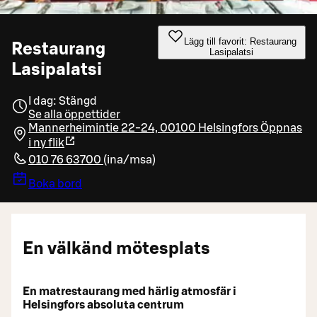
Lägg till favorit: Restaurang
Restaurang
Lasipalatsi
Lasipalatsi
I dag: Stängd
Se alla öppettider
Mannerheimintie 22-24, 00100 Helsingfors
Öppnas
i ny flik
010 76 63700
(
ina/msa
)
Boka bord
En välkänd mötesplats
En matrestaurang med härlig atmosfär i
Helsingfors absoluta centrum