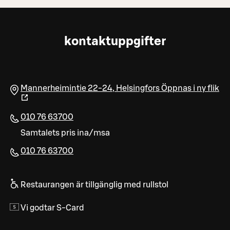
kontaktuppgifter
Mannerheimintie 22-24
,
Helsingfors
Öppnas i ny flik
010 76 63700
Samtalets pris ina/msa
010 76 63700​
Restaurangen är tillgänglig med rullstol
Vi godtar S-Card