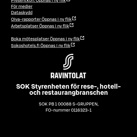
Presentkort
Öppnas i ny flik
För medier
Dataskydd
Oiva-rapporter
Öppnas i ny flik
Arbetsplatser
Öppnas i ny flik
Boka mötesplatser
Öppnas i ny flik
Sokoshotels.fi
Öppnas i ny flik
SOK Styrenheten för rese-, hotell-
och restaurangbranschen
SOK PB 1 00088 S-GRUPPEN
,
FO-nummer 0116323-1