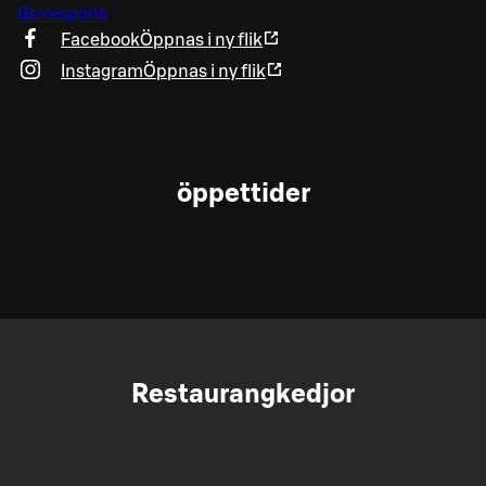
Ge respons
Facebook
Öppnas i ny flik
Instagram
Öppnas i ny flik
öppettider
Restaurangkedjor