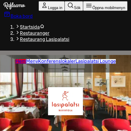
Gå till huvudinnehållet
Logga in
Sök
Öppna mobilmenyn
Boka bord
Startsida
Restauranger
Restaurang Lasipalatsi
Hem
Meny
Konferenslokaler
Lasipalatsi Lounge