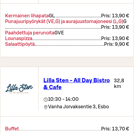
Kermainen lihapata
G
L
Pris:
13,90 €
Punajuuripyörykät (VE,G) ja aurajuustomajoneesi (L,G)
G
Pris:
13,90 €
Paahdettuja perunoita
G
VE
Lounaspizza
Pris:
13,90 €
Salaattipöytä
Pris:
9,90 €
Lilla Sten - All Day Bistro
32,8
km
& Cafe
10:30 - 14:00
Vanha Jorvaksentie 3,
Esbo
Buffet
Pris:
13,70 €