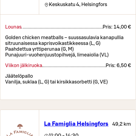
Keskuskatu 4,
Helsingfors
Lounas
Pris:
14,00 €
Golden chicken meatballs – suussasulavia kanapullia
sitruunaisessa kaprisvoikastikkeessa (L, G)
Paahdettua yrttiperunaa (G, M)
Punajuuri-vuohenjuustopihvejä, limeaiolia (VL)
Viikon jälkiruoka
Pris:
6,50 €
Jäätelöpallo
Vanilja, suklaa (L, G) tai kirsikkasorbetti (G, VE)
La Famiglia Helsingfors
49,2 km
11:00 - 14:30