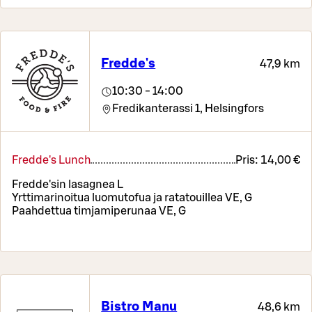
Fredde's
47,9 km
10:30 - 14:00
Fredikanterassi 1,
Helsingfors
Fredde's Lunch
Pris:
14,00 €
Fredde'sin lasagnea L
Yrttimarinoitua luomutofua ja ratatouillea VE, G
Paahdettua timjamiperunaa VE, G
Bistro Manu
48,6 km