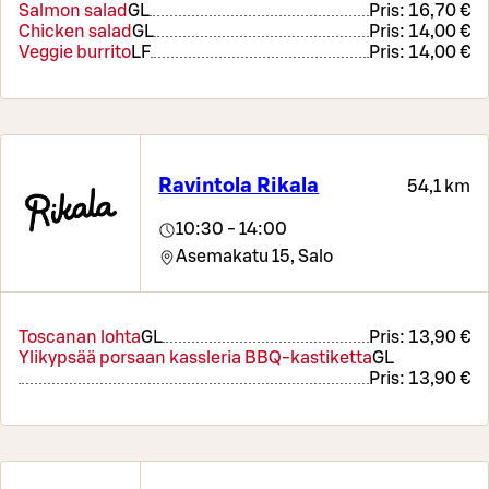
Salmon salad
G
L
Pris:
16,70 €
Chicken salad
G
L
Pris:
14,00 €
Veggie burrito
LF
Pris:
14,00 €
Ravintola Rikala
54,1 km
10:30 - 14:00
Asemakatu 15,
Salo
Toscanan lohta
G
L
Pris:
13,90 €
Ylikypsää porsaan kassleria BBQ-kastiketta
G
L
Pris:
13,90 €