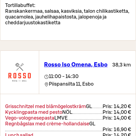
Tortillabuffet:
Ranskankermaa, salsaa, kasviksia, talon chilikastiketta,
quacamolea, jauhelihapaistosta, jalopenoja ja
cheddarjuustokastiketta
Rosso Iso Omena, Esbo
38,3 km
11:00 - 14:30
Piispansilta 11,
Esbo
Grisschnitzel med blåmögelostkräm
G
L
Pris:
14,20 €
Kycklingpasta med pesto
NÖ
L
Pris:
14,00 €
Vego-volognesepasta
L
M
VE
Pris:
14,00 €
Regnbågslax med crème-hollandaise
G
L
Pris:
16,90 €
Lunch sallad
Pris:
14,20 €