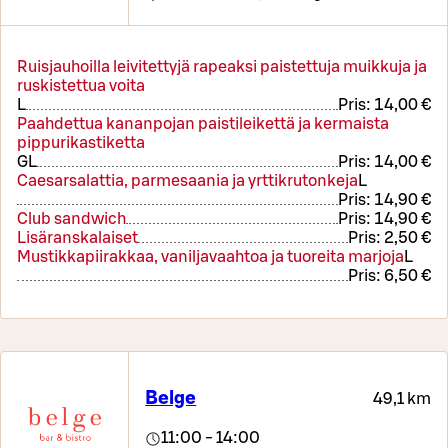
Ruisjauhoilla leivitettyjä rapeaksi paistettuja muikkuja ja
ruskistettua voita
L
Pris:
14,00 €
Paahdettua kananpojan paistileikettä ja kermaista
pippurikastiketta
G
L
Pris:
14,00 €
Caesarsalattia, parmesaania ja yrttikrutonkeja
L
Pris:
14,90 €
Club sandwich
Pris:
14,90 €
Lisäranskalaiset
Pris:
2,50 €
Mustikkapiirakkaa, vaniljavaahtoa ja tuoreita marjoja
L
Pris:
6,50 €
Belge
49,1 km
11:00 - 14:00