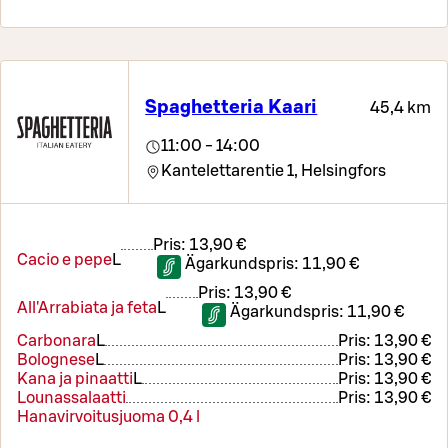
Spaghetteria Kaari
45,4 km
11:00 - 14:00
Kantelettarentie 1,
Helsingfors
Pris:
13,90 €
Cacio e pepe
L
Ägarkundspris:
11,90 €
Pris:
13,90 €
All'Arrabiata ja feta
L
Ägarkundspris:
11,90 €
Carbonara
L
Pris:
13,90 €
Bolognese
L
Pris:
13,90 €
Kana ja pinaatti
L
Pris:
13,90 €
Lounassalaatti
Pris:
13,90 €
Hanavirvoitusjuoma 0,4 l