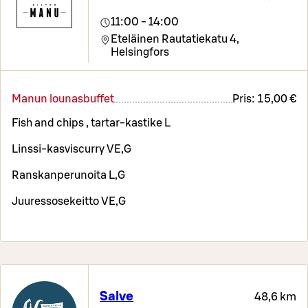
11:00 - 14:00
Eteläinen Rautatiekatu 4,
Helsingfors
Manun lounasbuffet
Pris:
15,00 €
Fish and chips , tartar-kastike L
Linssi-kasviscurry VE,G
Ranskanperunoita L,G
Juuressosekeitto VE,G
Salve
48,6 km