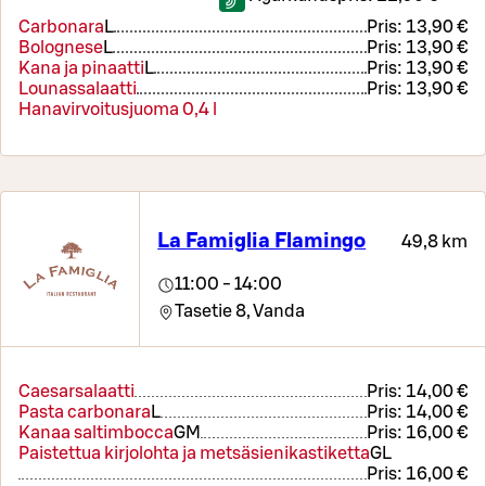
Carbonara
L
Pris:
13,90 €
Bolognese
L
Pris:
13,90 €
Kana ja pinaatti
L
Pris:
13,90 €
Lounassalaatti
Pris:
13,90 €
Hanavirvoitusjuoma 0,4 l
La Famiglia Flamingo
49,8 km
11:00 - 14:00
Tasetie 8,
Vanda
Caesarsalaatti
Pris:
14,00 €
Pasta carbonara
L
Pris:
14,00 €
Kanaa saltimbocca
G
M
Pris:
16,00 €
Paistettua kirjolohta ja metsäsienikastiketta
G
L
Pris:
16,00 €