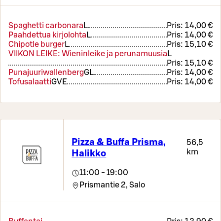
Spaghetti carbonara
L
Pris:
14,00 €
Paahdettua kirjolohta
L
Pris:
14,00 €
Chipotle burger
L
Pris:
15,10 €
VIIKON LEIKE: Wieninleike ja perunamuusia
L
Pris:
15,10 €
Punajuuriwallenberg
G
L
Pris:
14,00 €
Tofusalaatti
G
VE
Pris:
14,00 €
Pizza & Buffa Prisma,
56,5
km
Halikko
11:00 - 19:00
Prismantie 2,
Salo