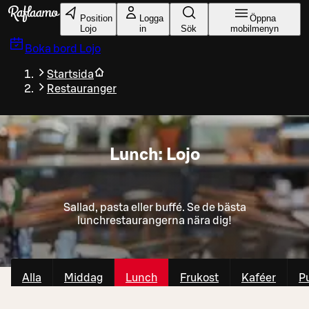
Gå till huvudinnehållet
Position
Logga
Öppna
Lojo
in
Sök
mobilmenyn
Boka bord
Lojo
Startsida
Restauranger
Lunch: Lojo
Sallad, pasta eller buffé. Se de bästa
lunchrestaurangerna nära dig!
Alla
Middag
Lunch
Frukost
Kaféer
P