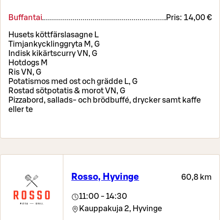
Buffantai
Pris:
14,00 €
Husets köttfärslasagne L
Timjankycklinggryta M, G
Indisk kikärtscurry VN, G
Hotdogs M
Ris VN, G
Potatismos med ost och grädde L, G
Rostad sötpotatis & morot VN, G
Pizzabord, sallads- och brödbuffé, drycker samt kaffe
eller te
Rosso, Hyvinge
60,8 km
11:00 - 14:30
Kauppakuja 2,
Hyvinge