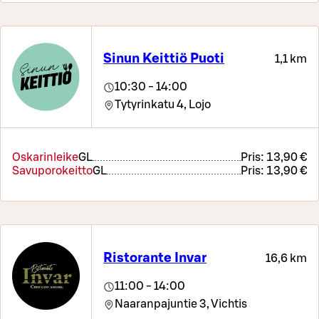
Sinun Keittiö Puoti
1,1 km
10:30 - 14:00
Tytyrinkatu 4,
Lojo
Oskarinleike
G
L
Pris:
13,90 €
Savuporokeitto
G
L
Pris:
13,90 €
Ristorante Invar
16,6 km
11:00 - 14:00
Naaranpajuntie 3,
Vichtis