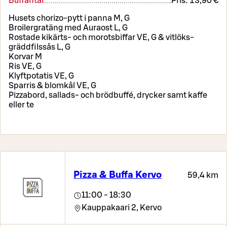
Buffantai
Pris:
13,90 €
Husets chorizo-pytt i panna M, G
Broilergratäng med Auraost L, G
Rostade kikärts- och morotsbiffar VE, G & vitlöks-
gräddfilssås L, G
Korvar M
Ris VE, G
Klyftpotatis VE, G
Sparris & blomkål VE, G
Pizzabord, sallads- och brödbuffé, drycker samt kaffe
eller te
Pizza & Buffa Kervo
59,4 km
11:00 - 18:30
Kauppakaari 2,
Kervo