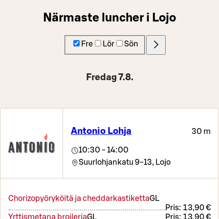
Närmaste luncher i Lojo
Fre
Lör
Sön
Fredag 7.8.
Antonio Lohja
30 m
10:30 - 14:00
Suurlohjankatu 9-13,
Lojo
Chorizopyöryköitä ja cheddarkastiketta
G
L
Pris:
13,90 €
Yrttismetana broileria
G
L
Pris:
13,90 €