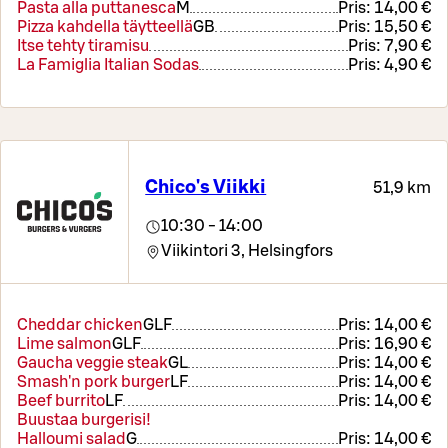
Pasta alla puttanesca
M
Pris:
14,00 €
Pizza kahdella täytteellä
GB
Pris:
15,50 €
Itse tehty tiramisu
Pris:
7,90 €
La Famiglia Italian Sodas
Pris:
4,90 €
Chico's Viikki
51,9 km
10:30 - 14:00
Viikintori 3,
Helsingfors
Cheddar chicken
G
LF
Pris:
14,00 €
Lime salmon
G
LF
Pris:
16,90 €
Gaucha veggie steak
G
L
Pris:
14,00 €
Smash'n pork burger
LF
Pris:
14,00 €
Beef burrito
LF
Pris:
14,00 €
Buustaa burgerisi!
Halloumi salad
G
Pris:
14,00 €