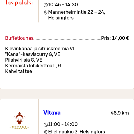
10:45 - 14:30
Mannerheimintie 22 – 24,
Helsingfors
Buffetlounas
Pris:
14,00 €
Kievinkanaa ja sitruskreemiä VL
"Kana"-kasviscurry G, VE
Pilahviriisiä G, VE
Kermaista lohikeittoa L, G
Kahvi tai tee
Vltava
48,9 km
11:00 - 14:00
Elielinaukio 2,
Helsingfors