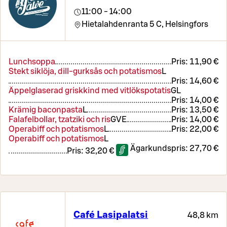
11:00 - 14:00
Hietalahdenranta 5 C,
Helsingfors
Lunchsoppa
Pris:
11,90 €
Stekt siklöja, dill-gurksås och potatismos
L
Pris:
14,60 €
Äppelglaserad griskkind med vitlökspotatis
G
L
Pris:
14,00 €
Krämig baconpasta
L
Pris:
13,50 €
Falafelbollar, tzatziki och ris
G
VE
Pris:
14,00 €
Operabiff och potatismos
L
Pris:
22,00 €
Operabiff och potatismos
L
Ägarkundspris:
27,70 €
Pris:
32,20 €
Café Lasipalatsi
48,8 km