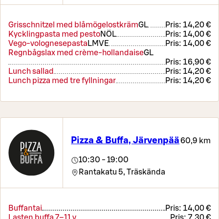
Grisschnitzel med blåmögelostkräm
G
L
Pris:
14,20 €
Kycklingpasta med pesto
NÖ
L
Pris:
14,00 €
Vego-volognesepasta
L
M
VE
Pris:
14,00 €
Regnbågslax med crème-hollandaise
G
L
Pris:
16,90 €
Lunch sallad
Pris:
14,20 €
Lunch pizza med tre fyllningar
Pris:
14,20 €
Pizza & Buffa, Järvenpää
60,9 km
10:30 - 19:00
Rantakatu 5,
Träskända
Buffantai
Pris:
14,00 €
Lasten buffa 7–11 v
Pris:
7,30 €