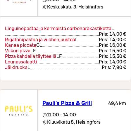
Keskuskatu 3,
Helsingfors
Linguinepastaa ja kermaista carbonarakastiketta
L
Pris:
14,00 €
Rigatonipastaa ja vuohenjuustoa
L
Pris:
14,00 €
Kanaa piccata
G
L
Pris:
16,00 €
Viikon pizza
LF
Pris:
15,50 €
Pizza kahdella täytteellä
LF
Pris:
15,50 €
Lounassalaatti
Pris:
14,00 €
Jälkiruoka
L
Pris:
7,90 €
Pauli's Pizza & Grill
49,4 km
11:00 - 14:00
Kluuvikatu 8,
Helsingfors