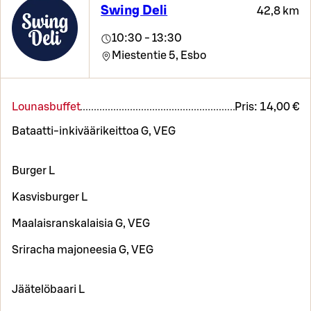
Swing Deli
42,8 km
10:30 - 13:30
Miestentie 5,
Esbo
Lounasbuffet
Pris:
14,00 €
Bataatti-inkiväärikeittoa G, VEG
Burger L
Kasvisburger L
Maalaisranskalaisia G, VEG
Sriracha majoneesia G, VEG
Jäätelöbaari L