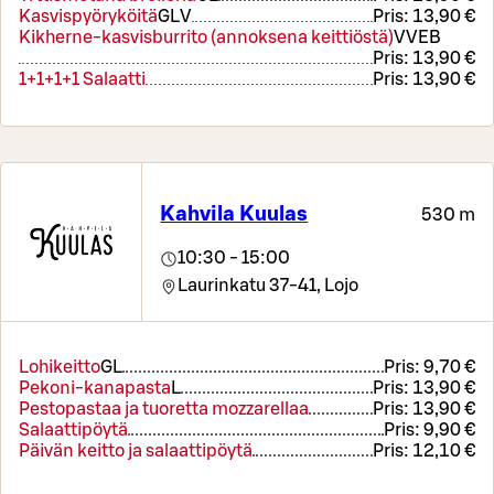
Kasvispyöryköitä
G
L
V
Pris:
13,90 €
Kikherne-kasvisburrito (annoksena keittiöstä)
V
VEB
Pris:
13,90 €
1+1+1+1 Salaatti
Pris:
13,90 €
Kahvila Kuulas
530 m
10:30 - 15:00
Laurinkatu 37-41,
Lojo
Lohikeitto
G
L
Pris:
9,70 €
Pekoni-kanapasta
L
Pris:
13,90 €
Pestopastaa ja tuoretta mozzarellaa
Pris:
13,90 €
Salaattipöytä
Pris:
9,90 €
Päivän keitto ja salaattipöytä
Pris:
12,10 €