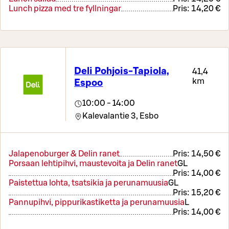
Lunch pizza med tre fyllningar
Pris:
14,20 €
Deli Pohjois-Tapiola,
41,4
km
Espoo
10:00 - 14:00
Kalevalantie 3,
Esbo
Jalapenoburger & Delin ranet
Pris:
14,50 €
Porsaan lehtipihvi, maustevoita ja Delin ranet
G
L
Pris:
14,00 €
Paistettua lohta, tsatsikia ja perunamuusia
G
L
Pris:
15,20 €
Pannupihvi, pippurikastiketta ja perunamuusia
L
Pris:
14,00 €