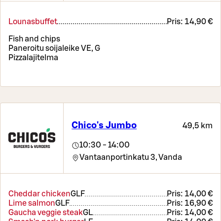
Lounasbuffet
Pris:
14,90 €
Fish and chips
Paneroitu soijaleike VE, G
Pizzalajitelma
Chico's Jumbo
49,5 km
10:30 - 14:00
Vantaanportinkatu 3,
Vanda
Cheddar chicken
G
LF
Pris:
14,00 €
Lime salmon
G
LF
Pris:
16,90 €
Gaucha veggie steak
G
L
Pris:
14,00 €