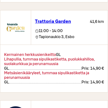
Trattoria Garden
41,6 km
11:00 - 14:00
Tapionaukio 3,
Esbo
Kermainen herkkusienikeitto
G
L
Lihapullia, tummaa sipulikastiketta, puolukkahilloa,
suolakurkkua ja perunamuusia
G
L
Pris:
14,90 €
Metsäsienikääryleet, tummaa sipulikastiketta ja
perunamuusia
G
L
Pris:
14,90 €