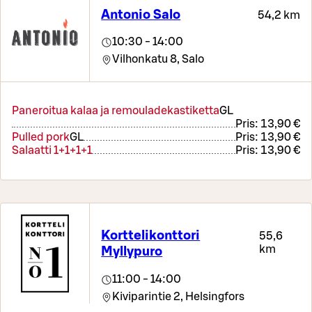
Antonio Salo
54,2 km
10:30 - 14:00
Vilhonkatu 8,
Salo
Paneroitua kalaa ja remouladekastiketta
G
L
Pris:
13,90 €
Pulled pork
G
L
Pris:
13,90 €
Salaatti 1+1+1+1
Pris:
13,90 €
Korttelikonttori
55,6
km
Myllypuro
11:00 - 14:00
Kiviparintie 2,
Helsingfors