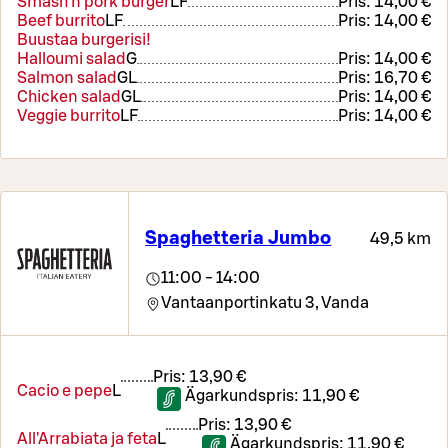
Smash'n pork burger
LF
Pris:
14,00 €
Beef burrito
LF
Pris:
14,00 €
Buustaa burgerisi!
Halloumi salad
G
Pris:
14,00 €
Salmon salad
G
L
Pris:
16,70 €
Chicken salad
G
L
Pris:
14,00 €
Veggie burrito
LF
Pris:
14,00 €
Spaghetteria Jumbo
49,5 km
11:00 - 14:00
Vantaanportinkatu 3,
Vanda
Pris:
13,90 €
Cacio e pepe
L
Ägarkundspris:
11,90 €
Pris:
13,90 €
All'Arrabiata ja feta
L
Ägarkundspris:
11,90 €