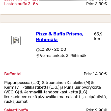
Lasten buffa 3–6 v
Pris:
3,30 €
Pizza & Buffa Prisma,
65,9
km
Riihimäki
10:30 - 20:00
Voimalankatu 2,
Riihimäki
Buffantai
Pris:
14,00 €
Pippuripossua (L, G), Sitruunainen Kalaleike (M) &
Kermaviili-tillikastiketta (L, G,) ja Punajuuripyöryköitä
(VEG, G) & Kermaviili-tandoorikastiketta (L,G)
lisukkeineen sekä pizzavalikoima, salaatti- ja leipäpöytä,
ruokajuomat.
Salaattibuffa
Pris:
9,90 €