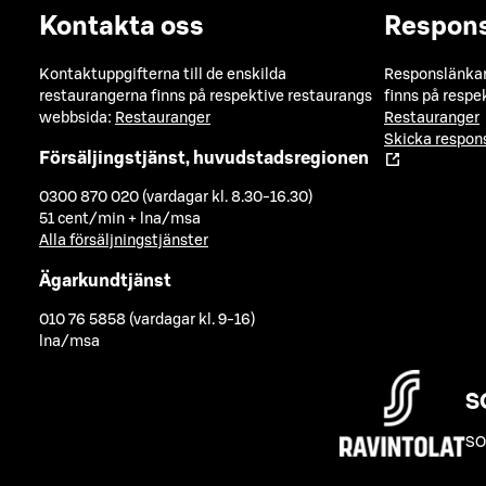
Kontakta oss
Respon
Kontaktuppgifterna till de enskilda
Responslänkarn
restaurangerna finns på respektive restaurangs
finns på respe
webbsida:
Restauranger
Restauranger
Skicka respo
Försäljingstjänst, huvudstadsregionen
0300 870 020 (vardagar kl. 8.30-16.30)
51 cent/min + lna/msa
Alla försäljningstjänster
Ägarkundtjänst
010 76 5858 (vardagar kl. 9-16)
lna/msa
S
SO