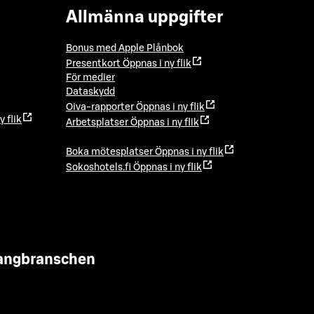
Allmänna uppgifter
Bonus med Apple Plånbok
Presentkort
Öppnas i ny flik
För medier
Dataskydd
Oiva-rapporter
Öppnas i ny flik
y flik
Arbetsplatser
Öppnas i ny flik
Boka mötesplatser
Öppnas i ny flik
Sokoshotels.fi
Öppnas i ny flik
urangbranschen