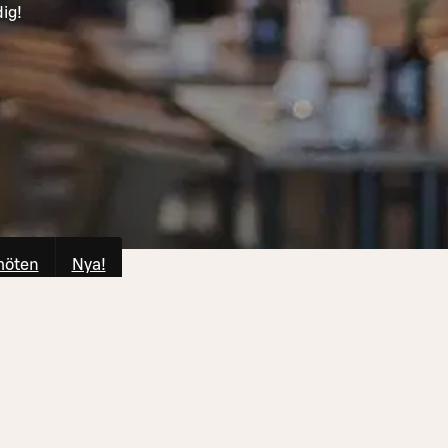
ig!
möten
Nya!