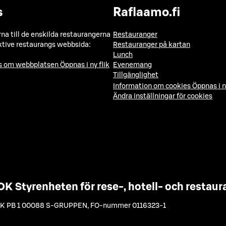
s
Raflaamo.fi
a till de enskilda restaurangerna
Restauranger
ktive restaurangs webbsida:
Restauranger på kartan
Lunch
ns om webbplatsen
Öppnas i ny flik
Evenemang
Tillgänglighet
Information om cookies
Öppnas i n
Ändra inställningar för cookies
OK Styrenheten för rese-, hotell- och resta
K PB 1 00088 S-GRUPPEN
,
FO-nummer 0116323-1