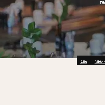
Fä
Alla
Midd