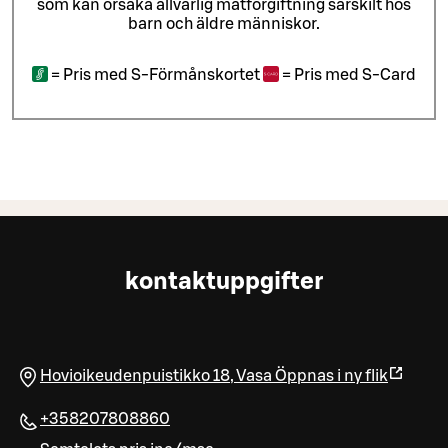
som kan orsaka allvarlig matförgiftning särskilt hos
barn och äldre människor.
=
Pris med S-Förmånskortet
=
Pris med S-Card
kontaktuppgifter
Hovioikeudenpuistikko 18
,
Vasa
Öppnas i ny flik
+358207808860