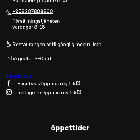
Samtalets pris ina/msa
+358207808860
Försäljningstjänsten
vardagar 8-16
Restaurangen är tillgänglig med rullstol
Vi godtar S-Card
Ge respons
Facebook
Öppnas i ny flik
Instagram
Öppnas i ny flik
öppettider