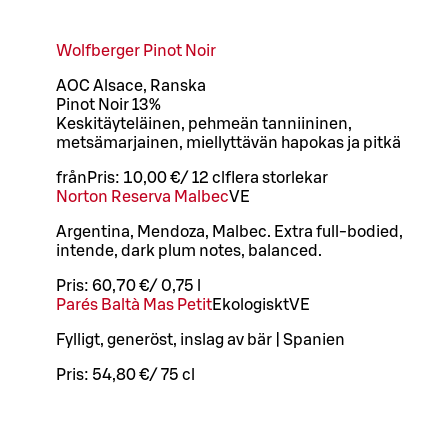
Wolfberger Pinot Noir
AOC Alsace, Ranska
Pinot Noir 13%
Keskitäyteläinen, pehmeän tanniininen,
metsämarjainen, miellyttävän hapokas ja pitkä
från
Pris:
10,00 €
/
12 cl
flera storlekar
Norton Reserva Malbec
VE
Argentina, Mendoza, Malbec. Extra full-bodied,
intende, dark plum notes, balanced.
Pris:
60,70 €
/
0,75 l
Parés Baltà Mas Petit
Ekologiskt
VE
Fylligt, generöst, inslag av bär | Spanien
Pris:
54,80 €
/
75 cl