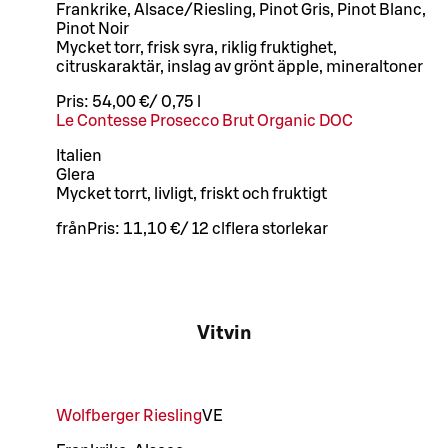
Frankrike, Alsace/Riesling, Pinot Gris, Pinot Blanc,
Pinot Noir
Mycket torr, frisk syra, riklig fruktighet,
citruskaraktär, inslag av grönt äpple, mineraltoner
Pris:
54,00 €
/
0,75 l
Le Contesse Prosecco Brut Organic DOC
Italien
Glera
Mycket torrt, livligt, friskt och fruktigt
från
Pris:
11,10 €
/
12 cl
flera storlekar
Vitvin
Wolfberger Riesling
VE