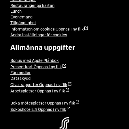
Restauranger på kartan
Lunch
Evenemang
Tillgänglighet
Information om cookies
Öppnas i ny flik
Ändra inställningar för cookies
Allmänna uppgifter
Bonus med Apple Plånbok
Presentkort
Öppnas i ny flik
För medier
Dataskydd
Oiva-rapporter
Öppnas i ny flik
Arbetsplatser
Öppnas i ny flik
Boka mötesplatser
Öppnas i ny flik
Sokoshotels.fi
Öppnas i ny flik