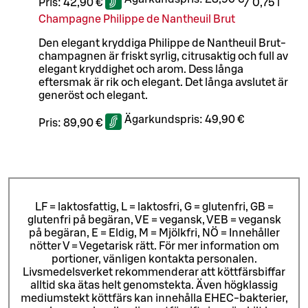
Pris:
42,90 €
/
0,75 l
Champagne Philippe de Nantheuil Brut
Den elegant kryddiga Philippe de Nantheuil Brut-
champagnen är friskt syrlig, citrusaktig och full av
elegant kryddighet och arom. Dess långa
eftersmak är rik och elegant. Det långa avslutet är
generöst och elegant.
Ägarkundspris:
49,90 €
Pris:
89,90 €
LF = laktosfattig, L = laktosfri, G = glutenfri, GB =
glutenfri på begäran, VE = vegansk, VEB = vegansk
på begäran, E = Eldig, M = Mjölkfri, NÖ = Innehåller
nötter V = Vegetarisk rätt. För mer information om
portioner, vänligen kontakta personalen.
Livsmedelsverket rekommenderar att köttfärsbiffar
alltid ska ätas helt genomstekta. Även högklassig
mediumstekt köttfärs kan innehålla EHEC-bakterier,