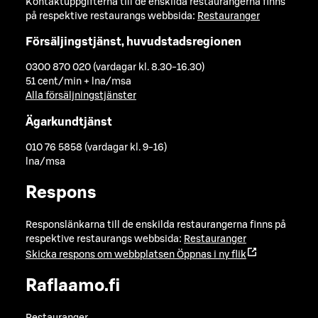
Kontaktuppgifterna till de enskilda restaurangerna finns
på respektive restaurangs webbsida:
Restauranger
Försäljingstjänst, huvudstadsregionen
0300 870 020 (vardagar kl. 8.30-16.30)
51 cent/min + lna/msa
Alla försäljningstjänster
Ägarkundtjänst
010 76 5858 (vardagar kl. 9-16)
lna/msa
Respons
Responslänkarna till de enskilda restaurangerna finns på
respektive restaurangs webbsida:
Restauranger
Skicka respons om webbplatsen
Öppnas i ny flik
Raflaamo.fi
Restauranger