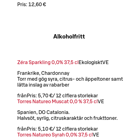
Pris:
12,60 €
Alkoholfritt
Zéra Sparkling 0,0% 37,5 cl
Ekologiskt
VE
Frankrike, Chardonnay
Torr med gög syra, citrus- och äppeltoner samt
lätta inslag av rabarber
från
Pris:
5,70 €
/
12 cl
flera storlekar
Torres Natureo Muscat 0,0 % 37,5 cl
VE
Spanien, DO Catalonia.
Halvsöt, syrlig, citruskaraktär och frukttoner.
från
Pris:
5,10 €
/
12 cl
flera storlekar
Torres Natureo Syrah 0,0% 37,5 cl
VE