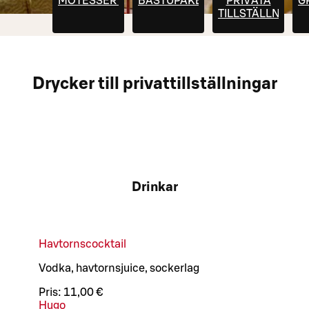
MÖTESSERVERING
BASTUPAKET
PRIVATA
G
TILLSTÄLLNINGA
Drycker till privattillställningar
Drinkar
Havtornscocktail
Vodka, havtornsjuice, sockerlag
Pris:
11,00 €
Hugo