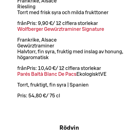
Frankrike, Alsace
Riesling
Torrt med frisk syra och milda frukttoner
från
Pris:
9,90 €
/
12 cl
flera storlekar
Wolfberger Gewürztraminer Signature
Frankrike, Alsace
Gewürztraminer
Halvtorr, fin syra, fruktig med inslag av honung,
högaromatisk
från
Pris:
10,40 €
/
12 cl
flera storlekar
Parés Baltà Blanc De Pacs
Ekologiskt
VE
Torrt, fruktigt, fin syra | Spanien
Pris:
54,80 €
/
75 cl
Rödvin