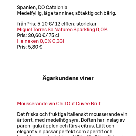
Spanien, DO Catalonia.
Medelfyllig, låga tanniner, sötaktig och bärig.
från
Pris:
5,10 €
/
12 cl
flera storlekar
Miguel Torres Sa Natureo Sparkling 0,0%
Pris:
30,60 €
/
75 cl
Heineken 0,0% 0,33l
Pris:
5,80 €
Ägarkundens viner
Mousserande vin Chill Out Cuvée Brut
Det friska och fruktiga italienskt mousserande vin
är torrt, med medelhög syra. Doften har inslag av
päron, gula äpplen och färsk citrus. Lätt och
elegant vin passar perfekt som aperitif och