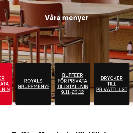
Våra menyer
BUFFÉER
ER
DRYCKER
ROYALS
FÖR PRIVATA
VATA
TILL
GRUPPMENYER
TILLSTÄLLNINGAR
LLNINGAR
PRIVATTILLSTÄ
9.11-23.12