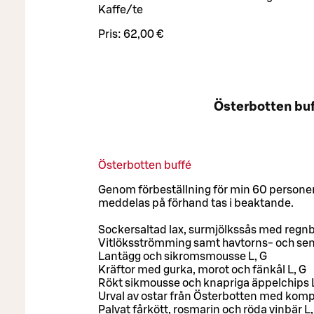
Kaffe/te
Pris:
62,00 €
Österbotten buf
Österbotten buffé
Genom förbeställning för min 60 personer
meddelas på förhand tas i beaktande.
Sockersaltad lax, surmjölkssås med regn
Vitlöksströmming samt havtorns- och se
Lantägg och sikromsmousse L, G
Kräftor med gurka, morot och fänkål L, G
Rökt sikmousse och knapriga äppelchips L
Urval av ostar från Österbotten med komp
Palvat fårkött, rosmarin och röda vinbär L