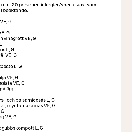
 min. 20 personer. Allergier/specialkost som
 i beaktande.
 VE, G
VE, G
 vinägrett VE, G
L
is L, G
ål VE, G
pesto L, G
olja VE, G
olata VE, G
 pålägg
rs- och balsamicosås L, G
far, myntamajonnäs VE, G
 G
ng VE, G
rdgubbskompott L, G