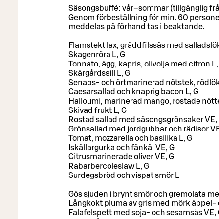
Säsongsbuffé: vår–sommar (tillgänglig från 
Genom förbeställning för min. 60 persone
meddelas på förhand tas i beaktande.
Flamstekt lax, gräddfilssås med salladslö
Skagenröra L, G
Tonnato, ägg, kapris, olivolja med citron L
Skärgårdssill L, G
Senaps- och örtmarinerad nötstek, rödlö
Caesarsallad och knaprig bacon L, G
Halloumi, marinerad mango, rostade nötte
Skivad frukt L, G
Rostad sallad med säsongsgrönsaker VE,
Grönsallad med jordgubbar och rädisor V
Tomat, mozzarella och basilika L, G
Iskällargurka och fänkål VE, G
Citrusmarinerade oliver VE, G
Rabarbercoleslaw L, G
Surdegsbröd och vispat smör L
Gös sjuden i brynt smör och gremolata med
Långkokt pluma av gris med mörk äppel- 
Falafelspett med soja- och sesamsås VE,