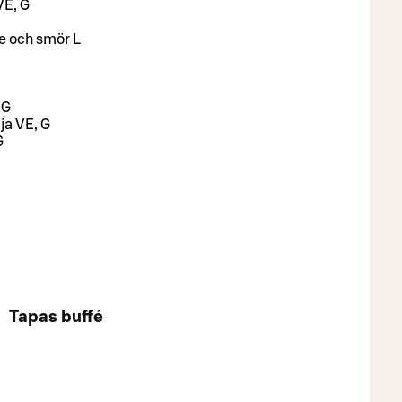
VE, G
e och smör L
 G
ja VE, G
G
Tapas buffé