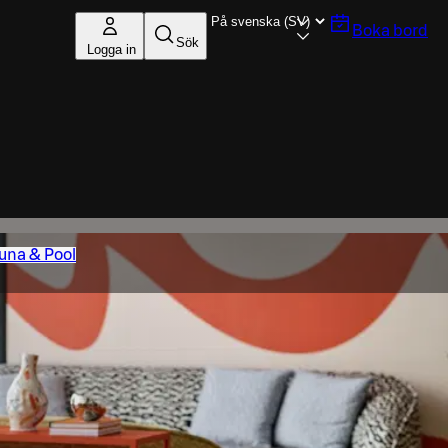
Boka bord
Sök
Logga in
una & Pool