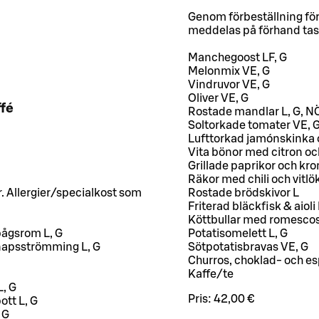
Genom förbeställning för
meddelas på förhand tas
Manchegoost LF, G
Melonmix VE, G
Vindruvor VE, G
Oliver VE, G
fé
Rostade mandlar L, G, N
Soltorkade tomater VE, 
Lufttorkad jamónskinka o
Vita bönor med citron oc
Grillade paprikor och kr
Räkor med chili och vitlök
. Allergier/specialkost som
Rostade brödskivor L
Friterad bläckfisk & aioli
Köttbullar med romescos
bågsrom L, G
Potatisomelett L, G
napsströmming L, G
Sötpotatisbravas VE, G
Churros, choklad- och e
Kaffe/te
, G
Pris:
42,00 €
ott L, G
, G