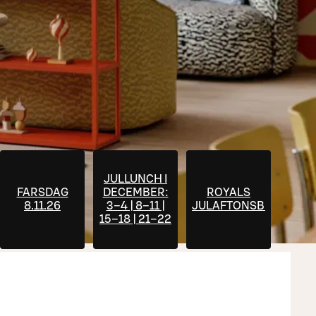
JULLUNCH I
FARSDAG
DECEMBER:
ROYALS
8.11.26
3–4 | 8–11 |
JULAFTONSBUFFÉ
LLNINGAR
15–18 | 21–22