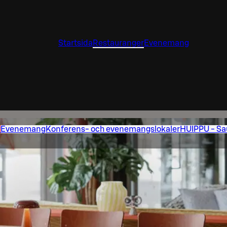
Startsida
Restauranger
Evenemang
y
Evenemang
Konferens- och evenemangslokaler
HUIPPU - Sa