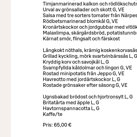
Timjanmarinerad kalkon och rödlökschutn
Urval av grönsallader och skott G, VE
Salsa med tre sorters tomater från Närpe
Rödbetsmarinerad blomkål G, VE
Kronärtskockor och jordgubbar med vitlök
Malaxlimpa, skärgårdsbröd, potatistunn
Kärnat smör, flingsalt och färskost
Långkokt nöthals, krämig koskenkorvaså
Grillad kyckling, mörk svartvinbärssås L, 
Kryddig korv och savojkål L, G
Svampfyllda kåldolmar och lingon G, VE
Rostad minipotatis från Jeppo G, VE
Havreotto med jordärtskockor L, G
Rostade grönsaker efter säsong G, VE
Ugnsbakad brödost och hjortronsylt L, G
Britatårta med äpple L, G
Havtornspannacotta L, G
Kaffe/te
Pris:
65,00 €