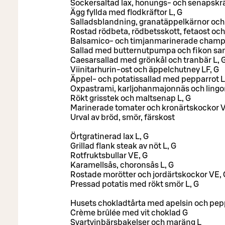
Sockersaltad lax, honungs- och senapskr
Ägg fyllda med flodkräftor L, G
Salladsblandning, granatäppelkärnor och 
Rostad rödbeta, rödbetsskott, fetaost oc
Balsamico- och timjanmarinerade champ
Sallad med butternutpumpa och fikon sam
Caesarsallad med grönkål och tranbär L, 
Viinitarhurin-ost och äppelchutney LF, G
Äppel- och potatissallad med pepparrot L
Oxpastrami, karljohanmajonnäs och lingo
Rökt grisstek och maltsenap L, G
Marinerade tomater och kronärtskockor 
Urval av bröd, smör, färskost
Örtgratinerad lax L, G
Grillad flank steak av nöt L, G
Rotfruktsbullar VE, G
Karamellsås, choronsås L, G
Rostade morötter och jordärtskockor VE, 
Pressad potatis med rökt smör L, G
Husets chokladtårta med apelsin och pep
Crème brûlée med vit choklad G
Svartvinbärsbakelser och maräng L