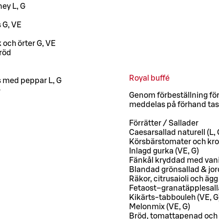
ey L, G
s G, VE
 och örter G, VE
bröd
Royal buffé
s med peppar L, G
G
Genom förbeställning för
meddelas på förhand tas
Förrätter / Sallader
Caesarsallad naturell (L, 
Körsbärstomater och kro
Inlagd gurka (VE, G)
Fänkål kryddad med vanil
Blandad grönsallad & jor
Räkor, citrusaioli och ägg 
Fetaost–granatäpplesalla
Kikärts-tabbouleh (VE, G
Melonmix (VE, G)
Bröd, tomattapenad och 