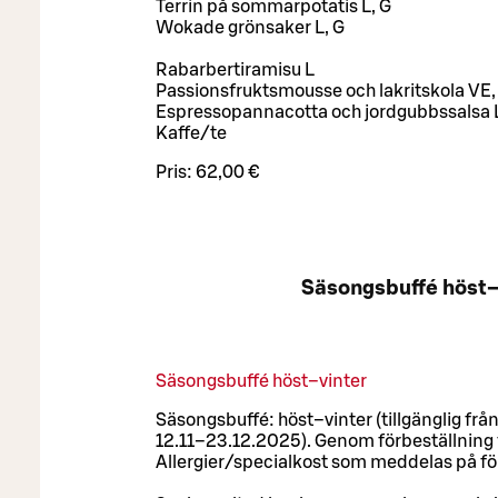
Terrin på sommarpotatis L, G
Wokade grönsaker L, G
Rabarbertiramisu L
Passionsfruktsmousse och lakritskola VE,
Espressopannacotta och jordgubbssalsa 
Kaffe/te
Pris:
62,00 €
Säsongsbuffé höst–
Säsongsbuffé höst–vinter
Säsongsbuffé: höst–vinter (tillgänglig från
12.11–23.12.2025). Genom förbeställning 
Allergier/specialkost som meddelas på fö