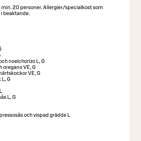
 min. 20 personer. Allergier/specialkost som
 i beaktande.
Ö
G
ch noelchorizo L, G
h oregano VE, G
onärtskockor VE, G
 L, G
 L
ås L, G
spressosås och vispad grädde L