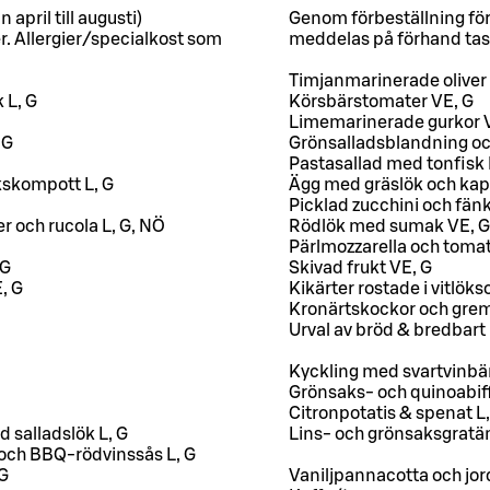
april till augusti)
Genom förbeställning för
r. Allergier/specialkost som
meddelas på förhand tas
Timjanmarinerade oliver
k L, G
Körsbärstomater VE, G
Limemarinerade gurkor 
, G
Grönsalladsblandning och
Pastasallad med tonfisk 
kskompott L, G
Ägg med gräslök och kapr
Picklad zucchini och fänk
r och rucola L, G, NÖ
Rödlök med sumak VE, G
Pärlmozzarella och tomat
 G
Skivad frukt VE, G
E, G
Kikärter rostade i vitlöks
Kronärtskockor och grem
Urval av bröd & bredbart
Kyckling med svartvinbä
Grönsaks- och quinoabif
Citronpotatis & spenat L,
 salladslök L, G
Lins- och grönsaksgratä
och BBQ-rödvinssås L, G
 G
Vaniljpannacotta och jo