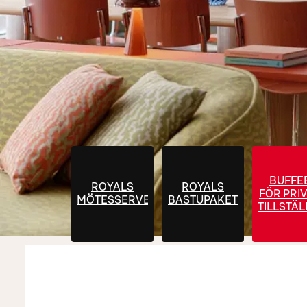
BUFFÉ
ROYALS
ROYALS
FÖR PRI
MÖTESSERVERING
BASTUPAKET
TILLSTÄ