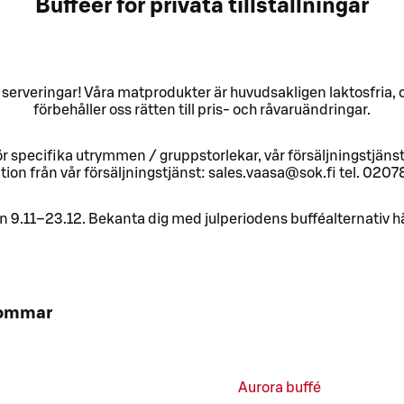
Bufféer för privata tillställningar
veringar! Våra matprodukter är huvudsakligen laktosfria, oc
förbehåller oss rätten till pris- och råvaruändringar.
r specifika utrymmen / gruppstorlekar, vår försäljningstjänst
tion från vår försäljningstjänst: sales.vaasa@sok.fi tel. 020
en 9.11–23.12. Bekanta dig med julperiodens bufféalternativ h
sommar
Aurora buffé