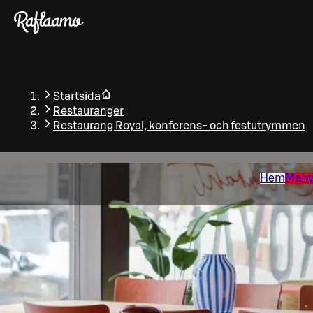
Gå till huvudinnehållet
Startsida
Restauranger
Restaurang Royal, konferens- och festutrymmen
Hem
Men