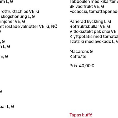
äm L, G
Tabbouleh med kikärter 
Skivad frukt VE, G
rotfruktschips VE, G
Focaccia, tomattapenad
h skogshonung L, G
injoner VE, G
Panerad kyckling L, G
t rostade valnötter VE, G, NÖ
Rotfruktsbullar VE, G
G
Vitlöksstekt pak choi VE,
Klyftpotatis med tomatol
, G
Tzatziki med avokado L, 
n L, G
Macarons G
VE, G
Kaffe/te
Pris:
40,00 €
G
par L, G
Tapas buffé