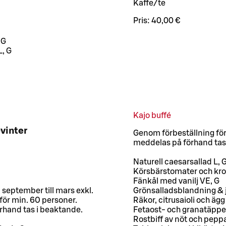
Kaffe/te
Pris:
40,00 €
 G
L, G
Kajo buffé
vinter
Genom förbeställning för
meddelas på förhand tas
Naturell caesarsallad L, 
Körsbärstomater och kro
Fänkål med vanilj VE, G
 september till mars exkl.
Grönsalladsblandning & 
för min. 60 personer.
Räkor, citrusaioli och ägg
rhand tas i beaktande.
Fetaost- och granatäppel
Rostbiff av nöt och pepp