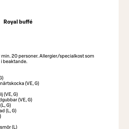
Royal buffé
 min. 20 personer. Allergier/specialkost som
 i beaktande.
G)
närtskocka (VE, G)
j (VE, G)
dgubbar (VE, G)
(L, G)
d (L, G)
)
smör (L)