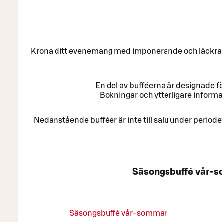
Krona ditt evenemang med imponerande och läckra ser
En del av bufféerna är designade fö
Bokningar och ytterligare informa
Nedanstående bufféer är inte till salu under period
Säsongsbuffé vår-
Säsongsbuffé vår-sommar