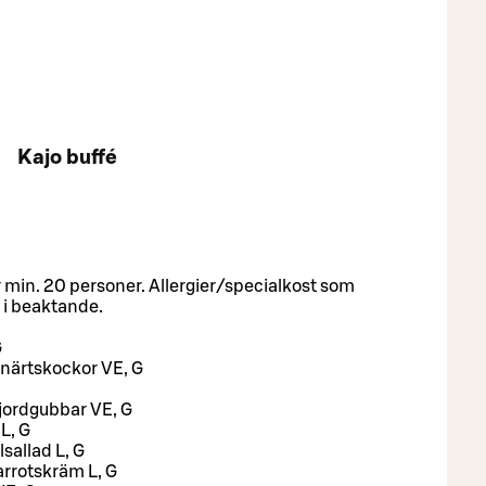
Kajo buffé
 min. 20 personer. Allergier/specialkost som
 i beaktande.
G
närtskockor VE, G
jordgubbar VE, G
 L, G
sallad L, G
arrotskräm L, G