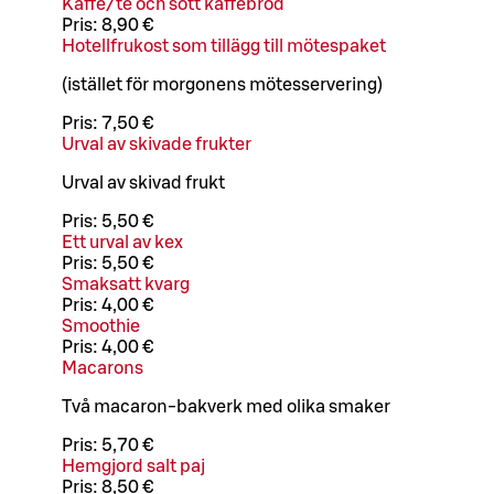
Kaffe/te och sött kaffebröd
Pris:
8,90 €
Hotellfrukost som tillägg till mötespaket
(istället för morgonens mötesservering)
Pris:
7,50 €
Urval av skivade frukter
Urval av skivad frukt
Pris:
5,50 €
Ett urval av kex
Pris:
5,50 €
Smaksatt kvarg
Pris:
4,00 €
Smoothie
Pris:
4,00 €
Macarons
Två macaron-bakverk med olika smaker
Pris:
5,70 €
Hemgjord salt paj
Pris:
8,50 €