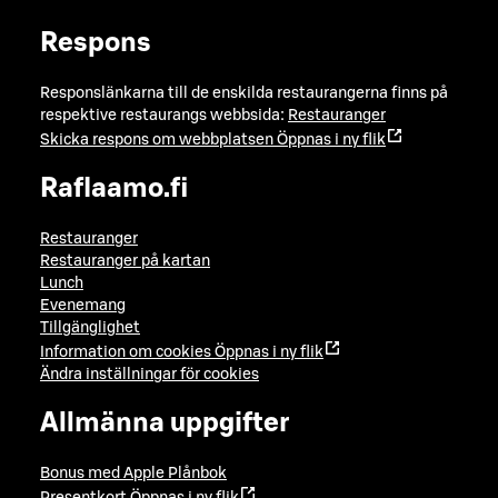
Respons
Responslänkarna till de enskilda restaurangerna finns på
respektive restaurangs webbsida:
Restauranger
Skicka respons om webbplatsen
Öppnas i ny flik
Raflaamo.fi
Restauranger
Restauranger på kartan
Lunch
Evenemang
Tillgänglighet
Information om cookies
Öppnas i ny flik
Ändra inställningar för cookies
Allmänna uppgifter
Bonus med Apple Plånbok
Presentkort
Öppnas i ny flik