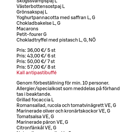
Skogssvampspaj L
Västerbottensostpaj L
Grönsakspaj L
Yoghurtpannacotta med saffran L, G
Chokladbakelse L, G
Macarons
Petit-fourer G
Chokladtryffel med pistasch L, G, NÖ
Pris:
36,00 €
/
5 st
Pris:
43,00 €
/
6 st
Pris:
50,00 €
/
7 st
Pris:
57,00 €
/
8 st
Kall antipastibuffé
Genom förbeställning för min. 10 personer.
Allergier/specialkost som meddelas på förhand
tas i beaktande.
Grillad focaccia L
Romansallad, rucola och tomatvinägrett VE, G
Marinerade oliver och kronärtskockor VE, G
Tomatsalsa VE, G
Marinerade päron VE, G
Citronfänkål VE, G