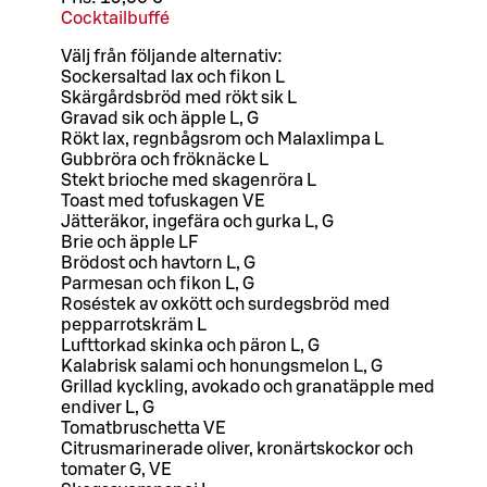
Cocktailbuffé
Välj från följande alternativ:
Sockersaltad lax och fikon L
Skärgårdsbröd med rökt sik L
Gravad sik och äpple L, G
Rökt lax, regnbågsrom och Malaxlimpa L
Gubbröra och fröknäcke L
Stekt brioche med skagenröra L
Toast med tofuskagen VE
Jätteräkor, ingefära och gurka L, G
Brie och äpple LF
Brödost och havtorn L, G
Parmesan och fikon L, G
Roséstek av oxkött och surdegsbröd med
pepparrotskräm L
Lufttorkad skinka och päron L, G
Kalabrisk salami och honungsmelon L, G
Grillad kyckling, avokado och granatäpple med
endiver L, G
Tomatbruschetta VE
Citrusmarinerade oliver, kronärtskockor och
tomater G, VE