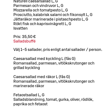
Naturell caesarsallad L, G
Parmesan och vindruvor L, G
Mozzarella och tomatpesto L, G
Prosciutto, kalabrisk salami och fikonsylt L, G
Jätteräkor marinerade i pistaschpesto L, G
Rökt fisk och kaprisvinägrett L, G
Isvatten
Pris:
35,50 €
Salladsbuffé
Välj 1–5 sallader, pris enligt antal sallader / person.
Caesarsallad med kyckling L (fås G)
Romansallad, parmesan, vitlökskrutonger och
grillad kyckling
Caesarsallad med räkor L (fås G)
Romansallad, parmesan, vitlökskrutonger och
marinerade räkor
Fetaostsallad L, G
Salladsblandning, tomat, gurka, oliver, rödlök,
paprika och fetaost