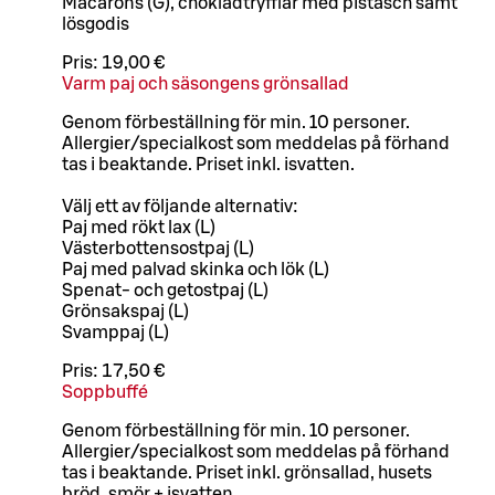
Macarons (G), chokladtryfflar med pistasch samt
lösgodis
Pris:
19,00 €
Varm paj och säsongens grönsallad
Genom förbeställning för min. 10 personer.
Allergier/specialkost som meddelas på förhand
tas i beaktande. Priset inkl. isvatten.
Välj ett av följande alternativ:
Paj med rökt lax (L)
Västerbottensostpaj (L)
Paj med palvad skinka och lök (L)
Spenat- och getostpaj (L)
Grönsakspaj (L)
Svamppaj (L)
Pris:
17,50 €
Soppbuffé
Genom förbeställning för min. 10 personer.
Allergier/specialkost som meddelas på förhand
tas i beaktande. Priset inkl. grönsallad, husets
bröd, smör + isvatten.