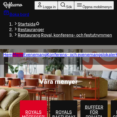
Gå till huvudinnehållet
Logga in
Sök
Öppna mobilmenyn
Boka bord
Startsida
Restauranger
Restaurang Royal, konferens- och festutrymmen
Hem
Meny
Evenemang
Konferens- och evenemangslokaler
Våra menyer
BUFFÉER
ROYALS
ROYALS
FÖR