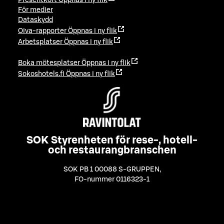
För medier
Dataskydd
Oiva-rapporter
Öppnas i ny flik
Arbetsplatser
Öppnas i ny flik
Boka mötesplatser
Öppnas i ny flik
Sokoshotels.fi
Öppnas i ny flik
SOK Styrenheten för rese-, hotell-
och restaurangbranschen
SOK PB 1 00088 S-GRUPPEN
,
FO-nummer 0116323-1