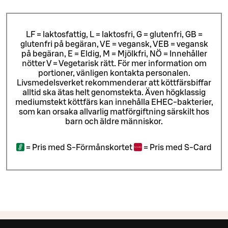
LF = laktosfattig, L = laktosfri, G = glutenfri, GB =
glutenfri på begäran, VE = vegansk, VEB = vegansk
på begäran, E = Eldig, M = Mjölkfri, NÖ = Innehåller
nötter V = Vegetarisk rätt. För mer information om
portioner, vänligen kontakta personalen.
Livsmedelsverket rekommenderar att köttfärsbiffar
alltid ska ätas helt genomstekta. Även högklassig
mediumstekt köttfärs kan innehålla EHEC-bakterier,
som kan orsaka allvarlig matförgiftning särskilt hos
barn och äldre människor.
=
Pris med S-Förmånskortet
=
Pris med S-Card