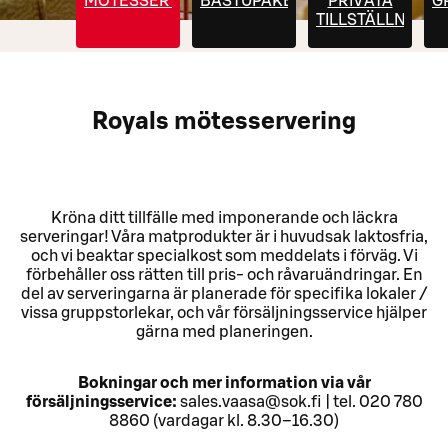
MÖTESSERVERING
BASTUPAKET
PRIVATA
G
TILLSTÄLLNINGA
Royals mötesservering
Kröna ditt tillfälle med imponerande och läckra
serveringar! Våra matprodukter är i huvudsak laktosfria,
och vi beaktar specialkost som meddelats i förväg. Vi
förbehåller oss rätten till pris- och råvaruändringar. En
del av serveringarna är planerade för specifika lokaler /
vissa gruppstorlekar, och vår försäljningsservice hjälper
gärna med planeringen.
Bokningar och mer information via vår
försäljningsservice:
sales.vaasa@sok.fi | tel. 020 780
8860 (vardagar kl. 8.30–16.30)