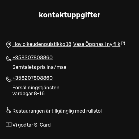
kontaktuppgifter
Hovioikeudenpuistikko 18
,
Vasa
Öppnas i ny flik
+358207808860
Samtalets pris ina/msa
+358207808860
Försäljningstjänsten
vardagar 8-16
Restaurangen är tillgänglig med rullstol
Vi godtar S-Card