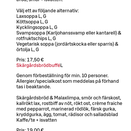
Välj ett av följande alternativ:
Laxsoppa L, G
Köttsoppa L, G
Kycklingsoppa L, G
Svampsoppa (Karljohanssvamp eller kantarell) &
rotfruktschips L, G
Vegetarisk soppa (jordärtskocka eller sparris) &
örtolja L, G
Pris:
17,50 €
Skärgårdsbrödbuffé
L
Genom förbeställning för min. 10 personer.
Allergier/specialkost som meddelas på förhand
tas i beaktande.
Skärgårdsbröd & Malaxlimpa, smör och färskost,
kallrökt lax, rostbiff av nöt, rökt ost, crème fraiche
med pepparrot, marinerad rödlök, färsk gurka,
kryddgurka, ägg, tomat, rädisor och salladsblad
Kaffe/te + isvatten
Pris:
19,00 €