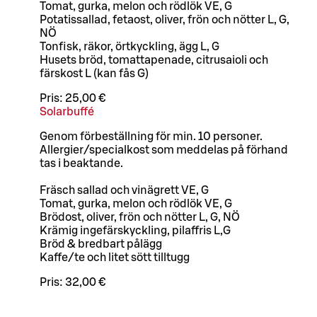
Tomat, gurka, melon och rödlök VE, G
Potatissallad, fetaost, oliver, frön och nötter L, G,
NÖ
Tonfisk, räkor, örtkyckling, ägg L, G
Husets bröd, tomattapenade, citrusaioli och
färskost L (kan fås G)
Pris:
25,00 €
Solarbuffé
Genom förbeställning för min. 10 personer.
Allergier/specialkost som meddelas på förhand
tas i beaktande.
Fräsch sallad och vinägrett VE, G
Tomat, gurka, melon och rödlök VE, G
Brödost, oliver, frön och nötter L, G, NÖ
Krämig ingefärskyckling, pilaffris L,G
Bröd & bredbart pålägg
Kaffe/te och litet sött tilltugg
Pris:
32,00 €