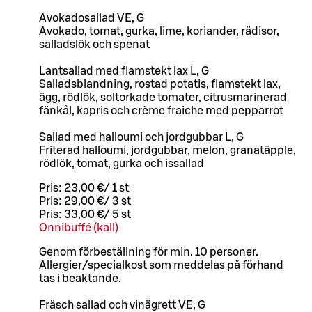
Avokadosallad VE, G
Avokado, tomat, gurka, lime, koriander, rädisor,
salladslök och spenat
Lantsallad med flamstekt lax L, G
Salladsblandning, rostad potatis, flamstekt lax,
ägg, rödlök, soltorkade tomater, citrusmarinerad
fänkål, kapris och crème fraiche med pepparrot
Sallad med halloumi och jordgubbar L, G
Friterad halloumi, jordgubbar, melon, granatäpple,
rödlök, tomat, gurka och issallad
Pris:
23,00 €
/
1 st
Pris:
29,00 €
/
3 st
Pris:
33,00 €
/
5 st
Onnibuffé (kall)
Genom förbeställning för min. 10 personer.
Allergier/specialkost som meddelas på förhand
tas i beaktande.
Fräsch sallad och vinägrett VE, G