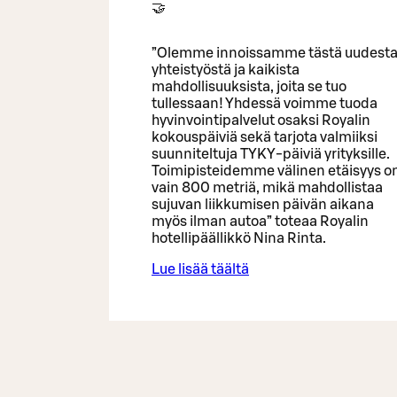
🤝
”Olemme innoissamme tästä uudest
yhteistyöstä ja kaikista
mahdollisuuksista, joita se tuo
tullessaan! Yhdessä voimme tuoda
hyvinvointipalvelut osaksi Royalin
kokouspäiviä sekä tarjota valmiiksi
suunniteltuja TYKY-päiviä yrityksille.
Toimipisteidemme välinen etäisyys o
vain 800 metriä, mikä mahdollistaa
sujuvan liikkumisen päivän aikana
myös ilman autoa” toteaa Royalin
hotellipäällikkö Nina Rinta.
Lue lisää täältä