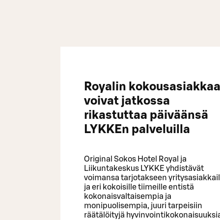
Royalin kokousasiakkaa
voivat jatkossa
rikastuttaa päiväänsä
LYKKEn palveluilla
Original Sokos Hotel Royal ja
Liikuntakeskus LYKKE yhdistävät
voimansa tarjotakseen yritysasiakkail
ja eri kokoisille tiimeille entistä
kokonaisvaltaisempia ja
monipuolisempia, juuri tarpeisiin
räätälöityjä hyvinvointikokonaisuuksi