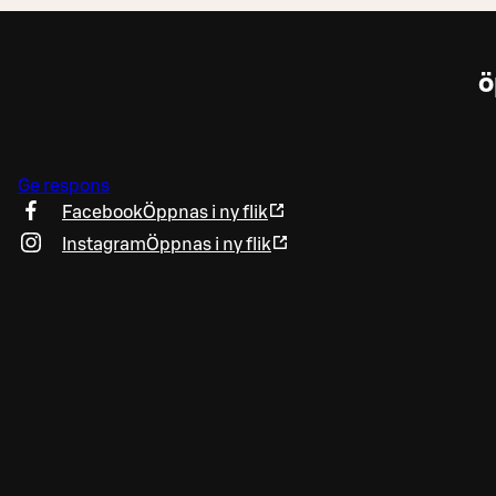
ö
Ge respons
Facebook
Öppnas i ny flik
Instagram
Öppnas i ny flik