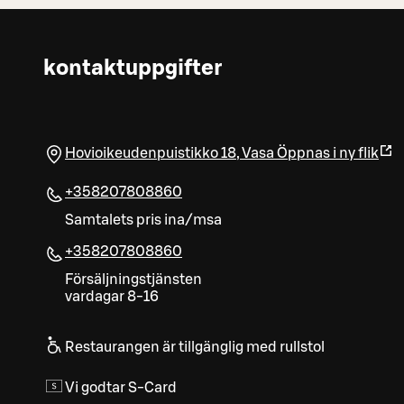
kontaktuppgifter
Hovioikeudenpuistikko 18
,
Vasa
Öppnas i ny flik
+358207808860
Samtalets pris ina/msa
+358207808860
Försäljningstjänsten
vardagar 8-16
Restaurangen är tillgänglig med rullstol
Vi godtar S-Card