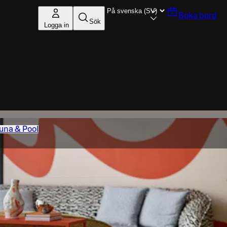
Boka bord
Sök
Logga in
una & Pool