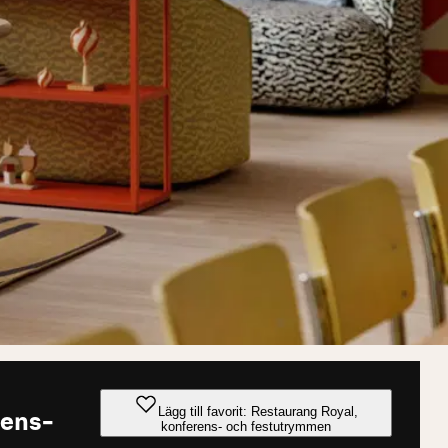
Lägg till favorit: Restaurang Royal,
rens-
konferens- och festutrymmen