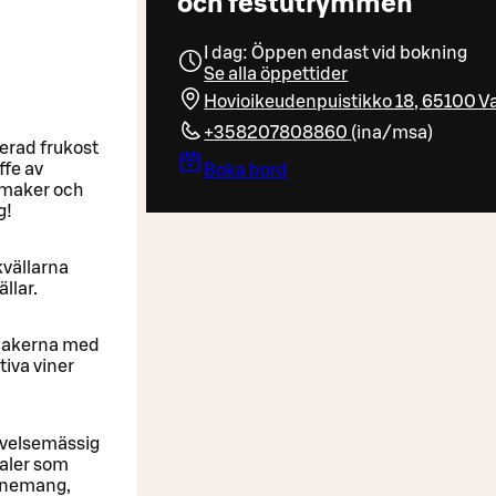
och festutrymmen
I dag: Öppen endast vid bokning
Se alla öppettider
Hovioikeudenpuistikko 18, 65100 V
+358207808860
(
ina/msa
)
erad frukost
ffe av
Boka bord
smaker och
g!
kvällarna
llar.
smakerna med
tiva viner
evelsemässig
aler som
venemang,