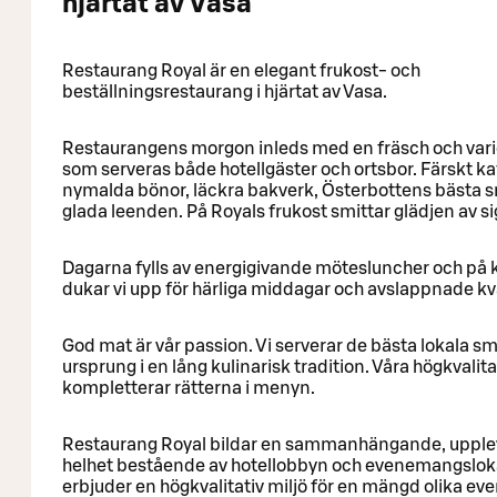
hjärtat av Vasa
Restaurang Royal är en elegant frukost- och
beställningsrestaurang i hjärtat av Vasa.
Restaurangens morgon inleds med en fräsch och vari
som serveras både hotellgäster och ortsbor. Färskt ka
nymalda bönor, läckra bakverk, Österbottens bästa 
glada leenden. På Royals frukost smittar glädjen av si
Dagarna fylls av energigivande mötesluncher och på 
dukar vi upp för härliga middagar och avslappnade kvä
God mat är vår passion. Vi serverar de bästa lokala 
ursprung i en lång kulinarisk tradition. Våra högkvalita
kompletterar rätterna i menyn.
Restaurang Royal bildar en sammanhängande, uppl
helhet bestående av hotellobbyn och evenemangslok
erbjuder en högkvalitativ miljö för en mängd olika e