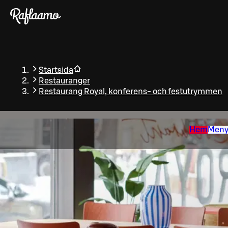
Gå till huvudinnehållet
Startsida
Restauranger
Restaurang Royal, konferens- och festutrymmen
Hem
Men