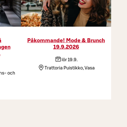
å
Påkommande! Mode & Brunch
agen
19.9.2026
.
lör 19.9.
Trattoria Puistikko, Vasa
ns- och