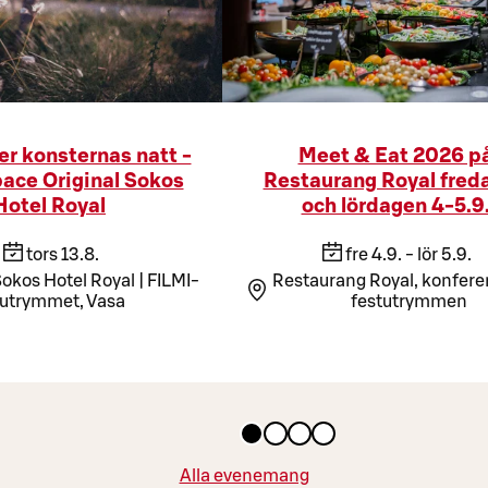
er konsternas natt -
Meet & Eat 2026 p
pace Original Sokos
Restaurang Royal fred
Hotel Royal
och lördagen 4-5.9
tors 13.8.
fre 4.9. - lör 5.9.
Sokos Hotel Royal | FILMI-
Restaurang Royal, konfere
utrymmet, Vasa
festutrymmen
Alla evenemang