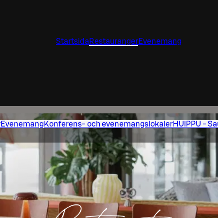
Startsida
Restauranger
Evenemang
y
Evenemang
Konferens- och evenemangslokaler
HUIPPU - Sa