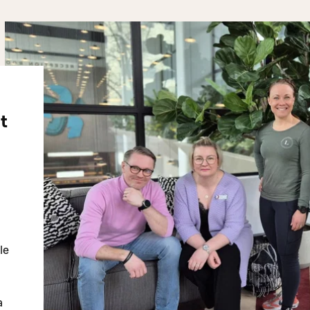
t
le
a