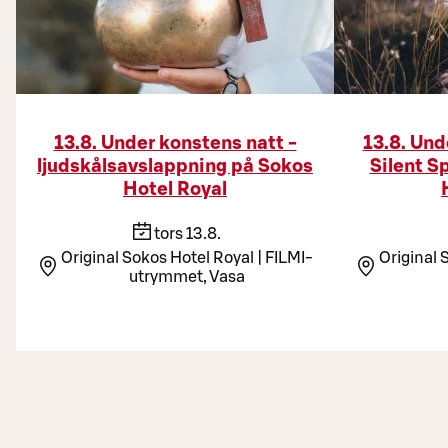
13.8. Under konstens natt -
13.8. Und
ljudskålsavslappning på Sokos
Silent S
Hotel Royal
tors 13.8.
Original Sokos Hotel Royal | FILMI-
Original 
utrymmet, Vasa