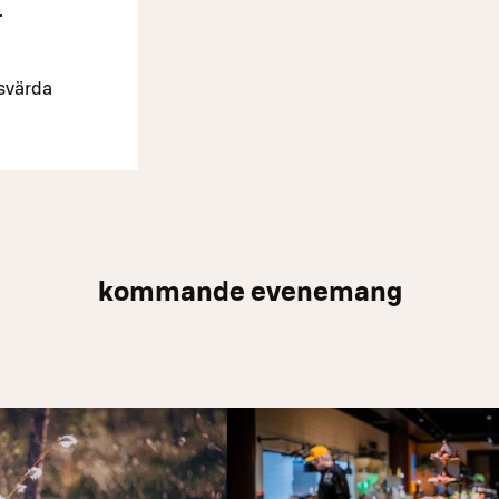
.
.
esvärda
kommande evenemang