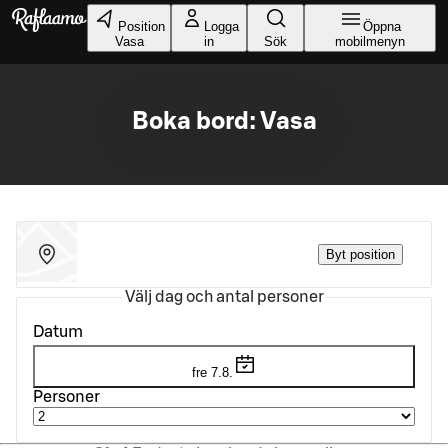
Gå till huvudinnehållet
Position
Logga
Öppna
Vasa
in
Sök
mobilmenyn
Boka bord: Vasa
Byt position
Välj dag och antal personer
Datum
fre 7.8.
Personer