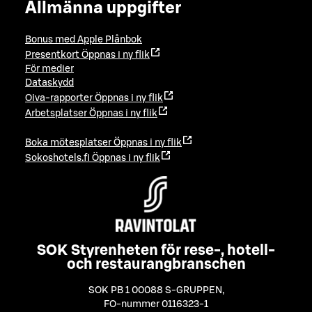
Allmänna uppgifter
Bonus med Apple Plånbok
Presentkort
Öppnas i ny flik
För medier
Dataskydd
Oiva-rapporter
Öppnas i ny flik
Arbetsplatser
Öppnas i ny flik
Boka mötesplatser
Öppnas i ny flik
Sokoshotels.fi
Öppnas i ny flik
SOK Styrenheten för rese-, hotell-
och restaurangbranschen
SOK PB 1 00088 S-GRUPPEN
,
FO-nummer 0116323-1