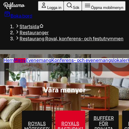
Gå till huvudinnehållet
Logga in
Sök
Öppna mobilmenyn
Boka bord
Startsida
Restauranger
Restaurang Royal, konferens- och festutrymmen
Hem
Meny
Evenemang
Konferens- och evenemangslokaler
Våra menyer
BUFFÉER
ROYALS
ROYALS
FÖR