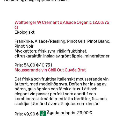
Wolfberger W Crémant d’Alsace Organic 12,5% 75
cl
Ekologiskt
Frankrike, Alsace/Riesling, Pinot Gris, Pinot Blanc,
Pinot Noir
Mycket torr, frisk syra, riklig fruktighet,
citruskaraktär, inslag av grönt äpple, mineraltoner
Pris:
54,00 €
/
0,75 l
Mousserande vin Chill Out Cuvée Brut
Det friska och fruktiga italienskt mousserande vin
är torrt, med medelhög syra. Doften har inslag av
päron, gula äpplen och färsk citrus. Lätt och
elegant vin passar perfekt som aperitif och
kombineras utmärkt med lätta förrätter, fisk och
skaldjur. Utmärkt även att njutas som den är!
Ägarkundspris:
29,90 €
Pris:
49,90 €