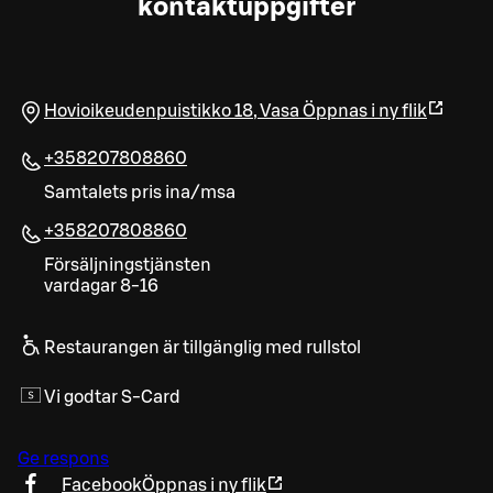
kontaktuppgifter
Hovioikeudenpuistikko 18
,
Vasa
Öppnas i ny flik
+358207808860
Samtalets pris ina/msa
+358207808860
Försäljningstjänsten
vardagar 8-16
Restaurangen är tillgänglig med rullstol
Vi godtar S-Card
Ge respons
Facebook
Öppnas i ny flik