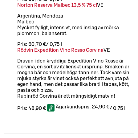
Norton Reserva Malbec 13,5 % 75 cl
VE
Argentina, Mendoza
Malbec
Mycket fylligt, intensivt, med inslag av mörka
plommon, balanserat.
Pris:
60,70 €
/
0,75 l
Rödvin Expedition Vino Rosso Corvina
VE
Druvan i den kryddiga Expedition Vino Rosso är
Corvina, en sort av italienskt ursprung. Smaken är
mogna bär och medelhöga tanniner. Tack vare sin
mjuka styrka är vinet också perfekt att avnjuta på
egen hand, men det passar lika bra till tapas, kött,
pasta och pizza.
Rubinröd Corvina är ett mångsidigt matvin!
Ägarkundspris:
24,90 €
Pris:
48,90 €
/
0,75 l