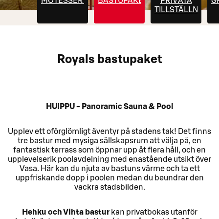
MÖTESSERVERING
BASTUPAKET
PRIVATA
G
TILLSTÄLLNINGA
Royals bastupaket
HUIPPU - Panoramic Sauna & Pool
Upplev ett oförglömligt äventyr på stadens tak! Det finns
tre bastur med mysiga sällskapsrum att välja på, en
fantastisk terrass som öppnar upp åt flera håll, och en
upplevelserik poolavdelning med enastående utsikt över
Vasa. Här kan du njuta av bastuns värme och ta ett
uppfriskande dopp i poolen medan du beundrar den
vackra stadsbilden.
Hehku och Vihta bastur
kan privatbokas utanför