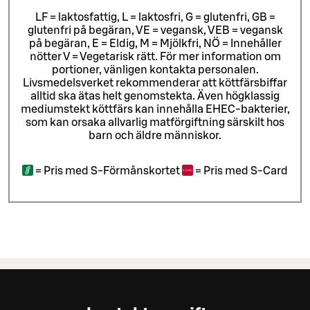
LF = laktosfattig, L = laktosfri, G = glutenfri, GB =
glutenfri på begäran, VE = vegansk, VEB = vegansk
på begäran, E = Eldig, M = Mjölkfri, NÖ = Innehåller
nötter V = Vegetarisk rätt. För mer information om
portioner, vänligen kontakta personalen.
Livsmedelsverket rekommenderar att köttfärsbiffar
alltid ska ätas helt genomstekta. Även högklassig
mediumstekt köttfärs kan innehålla EHEC-bakterier,
som kan orsaka allvarlig matförgiftning särskilt hos
barn och äldre människor.
=
Pris med S-Förmånskortet
=
Pris med S-Card