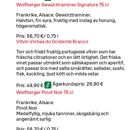
Wolfberger Gewürztraminer Signature 75 cl
Frankrike, Alsace. Gewürztraminer.
Halvtorr, fin syra, fruktig med inslag av honung,
högaromatisk.
Pris:
56,70 €
/
0,75 l
Vitvin Vinhas do Ocidente Branco
Torr och friskt fruktig portugisisk vitvin som har
fräscha citrustoner och en lätt örtighet. Det friska
vinet passar utmärkt som sällskapsvin och aperitif,
och passar bra med salta smårätter, sallader, sushi,
fisk, kyckling, ljust kött och milda ostar.
Ägarkundspris:
26,90 €
Pris:
49,90 €
Wolfberger Pinot Noir 75 cl
Frankrike, Alsace
Pinot Noir
Medelfyllig, mjuka tanniner, skogsbärig och
angenämt syrlig
Pris:
58,70 €
/
0,75 l