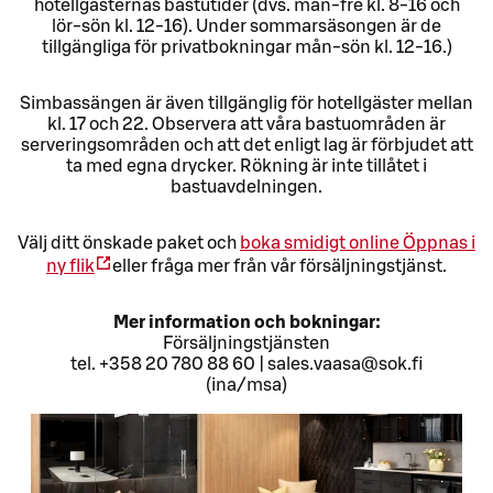
hotellgästernas bastutider (dvs. mån-fre kl. 8-16 och
lör-sön kl. 12-16). Under sommarsäsongen är de
tillgängliga för privatbokningar mån-sön kl. 12-16.)
Simbassängen är även tillgänglig för hotellgäster mellan
kl. 17 och 22. Observera att våra bastuområden är
serveringsområden och att det enligt lag är förbjudet att
ta med egna drycker. Rökning är inte tillåtet i
bastuavdelningen.
Välj ditt önskade paket och
boka smidigt online
Öppnas i
ny flik
eller fråga mer från vår försäljningstjänst.
Mer information och bokningar:
Försäljningstjänsten
tel. +358 20 780 88 60 | sales.vaasa@sok.fi
(ina/msa)