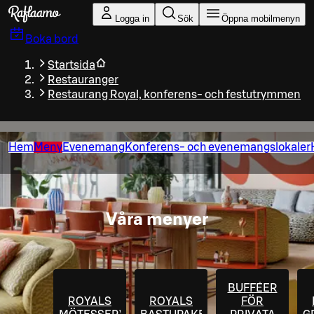
Gå till huvudinnehållet
Logga in
Sök
Öppna mobilmenyn
Boka bord
Startsida
Restauranger
Restaurang Royal, konferens- och festutrymmen
Hem
Meny
Evenemang
Konferens- och evenemangslokaler
Våra menyer
BUFFÉER
ROYALS
ROYALS
FÖR