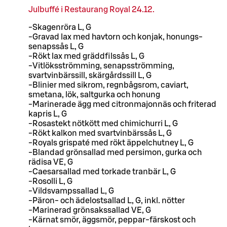
Julbuffé i Restaurang Royal 24.12.
-Skagenröra L, G
-Gravad lax med havtorn och konjak, honungs-
senapssås L, G
-Rökt lax med gräddfilssås L, G
-Vitlöksströmming, senapsströmming,
svartvinbärssill, skärgårdssill L, G
-Blinier med sikrom, regnbågsrom, caviart,
smetana, lök, saltgurka och honung
-Marinerade ägg med citronmajonnäs och friterad
kapris L, G
-Rosastekt nötkött med chimichurri L, G
-Rökt kalkon med svartvinbärssås L, G
-Royals grispaté med rökt äppelchutney L, G
-Blandad grönsallad med persimon, gurka och
rädisa VE, G
-Caesarsallad med torkade tranbär L, G
-Rosolli L, G
-Vildsvampssallad L, G
-Päron- och ädelostsallad L, G, inkl. nötter
-Marinerad grönsakssallad VE, G
-Kärnat smör, äggsmör, peppar-färskost och