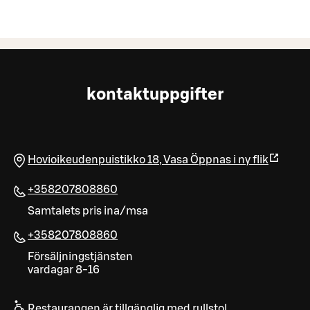
kontaktuppgifter
Hovioikeudenpuistikko 18
,
Vasa
Öppnas i ny flik
+358207808860
Samtalets pris ina/msa
+358207808860
Försäljningstjänsten
vardagar 8-16
Restaurangen är tillgänglig med rullstol