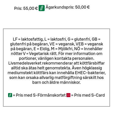
Ägarkundspris:
50,00 €
Pris:
55,00 €
LF = laktosfattig, L = laktosfri, G = glutenfri, GB =
glutenfri på begäran, VE = vegansk, VEB = vegansk
på begäran, E = Eldig, M = Mjölkfri, NÖ = Innehåller
nötter V = Vegetarisk rätt. För mer information om
portioner, vänligen kontakta personalen.
Livsmedelsverket rekommenderar att köttfärsbiffar
alltid ska ätas helt genomstekta. Även högklassig
mediumstekt köttfärs kan innehålla EHEC-bakterier,
som kan orsaka allvarlig matförgiftning särskilt hos
barn och äldre människor.
=
Pris med S-Förmånskortet
=
Pris med S-Card