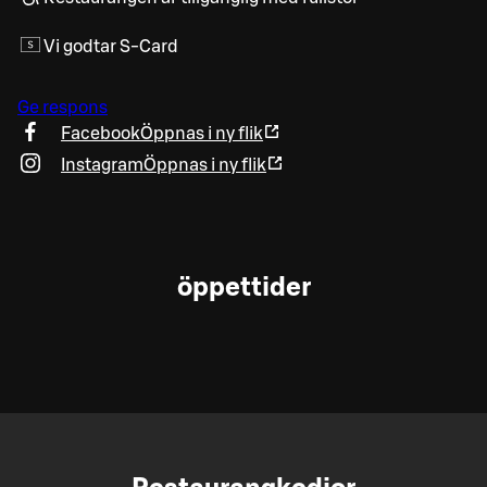
Vi godtar S-Card
Ge respons
Facebook
Öppnas i ny flik
Instagram
Öppnas i ny flik
öppettider