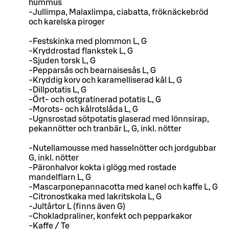
hummus
-Jullimpa, Malaxlimpa, ciabatta, fröknäckebröd
och karelska piroger
-Festskinka med plommon L, G
-Kryddrostad flankstek L, G
-Sjuden torsk L, G
-Pepparsås och bearnaisesås L, G
-Kryddig korv och karamelliserad kål L, G
-Dillpotatis L, G
-Ört- och ostgratinerad potatis L, G
-Morots- och kålrotslåda L, G
-Ugnsrostad sötpotatis glaserad med lönnsirap,
pekannötter och tranbär L, G, inkl. nötter
-Nutellamousse med hasselnötter och jordgubbar
G, inkl. nötter
-Päronhalvor kokta i glögg med rostade
mandelflarn L, G
-Mascarponepannacotta med kanel och kaffe L, G
-Citronostkaka med lakritskola L, G
-Jultårtor L (finns även G)
-Chokladpraliner, konfekt och pepparkakor
-Kaffe / Te