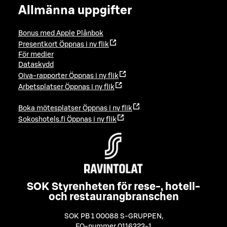
Allmänna uppgifter
Bonus med Apple Plånbok
Presentkort
Öppnas i ny flik
För medier
Dataskydd
Oiva-rapporter
Öppnas i ny flik
Arbetsplatser
Öppnas i ny flik
Boka mötesplatser
Öppnas i ny flik
Sokoshotels.fi
Öppnas i ny flik
SOK Styrenheten för rese-, hotell-
och restaurangbranschen
SOK PB 1 00088 S-GRUPPEN
,
FO-nummer 0116323-1