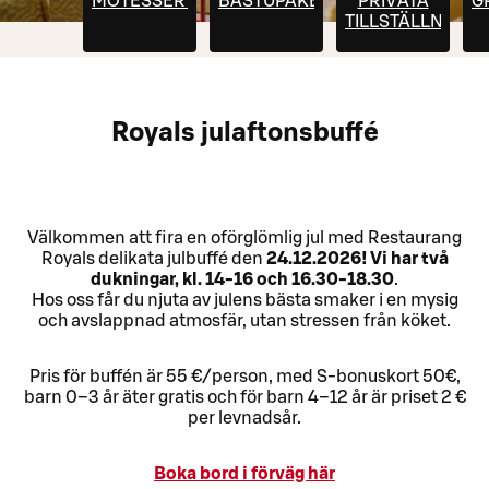
MÖTESSERVERING
BASTUPAKET
PRIVATA
G
TILLSTÄLLNINGA
Royals julaftonsbuffé
Välkommen att fira en oförglömlig jul med Restaurang
Royals delikata julbuffé den
24.12.2026! Vi har två
dukningar, kl. 14-16 och 16.30-18
.30
.
Hos oss får du njuta av julens bästa smaker i en mysig
och avslappnad atmosfär, utan stressen från köket.
Pris för buffén är 55 €/person, med S-bonuskort 50€,
barn 0–3 år äter gratis och för barn 4–12 år är priset 2 €
per levnadsår.
Boka bord i förväg här