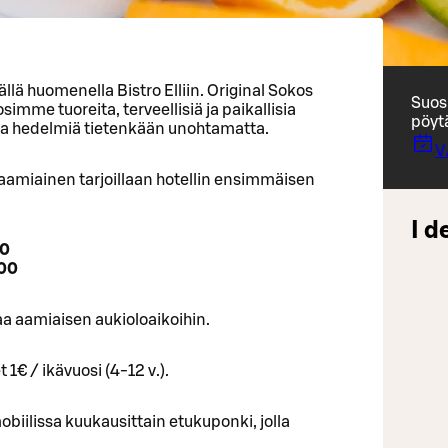
ä huomenella Bistro Elliin. Original Sokos
Suos
imme tuoreita, terveellisiä ja paikallisia
pöyt
ja hedelmiä tietenkään unohtamatta.
V
-aamiainen tarjoillaan hotellin ensimmäisen
I d
00
:00
aa aamiaisen aukioloaikoihin.
 1€ / ikävuosi (4-12 v.).
obiilissa kuukausittain etukuponki, jolla