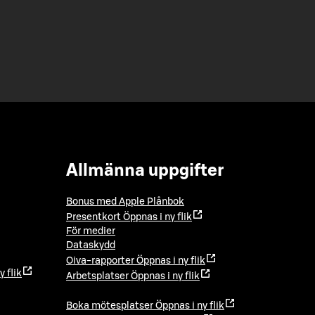
Allmänna uppgifter
Bonus med Apple Plånbok
Presentkort
Öppnas i ny flik
För medier
Dataskydd
Oiva-rapporter
Öppnas i ny flik
y flik
Arbetsplatser
Öppnas i ny flik
Boka mötesplatser
Öppnas i ny flik