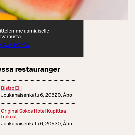
ittelemme aamiaiselle
ävarausta
ARAA PÖYTÄ
essa restauranger
Bistro Elli
Joukahaisenkatu 6, 20520, Åbo
Original Sokos Hotel Kupittaa
frukost
Joukahaisenkatu 6, 20520, Åbo