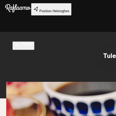
Gå till huvudinnehållet
Position
Helsingfors
Tillbaka
Tule