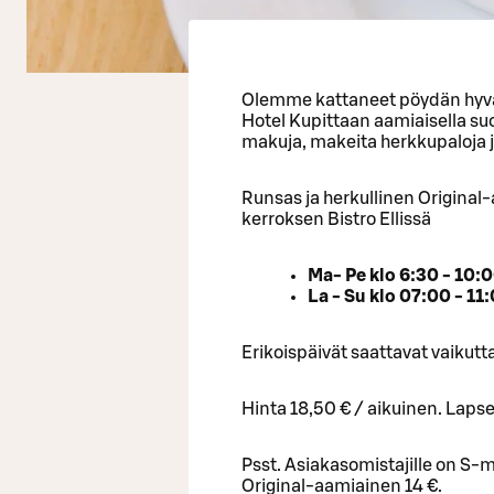
Olemme kattaneet pöydän hyväll
Hotel Kupittaan aamiaisella suos
makuja, makeita herkkupaloja 
Runsas ja herkullinen Original
kerroksen Bistro Ellissä
Ma- Pe klo 6:30 - 10:
La - Su klo 07:00 - 11
Erikoispäivät saattavat vaikutt
Hinta 18,50 € / aikuinen. Lapset
Psst. Asiakasomistajille on S-m
Original-aamiainen 14 €.