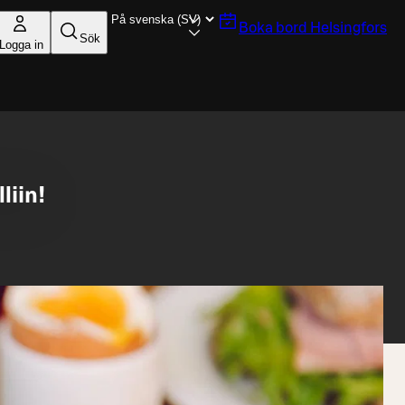
Boka bord
Helsingfors
Sök
Logga in
liin!