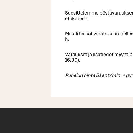
Suosittelemme pöytävaraukse
etukäteen.
Mikäli haluat varata seurueelle
h.
Varaukset ja lisätiedot myynt
16.30).
Puhelun hinta 51 snt/min. +