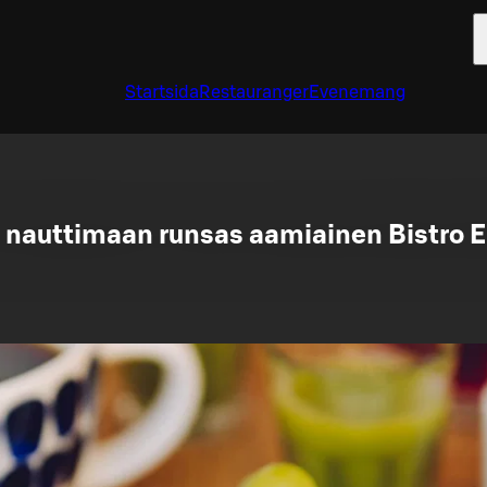
Startsida
Restauranger
Evenemang
 nauttimaan runsas aamiainen Bistro El