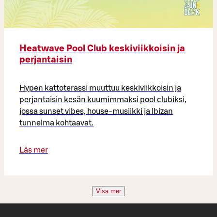
Heatwave Pool Club keskiviikkoisin ja
perjantaisin
Hypen kattoterassi muuttuu keskiviikkoisin ja
perjantaisin kesän kuumimmaksi pool clubiksi,
jossa sunset vibes, house-musiikki ja Ibizan
tunnelma kohtaavat.
Läs mer
Visa mer