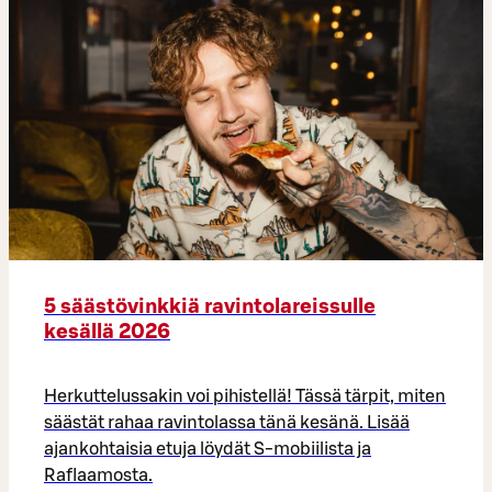
5 säästövinkkiä ravintolareissulle
kesällä 2026
Herkuttelussakin voi pihistellä! Tässä tärpit, miten
säästät rahaa ravintolassa tänä kesänä. Lisää
ajankohtaisia etuja löydät S-mobiilista ja
Raflaamosta.