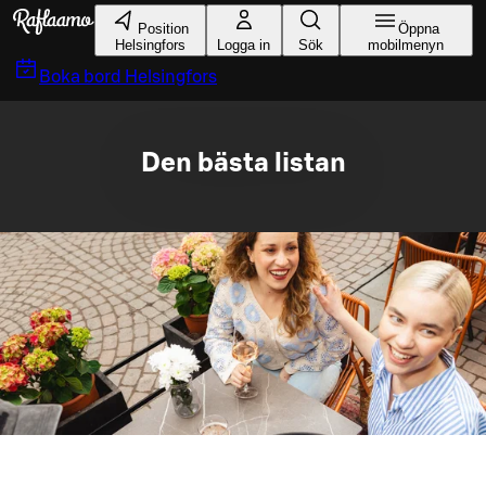
Gå till huvudinnehållet
Position
Öppna
Helsingfors
Logga in
Sök
mobilmenyn
Boka bord
Helsingfors
Den bästa listan