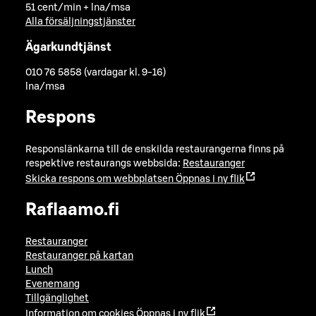
51 cent/min + lna/msa
Alla försäljningstjänster
Ägarkundtjänst
010 76 5858 (vardagar kl. 9-16)
lna/msa
Respons
Responslänkarna till de enskilda restaurangerna finns på
respektive restaurangs webbsida:
Restauranger
Skicka respons om webbplatsen
Öppnas i ny flik
Raflaamo.fi
Restauranger
Restauranger på kartan
Lunch
Evenemang
Tillgänglighet
Information om cookies
Öppnas i ny flik