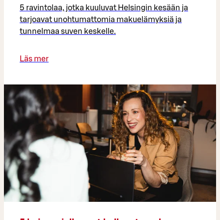
5 ravintolaa, jotka kuuluvat Helsingin kesään ja
tarjoavat unohtumattomia makuelämyksiä ja
tunnelmaa suven keskelle.
Läs mer