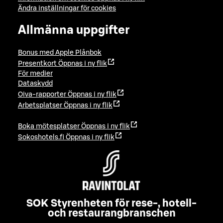
Ändra inställningar för cookies
Allmänna uppgifter
Bonus med Apple Plånbok
Presentkort
Öppnas i ny flik
För medier
Dataskydd
Oiva-rapporter
Öppnas i ny flik
Arbetsplatser
Öppnas i ny flik
Boka mötesplatser
Öppnas i ny flik
Sokoshotels.fi
Öppnas i ny flik
SOK Styrenheten för rese-, hotell-
och restaurangbranschen