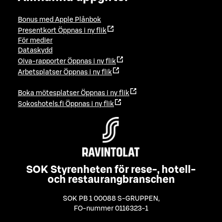
Bonus med Apple Plånbok
Presentkort
Öppnas i ny flik
För medier
Dataskydd
Oiva-rapporter
Öppnas i ny flik
Arbetsplatser
Öppnas i ny flik
Boka mötesplatser
Öppnas i ny flik
Sokoshotels.fi
Öppnas i ny flik
SOK Styrenheten för rese-, hotell-
och restaurangbranschen
SOK PB 1 00088 S-GRUPPEN
,
FO-nummer 0116323-1