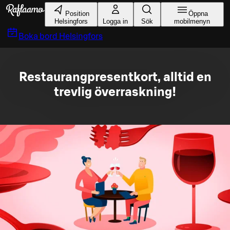
Gå till huvudinnehållet
Position
Öppna
Helsingfors
Logga in
Sök
mobilmenyn
Boka bord
Helsingfors
Restaurangpresentkort, alltid en
trevlig överraskning!