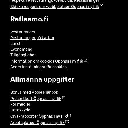
respektive restaurangs webbsida:
Restauranger
Skicka respons om webbplatsen
Öppnas i ny flik
Raflaamo.fi
Restauranger
Restauranger på kartan
Lunch
Evenemang
Tillgänglighet
Information om cookies
Öppnas i ny flik
Ändra inställningar för cookies
Allmänna uppgifter
Bonus med Apple Plånbok
Presentkort
Öppnas i ny flik
För medier
Dataskydd
Oiva-rapporter
Öppnas i ny flik
Arbetsplatser
Öppnas i ny flik