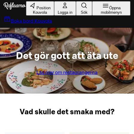
Gå till huvudinnehållet
Position
Öppna
Kouvola
Logga in
Sök
mobilmenyn
Boka bord
Kouvola
Det gör gott att äta ute
Läs mer om restaurangerna
Vad skulle det smaka med?