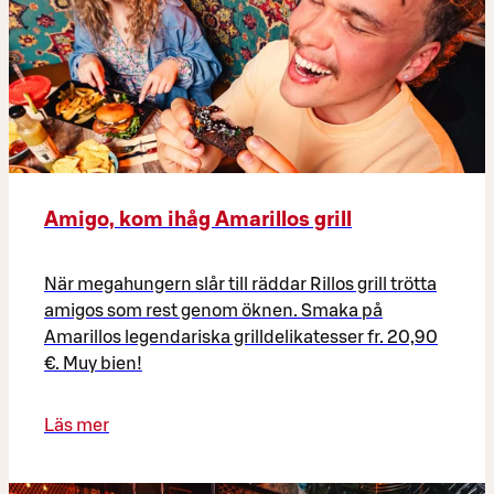
Amigo, kom ihåg Amarillos grill
När megahungern slår till räddar Rillos grill trötta
amigos som rest genom öknen. Smaka på
Amarillos legendariska grilldelikatesser fr. 20,90
€. Muy bien!
Läs mer