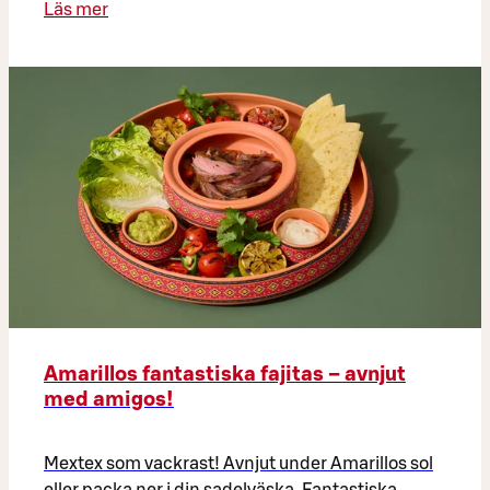
Läs mer
Amarillos fantastiska fajitas – avnjut
med amigos!
Mextex som vackrast! Avnjut under Amarillos sol
eller packa ner i din sadelväska. Fantastiska