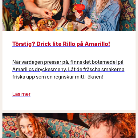
Törstig? Drick lite Rillo på Amarillo!
När vardagen pressar på, finns det botemedel på
Amarillos dryckesmeny. Låt de fräscha smakerna
friska upp som en regnskur mitt i öknen!
Läs mer