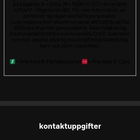
på begäran, E = Eldig, M = Mjölkfri, NÖ = Innehåller
nötter V = Vegetarisk rätt. För mer information om
portioner, vänligen kontakta personalen.
Livsmedelsverket rekommenderar att köttfärsbiffar
alltid ska ätas helt genomstekta. Även högklassig
mediumstekt köttfärs kan innehålla EHEC-bakterier,
som kan orsaka allvarlig matförgiftning särskilt hos
barn och äldre människor.
=
Pris med S-Förmånskortet
=
Pris med S-Card
kontaktuppgifter