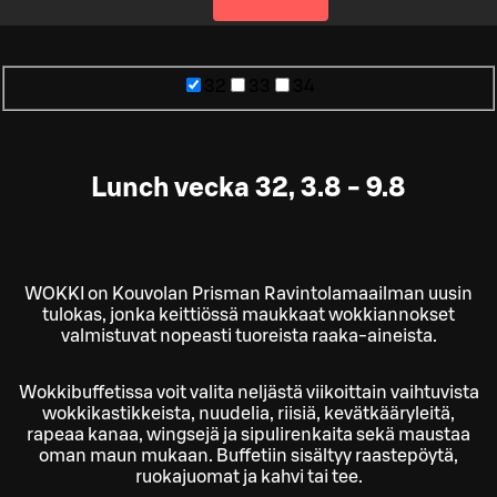
32
33
34
Lunch vecka 32, 3.8 - 9.8
WOKKI on Kouvolan Prisman Ravintolamaailman uusin
tulokas, jonka keittiössä maukkaat wokkiannokset
valmistuvat nopeasti tuoreista raaka-aineista.
Wokkibuffetissa voit valita neljästä viikoittain vaihtuvista
wokkikastikkeista, nuudelia, riisiä, kevätkääryleitä,
rapeaa kanaa, wingsejä ja sipulirenkaita sekä maustaa
oman maun mukaan. Buffetiin sisältyy raastepöytä,
ruokajuomat ja kahvi tai tee.