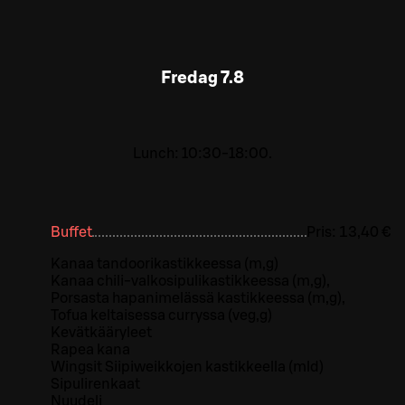
Fredag
7.8
Lunch: 10:30-18:00.
Buffet
Pris:
13,40 €
Kanaa tandoorikastikkeessa (m,g)
Kanaa chili-valkosipulikastikkeessa (m,g),
Porsasta hapanimelässä kastikkeessa (m,g),
Tofua keltaisessa curryssa (veg,g)
Kevätkääryleet
Rapea kana
Wingsit Siipiweikkojen kastikkeella (mld)
Sipulirenkaat
Nuudeli