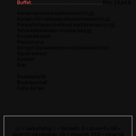
Buffet
Pris:
13,40 €
Kanaa tandoorikastikkeessa (m,g)
Kanaa chili-valkosipulikastikkeessa (m,g),
Porsasta hapanimelässä kastikkeessa (m,g),
Tofua keltaisessa curryssa (veg,g)
Kevätkääryleet
Rapea kana
Wingsit Siipiweikkojen kastikkeella (mld)
Sipulirenkaat
Nuudeli
Riisi
Raastepöytä
Ruokajuomat
Kahvi tai tee
LF = laktosfattig, L = laktosfri, G = glutenfri, GB =
glutenfri på begäran, VE = vegansk, VEB = vegansk