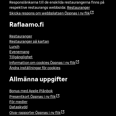
Responslänkarna till de enskilda restaurangerna finns på
respektive restaurangs webbsida:
Restauranger
Skicka respons om webbplatsen
Öppnas i ny flik
Raflaamo.fi
Restauranger
Restauranger på kartan
Lunch
Evenemang
Tillgänglighet
Information om cookies
Öppnas i ny flik
Ändra inställningar för cookies
Allmänna uppgifter
Bonus med Apple Plånbok
Presentkort
Öppnas i ny flik
För medier
Dataskydd
Oiva-rapporter
Öppnas i ny flik