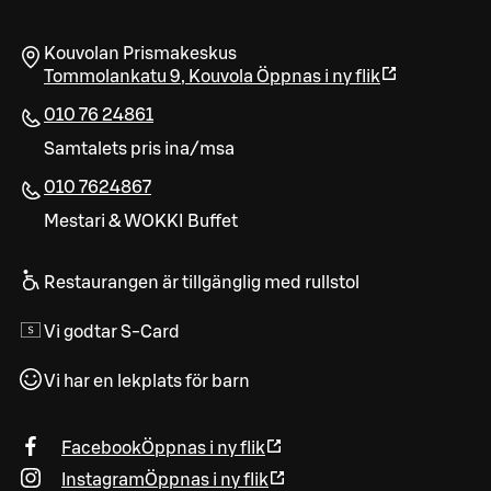
Kouvolan Prismakeskus
Tommolankatu 9
,
Kouvola
Öppnas i ny flik
010 76 24861
Samtalets pris ina/msa
010 7624867
Mestari & WOKKI Buffet
Restaurangen är tillgänglig med rullstol
Vi godtar S-Card
Vi har en lekplats för barn
Facebook
Öppnas i ny flik
Instagram
Öppnas i ny flik