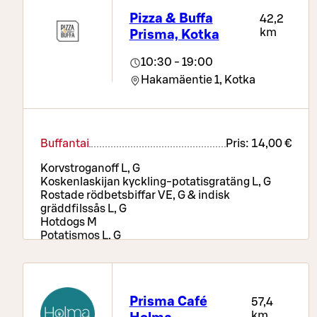
Pizza & Buffa
42,2
km
Prisma, Kotka
10:30 - 19:00
Hakamäentie 1,
Kotka
Buffantai
Pris:
14,00 €
Korvstroganoff L, G
Koskenlaskijan kyckling-potatisgratäng L, G
Rostade rödbetsbiffar VE, G & indisk
gräddfilssås L, G
Hotdogs M
Potatismos L, G
Ris VE, G
Rostade rotfrukter VE, G
Pizzabord, sallads- och brödbuffé, drycker samt
kaffe eller te
Prisma Café
57,4
km