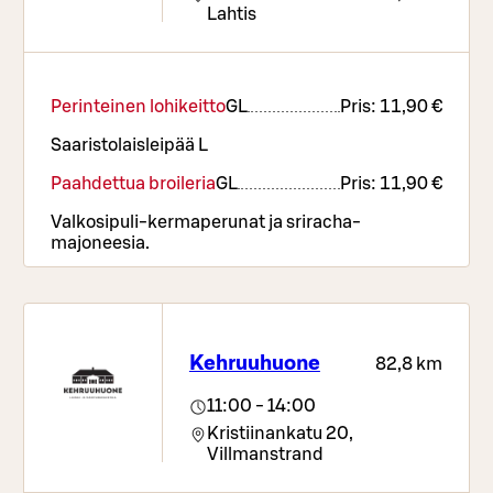
Lahtis
Perinteinen lohikeitto
G
L
Pris:
11,90 €
Saaristolaisleipää L
Paahdettua broileria
G
L
Pris:
11,90 €
Valkosipuli-kermaperunat ja sriracha-
majoneesia.
Kehruuhuone
82,8 km
11:00 - 14:00
Kristiinankatu 20,
Villmanstrand