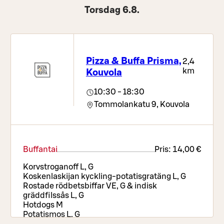
Torsdag 6.8.
Pizza & Buffa Prisma,
2,4
km
Kouvola
10:30 - 18:30
Tommolankatu 9,
Kouvola
Buffantai
Pris:
14,00 €
Korvstroganoff L, G
Koskenlaskijan kyckling-potatisgratäng L, G
Rostade rödbetsbiffar VE, G & indisk
gräddfilssås L, G
Hotdogs M
Potatismos L, G