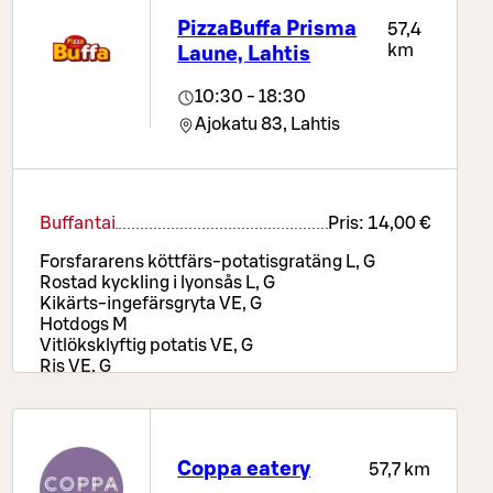
PizzaBuffa Prisma
57,4
km
Laune, Lahtis
10:30 - 18:30
Ajokatu 83,
Lahtis
Buffantai
Pris:
14,00 €
Forsfararens köttfärs-potatisgratäng L, G
Rostad kyckling i lyonsås L, G
Kikärts-ingefärsgryta VE, G
Hotdogs M
Vitlöksklyftig potatis VE, G
Ris VE, G
Texmex-grönsaker VE, G
Pizzabord, sallads- och brödbuffé, drycker samt
kaffe eller te
Coppa eatery
Salladsbuffé
Pris:
9,90 €
57,7 km