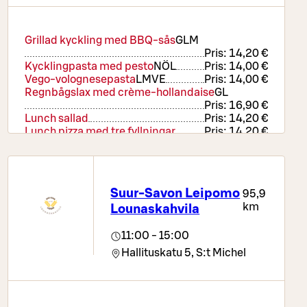
Grillad kyckling med BBQ-sås
G
L
M
Pris:
14,20 €
Kycklingpasta med pesto
NÖ
L
Pris:
14,00 €
Vego-volognesepasta
L
M
VE
Pris:
14,00 €
Regnbågslax med crème-hollandaise
G
L
Pris:
16,90 €
Lunch sallad
Pris:
14,20 €
Lunch pizza med tre fyllningar
Pris:
14,20 €
Suur-Savon Leipomo
95,9
km
Lounaskahvila
11:00 - 15:00
Hallituskatu 5,
S:t Michel