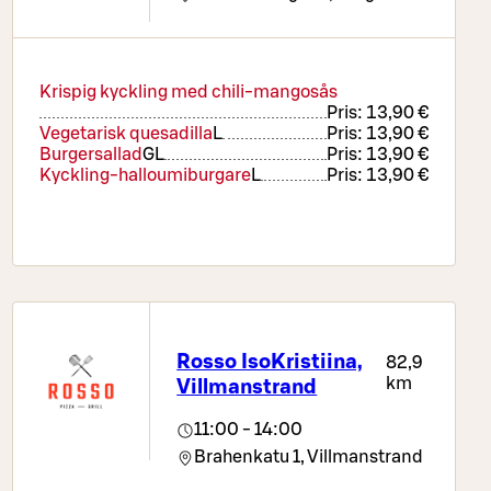
Krispig kyckling med chili-mangosås
Pris:
13,90 €
Vegetarisk quesadilla
L
Pris:
13,90 €
Burgersallad
G
L
Pris:
13,90 €
Kyckling-halloumiburgare
L
Pris:
13,90 €
Rosso IsoKristiina,
82,9
km
Villmanstrand
11:00 - 14:00
Brahenkatu 1,
Villmanstrand