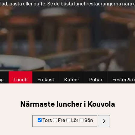
lad, pasta eller buffé. Se de bästa lunchrestaurangerna nära 
ag
Lunch
Frukost
Kaféer
Pubar
Fester & 
Närmaste luncher i Kouvola
Tors
Fre
Lör
Sön