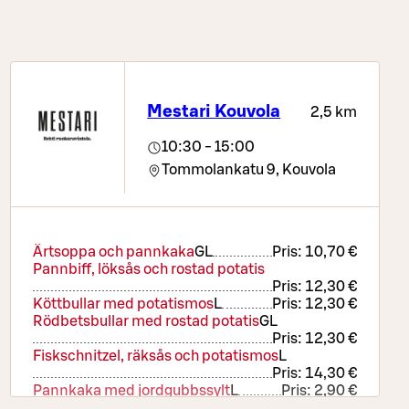
Mestari Kouvola
2,5 km
10:30 - 15:00
Tommolankatu 9,
Kouvola
Ärtsoppa och pannkaka
G
L
Pris:
10,70 €
Pannbiff, löksås och rostad potatis
Pris:
12,30 €
Köttbullar med potatismos
L
Pris:
12,30 €
Rödbetsbullar med rostad potatis
G
L
Pris:
12,30 €
Fiskschnitzel, räksås och potatismos
L
Pris:
14,30 €
Pannkaka med jordgubbssylt
L
Pris:
2,90 €
Köttbullar för barn
L
Pris:
6,90 €