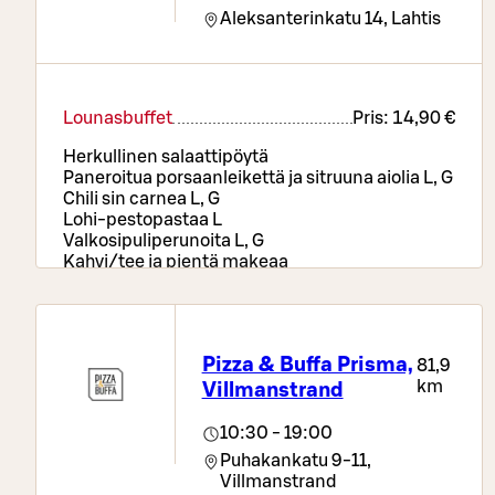
Aleksanterinkatu 14,
Lahtis
Lounasbuffet
Pris:
14,90 €
Herkullinen salaattipöytä
Paneroitua porsaanleikettä ja sitruuna aiolia L, G
Chili sin carnea L, G
Lohi-pestopastaa L
Valkosipuliperunoita L, G
Kahvi/tee ja pientä makeaa
Pizza & Buffa Prisma,
81,9
km
Villmanstrand
10:30 - 19:00
Puhakankatu 9-11,
Villmanstrand