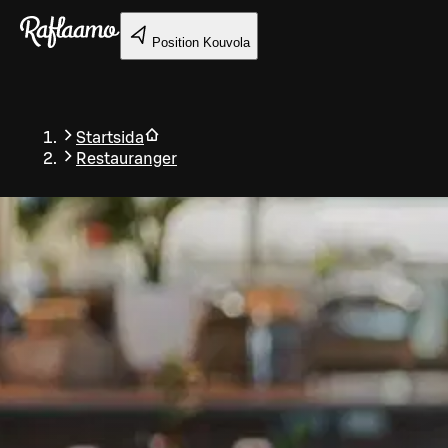
Gå till huvudinnehållet
Position
Kouvola
Startsida
Restauranger