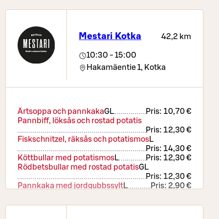
Mestari Kotka
42,2 km
10:30 - 15:00
Hakamäentie 1,
Kotka
Ärtsoppa och pannkaka
G
L
Pris:
10,70 €
Pannbiff, löksås och rostad potatis
Pris:
12,30 €
Fiskschnitzel, räksås och potatismos
L
Pris:
14,30 €
Köttbullar med potatismos
L
Pris:
12,30 €
Rödbetsbullar med rostad potatis
G
L
Pris:
12,30 €
Pannkaka med jordgubbssylt
L
Pris:
2,90 €
Köttbullar för barn
L
Pris:
6,90 €