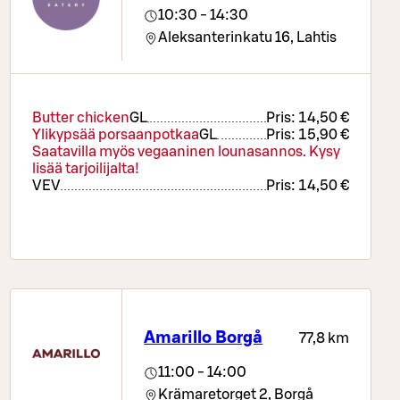
Mångsidigt, färskt och fräscht salladsbord. I
10:30 - 14:30
priset ingår även bröd och måltidsdryck samt
Aleksanterinkatu 16,
Lahtis
kaffe eller te.
Butter chicken
G
L
Pris:
14,50 €
Ylikypsää porsaanpotkaa
G
L
Pris:
15,90 €
Saatavilla myös vegaaninen lounasannos. Kysy
lisää tarjoilijalta!
VE
V
Pris:
14,50 €
Amarillo Borgå
77,8 km
11:00 - 14:00
Krämaretorget 2,
Borgå