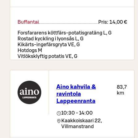
Buffantai
Pris:
14,00 €
Forsfararens köttfärs-potatisgratäng L, G
Rostad kyckling i lyonsås L, G
Kikärts-ingefärsgryta VE, G
Hotdogs M
Vitlöksklyftig potatis VE, G
Ris VE, G
Texmex-grönsaker VE, G
Pizzabord, sallads- och brödbuffé, drycker samt
kaffe eller te
Aino kahvila &
83,7
km
ravintola
Lappeenranta
10:30 - 14:00
Kaakkoiskaari 22,
Villmanstrand