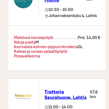
Holma
10:30 - 15:00
Johanneksenkatu 4,
Lahtis
Maistuva lounaspöytä
Pris:
14,00 €
Nduja pasta
M
Kermaista kolmen pippurinbroileria
G
L
Raikas ja runsas salaattipöytä
Pizzavalikoima
Trattoria
57,8
km
Seurahuone, Lahtis
11:00 - 14:00