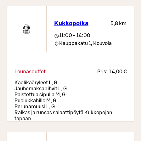
Ris VE, G
Rostade rotfrukter VE, G
Pizzabord, sallads- och brödbuffé, drycker samt
kaffe eller te
Kukkopoika
5,8 km
11:00 - 14:00
Kauppakatu 1,
Kouvola
Lounasbuffet
Pris:
14,00 €
Kaalikääryleet L, G
Jauhemaksapihvit L, G
Paistettua sipulia M, G
Puolukkahillo M, G
Perunamuusi L, G
Raikas ja runsas salaattipöytä Kukkopojan
tapaan
Ruokajuomat