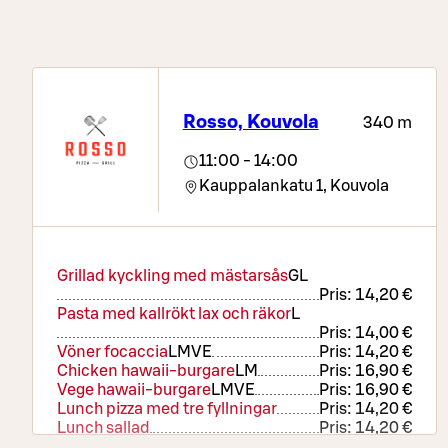
Rosso, Kouvola
340 m
11:00 - 14:00
Kauppalankatu 1,
Kouvola
Grillad kyckling med mästarsås
G
L
Pris:
14,20 €
Pasta med kallrökt lax och räkor
L
Pris:
14,00 €
Vöner focaccia
L
M
VE
Pris:
14,20 €
Chicken hawaii-burgare
L
M
Pris:
16,90 €
Vege hawaii-burgare
L
M
VE
Pris:
16,90 €
Lunch pizza med tre fyllningar
Pris:
14,20 €
Lunch sallad
Pris:
14,20 €