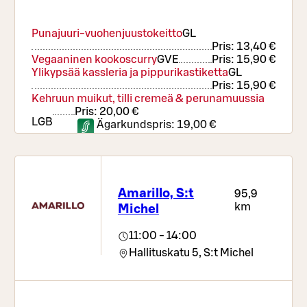
Punajuuri-vuohenjuustokeitto
G
L
Pris:
13,40 €
Vegaaninen kookoscurry
G
VE
Pris:
15,90 €
Ylikypsää kassleria ja pippurikastiketta
G
L
Pris:
15,90 €
Kehruun muikut, tilli cremeä & perunamuussia
Pris:
20,00 €
L
GB
Ägarkundspris:
19,00 €
Lasten lihapullat ja muussi
G
L
Ägarkundspris:
10,50 €
Pris:
11,50 €
Amarillo, S:t
95,9
km
Michel
11:00 - 14:00
Hallituskatu 5,
S:t Michel