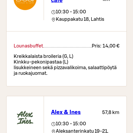
café
10:30 - 15:00
Kauppakatu 18,
Lahtis
Lounasbuffet
Pris:
14,00 €
Kreikkalaista broileria (G, L)
Kinkku-pekonipastaa (L)
lisukkeineen sekä pizzavalikoima, salaattipöytä
ja ruokajuomat.
Alex & Ines
57,8 km
10:30 - 15:00
Aleksanterinkatu 19-21,