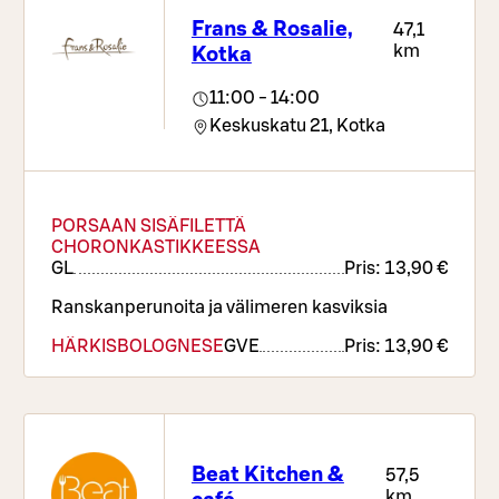
Frans & Rosalie,
47,1
km
Kotka
11:00 - 14:00
Keskuskatu 21,
Kotka
PORSAAN SISÄFILETTÄ
CHORONKASTIKKEESSA
G
L
Pris:
13,90 €
Ranskanperunoita ja välimeren kasviksia
HÄRKISBOLOGNESE
G
VE
Pris:
13,90 €
Pinaatilla ja sipulilla höystettyä villiriisiä
Beat Kitchen &
57,5
km