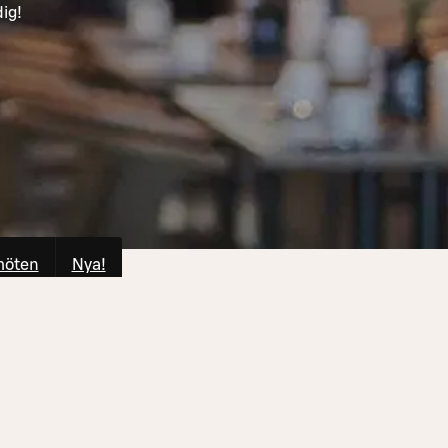
dig!
möten
Nya!