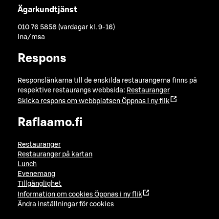
Ägarkundtjänst
010 76 5858 (vardagar kl. 9-16)
lna/msa
Respons
Responslänkarna till de enskilda restaurangerna finns på
respektive restaurangs webbsida:
Restauranger
Skicka respons om webbplatsen
Öppnas i ny flik
Raflaamo.fi
Restauranger
Restauranger på kartan
Lunch
Evenemang
Tillgänglighet
Information om cookies
Öppnas i ny flik
Ändra inställningar för cookies