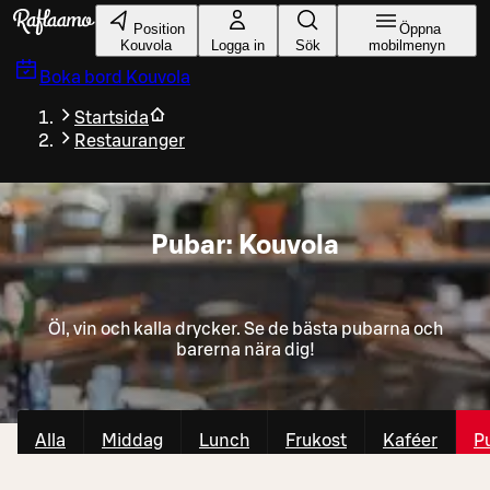
Gå till huvudinnehållet
Position
Öppna
Kouvola
Logga in
Sök
mobilmenyn
Boka bord
Kouvola
Startsida
Restauranger
Pubar: Kouvola
Öl, vin och kalla drycker. Se de bästa pubarna och
barerna nära dig!
Alla
Middag
Lunch
Frukost
Kaféer
P