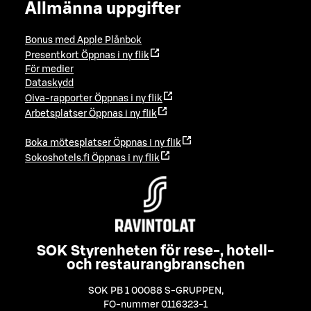
Allmänna uppgifter
Bonus med Apple Plånbok
Presentkort
Öppnas i ny flik
För medier
Dataskydd
Oiva-rapporter
Öppnas i ny flik
Arbetsplatser
Öppnas i ny flik
Boka mötesplatser
Öppnas i ny flik
Sokoshotels.fi
Öppnas i ny flik
SOK Styrenheten för rese-, hotell-
och restaurangbranschen
SOK PB 1 00088 S-GRUPPEN
,
FO-nummer 0116323-1